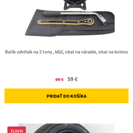
Balík-zdvihák na 2 tony , kľúč, obal na náradie, obal na koleso
Original
Current
59
€
69
€
price
price
was:
is:
PRIDAŤ DO KOŠÍKA
69 €.
59 €.
ZĽAVA!