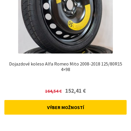
Dojazdové koleso Alfa Romeo Mito 2008-2018 125/80R15
4×98
Original
Current
152,41
€
164,54
€
price
price
was:
is:
VÝBER MOŽNOSTÍ
164,54 €.
152,41 €.