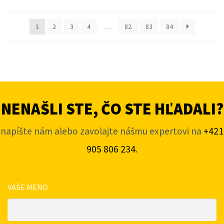
1
2
3
4
…
82
83
84
NENAŠLI STE, ČO STE HĽADALI?
napíšte nám alebo zavolajte nášmu expertovi na
+421
905 806 234
.
VAŠE MENO