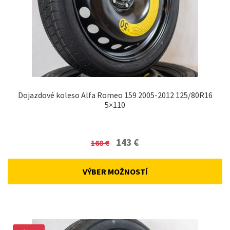
Dojazdové koleso Alfa Romeo 159 2005-2012 125/80R16
5×110
Original
Current
143
€
168
€
price
price
was:
is:
VÝBER MOŽNOSTÍ
168 €.
143 €.