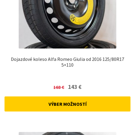
Dojazdové koleso Alfa Romeo Giulia od 2016 125/80R17
5×110
Original
Current
143
€
168
€
price
price
was:
is:
VÝBER MOŽNOSTÍ
168 €.
143 €.