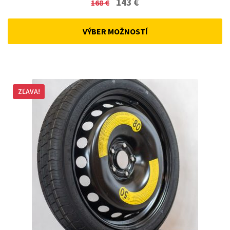
143
€
168
€
price
price
was:
is:
VÝBER MOŽNOSTÍ
168 €.
143 €.
ZĽAVA!