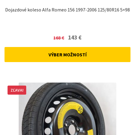
Dojazdové koleso Alfa Romeo 156 1997-2006 125/80R16 5×98
Original
Current
143
€
168
€
price
price
was:
is:
VÝBER MOŽNOSTÍ
168 €.
143 €.
ZĽAVA!