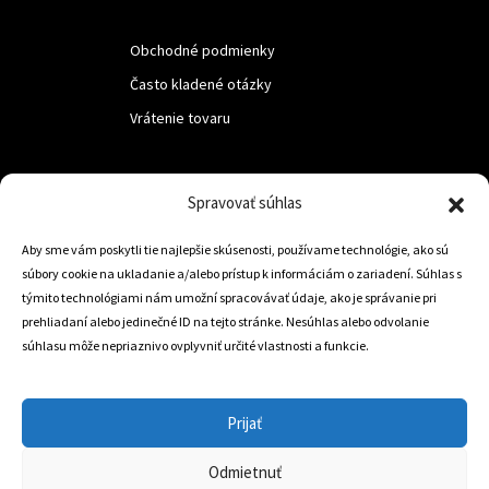
Obchodné podmienky
Často kladené otázky
Vrátenie tovaru
LUF s.r.o.
Spravovať súhlas
Nám. M.R.Štefanika 518,
Aby sme vám poskytli tie najlepšie skúsenosti, používame technológie, ako sú
Trstená 02801
súbory cookie na ukladanie a/alebo prístup k informáciám o zariadení. Súhlas s
týmito technológiami nám umožní spracovávať údaje, ako je správanie pri
prehliadaní alebo jedinečné ID na tejto stránke. Nesúhlas alebo odvolanie
súhlasu môže nepriaznivo ovplyvniť určité vlastnosti a funkcie.
+421 905 806 234
info@dojazdovekolesa.com
Prijať
Český Eshop
Odmietnuť
0