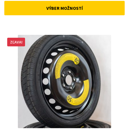
was:
is:
VÝBER MOŽNOSTÍ
168 €.
155 €.
ZĽAVA!