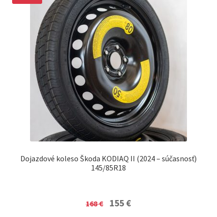
Dojazdové koleso Škoda KODIAQ II (2024 – súčasnosť)
145/85R18
Original
Current
155
€
168
€
price
price