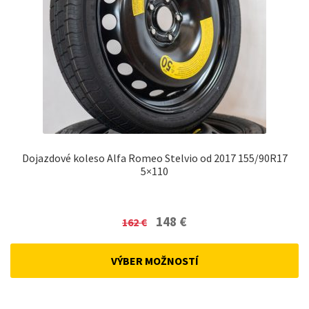
Dojazdové koleso Alfa Romeo Stelvio od 2017 155/90R17
5×110
Original
Current
148
€
162
€
price
price
was:
is:
VÝBER MOŽNOSTÍ
162 €.
148 €.