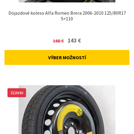
Dojazdové koleso Alfa Romeo Brera 2006-2010 125/80R17
5×110
Original
Current
143
€
168
€
price
price
was:
is:
VÝBER MOŽNOSTÍ
168 €.
143 €.
ZĽAVA!