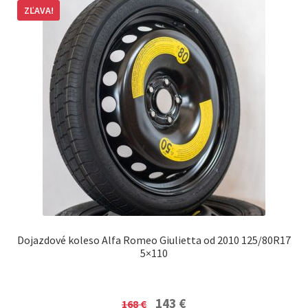
ZĽAVA!
Dojazdové koleso Alfa Romeo Giulietta od 2010 125/80R17
5×110
Original
Current
143
€
168
€