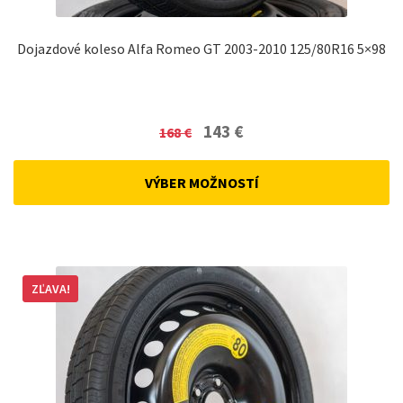
Dojazdové koleso Alfa Romeo GT 2003-2010 125/80R16 5×98
Original
Current
143
€
168
€
price
price
was:
is:
VÝBER MOŽNOSTÍ
168 €.
143 €.
ZĽAVA!