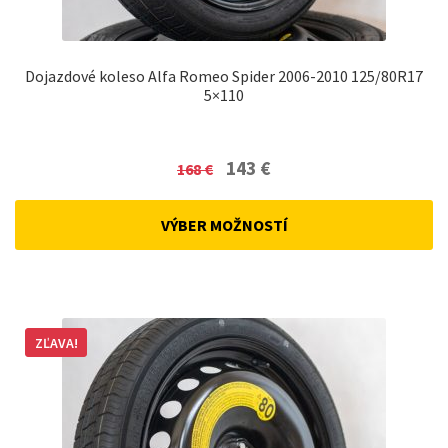
Dojazdové koleso Alfa Romeo Spider 2006-2010 125/80R17
5×110
Original
Current
143
€
168
€
price
price
was:
is:
VÝBER MOŽNOSTÍ
168 €.
143 €.
ZĽAVA!