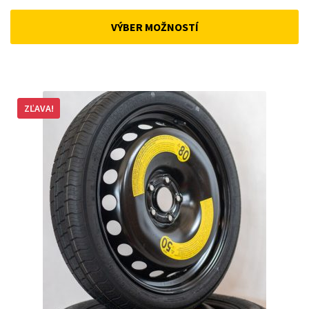
price
price
was:
is:
VÝBER MOŽNOSTÍ
168 €.
143 €.
ZĽAVA!