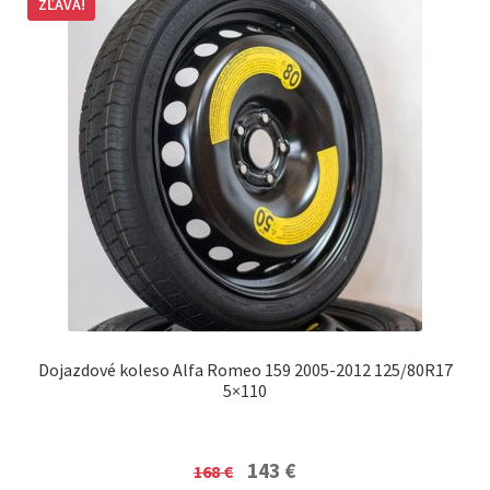
ZĽAVA!
Dojazdové koleso Alfa Romeo 159 2005-2012 125/80R17
5×110
Original
Current
143
€
168
€