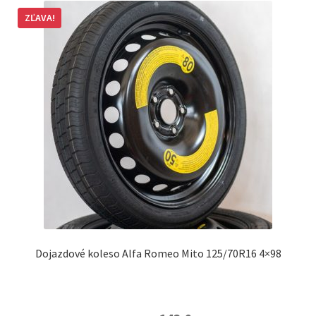
ZĽAVA!
Dojazdové koleso Alfa Romeo Mito 125/70R16 4×98
Original
Current