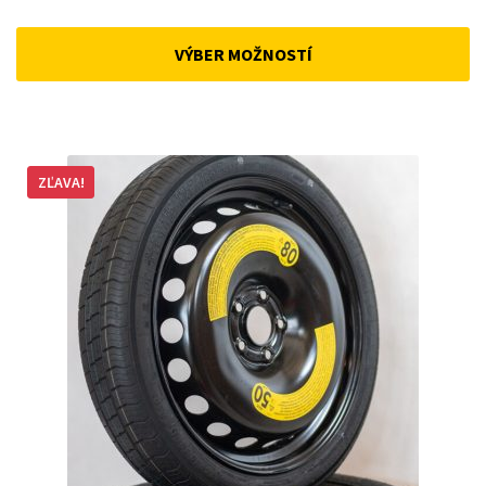
price
price
was:
is:
VÝBER MOŽNOSTÍ
168 €.
143 €.
ZĽAVA!