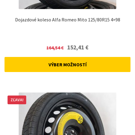
Dojazdové koleso Alfa Romeo Mito 125/80R15 4×98
Original
Current
152,41
€
164,54
€
price
price
was:
is:
VÝBER MOŽNOSTÍ
164,54 €.
152,41 €.
ZĽAVA!