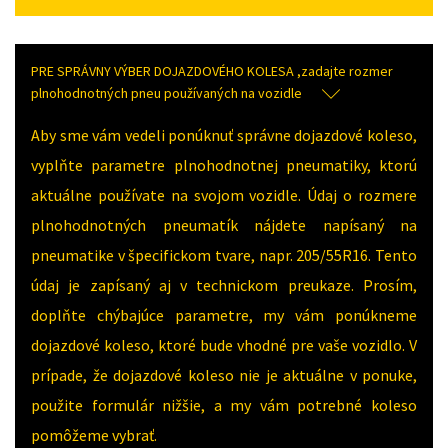
PRE SPRÁVNY VÝBER DOJAZDOVÉHO KOLESA ,zadajte rozmer
plnohodnotných pneu používaných na vozidle
Aby sme vám vedeli ponúknuť správne dojazdové koleso,
vyplňte parametre plnohodnotnej pneumatiky, ktorú
aktuálne používate na svojom vozidle. Údaj o rozmere
plnohodnotných pneumatík nájdete napísaný na
pneumatike v špecifickom tvare, napr. 205/55R16. Tento
údaj je zapísaný aj v technickom preukaze. Prosím,
doplňte chýbajúce parametre, my vám ponúkneme
dojazdové koleso, ktoré bude vhodné pre vaše vozidlo. V
prípade, že dojazdové koleso nie je aktuálne v ponuke,
použite formulár nižšie, a my vám potrebné koleso
pomôžeme vybrať.