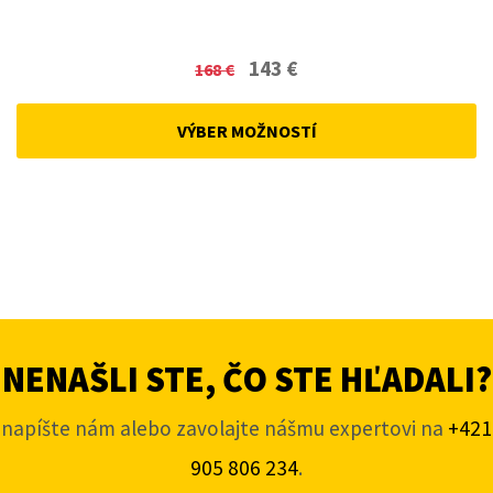
Original
Current
143
€
168
€
price
price
was:
is:
VÝBER MOŽNOSTÍ
168 €.
143 €.
NENAŠLI STE, ČO STE HĽADALI?
napíšte nám alebo zavolajte nášmu expertovi na
+421
905 806 234
.