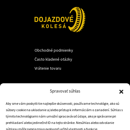
Obchodné podmienky
Často kladené otázky
Vrátenie tovaru
LUF s.r.o.
Spravovať súhlas
Nám. M.R.Štefanika 518,
Aby sme vám poskytli tie najlepšie skúsenosti, používame technológie, ako sú
Trstená 02801
súbory cookie na ukladanie a/alebo prístup k informáciám o zariadení. Súhlas s
týmito technológiami nám umožní spracovávať údaje, ako je správanie pri
prehliadaní alebo jedinečné ID na tejto stránke. Nesúhlas alebo odvolanie
súhlasu môže nepriaznivo ovplyvniť určité vlastnosti a funkcie.