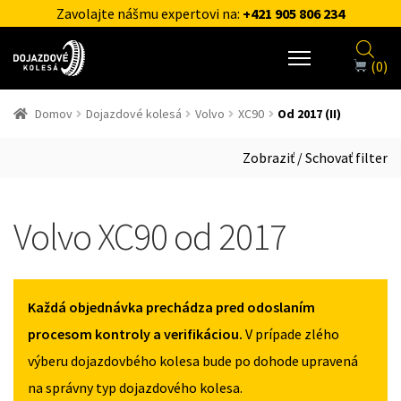
Zavolajte nášmu expertovi na:
+421 905 806 234
(0)
Domov
Dojazdové kolesá
Volvo
XC90
Od 2017 (II)
Zobraziť / Schovať filter
Volvo XC90 od 2017
Každá objednávka prechádza pred odoslaním
procesom kontroly a verifikáciou.
V prípade zlého
výberu dojazdovbého kolesa bude po dohode upravená
na správny typ dojazdového kolesa.