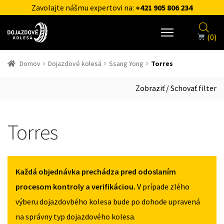
Zavolajte nášmu expertovi na:
+421 905 806 234
(0)
Domov
Dojazdové kolesá
Ssang Yong
Torres
Zobraziť / Schovať filter
Torres
Každá objednávka prechádza pred odoslaním
procesom kontroly a verifikáciou.
V prípade zlého
výberu dojazdovbého kolesa bude po dohode upravená
na správny typ dojazdového kolesa.