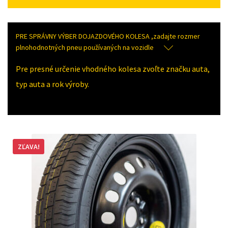
PRE SPRÁVNY VÝBER DOJAZDOVÉHO KOLESA ,zadajte rozmer
plnohodnotných pneu používaných na vozidle
Pre presné určenie vhodného kolesa zvoľte značku auta,
typ auta a rok výroby.
ZĽAVA!