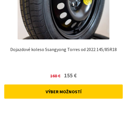
Dojazdové koleso Ssangyong Torres od 2022 145/85R18
Original
Current
155
€
168
€
price
price
was:
is:
VÝBER MOŽNOSTÍ
168 €.
155 €.