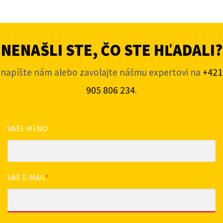
NENAŠLI STE, ČO STE HĽADALI?
napíšte nám alebo zavolajte nášmu expertovi na
+421
905 806 234
.
VAŠE MENO
VÁŠ E-MAIL
*