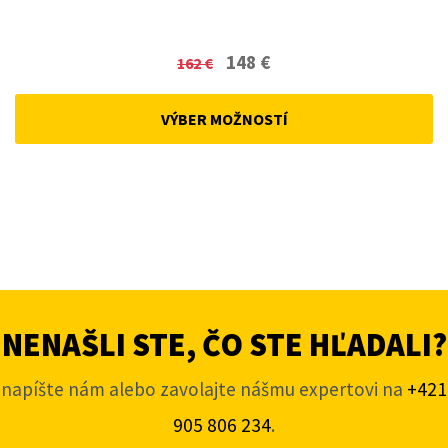
Original
Current
148
€
162
€
price
price
was:
is:
VÝBER MOŽNOSTÍ
162 €.
148 €.
NENAŠLI STE, ČO STE HĽADALI?
napíšte nám alebo zavolajte nášmu expertovi na
+421
905 806 234
.