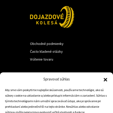
Obchodné podmienky
Často kladené otázky
Vrátenie tovaru
LUF s.r.o.
Spravovať súhlas
Nám. M.R.Štefanika 518,
Aby sme vám poskytli tie najlepšie skúsenosti, používame technológie, ako sú
Trstená 02801
súbory cookie na ukladanie a/alebo prístup k informáciám o zariadení. Súhlas s
týmito technológiami nám umožní spracovávať údaje, ako je správanie pri
prehliadaní alebo jedinečné ID na tejto stránke. Nesúhlas alebo odvolanie
súhlasu môže nepriaznivo ovplyvniť určité vlastnosti a funkcie.