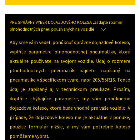
PRE SPRÁVNY VÝBER DOJAZDOVÉHO KOLESA ,zadajte rozmer
plnohodnotných pneu používaných na vozidle
Aby sme vám vedeli ponúknuť správne dojazdové koleso,
vyplňte parametre plnohodnotnej pneumatiky, ktorú
aktuálne používate na svojom vozidle. Údaj o rozmere
plnohodnotných pneumatík nájdete napísaný na
pneumatike v špecifickom tvare, napr. 205/55R16. Tento
údaj je zapísaný aj v technickom preukaze. Prosím,
doplňte chýbajúce parametre, my vám ponúkneme
dojazdové koleso, ktoré bude vhodné pre vaše vozidlo. V
prípade, že dojazdové koleso nie je aktuálne v ponuke,
použite formulár nižšie, a my vám potrebné koleso
pomôžeme vybrať.