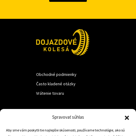
Obchodné podmienky
Často kladené otázky
Vrátenie tovaru
LUF s.r.o.
Spravovať súhlas
Nám. M.R.Štefanika 518,
Aby sme vám poskytli tie najlepšie skúsenosti, používame technológie, ako sú
Trstená 02801