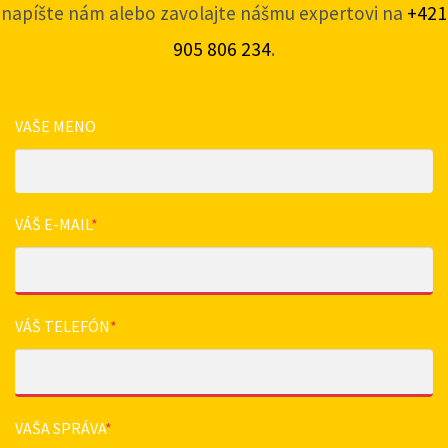
napíšte nám alebo zavolajte nášmu expertovi na
+421
905 806 234
.
VAŠE MENO
VÁŠ E-MAIL
*
VÁŠ TELEFÓN
*
VAŠA SPRÁVA
*