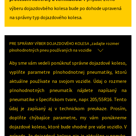
výberu dojazdovbého kolesa bude po dohode upravená
na správny typ dojazdového kolesa.
PRE SPRÁVNY VÝBER DOJAZDOVÉHO KOLESA ,zadajte rozmer
plnohodnotných pneu používaných na vozidle
Aby sme vám vedeli ponúknuť správne dojazdové koleso,
vyplňte parametre plnohodnotnej pneumatiky, ktorú
aktuálne používate na svojom vozidle. Údaj o rozmere
plnohodnotných pneumatík nájdete napísaný na
pneumatike v špecifickom tvare, napr. 205/55R16. Tento
údaj je zapísaný aj v technickom preukaze. Prosím,
doplňte chýbajúce parametre, my vám ponúkneme
dojazdové koleso, ktoré bude vhodné pre vaše vozidlo. V
prípade, že dojazdové koleso nie je aktuálne v ponuke,