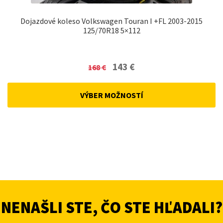
Dojazdové koleso Volkswagen Touran I +FL 2003-2015
125/70R18 5×112
Original
Current
143
€
168
€
price
price
was:
is:
VÝBER MOŽNOSTÍ
168 €.
143 €.
NENAŠLI STE, ČO STE HĽADALI?