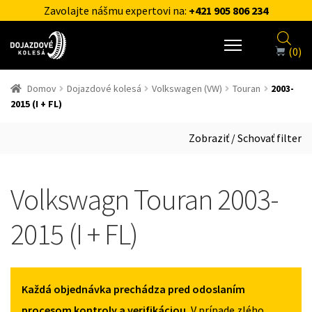
Zavolajte nášmu expertovi na:
+421 905 806 234
(0)
Domov
Dojazdové kolesá
Volkswagen (VW)
Touran
2003-
2015 (I + FL)
Zobraziť / Schovať filter
Volkswagn Touran 2003-
2015 (I + FL)
Každá objednávka prechádza pred odoslaním
procesom kontroly a verifikáciou.
V prípade zlého