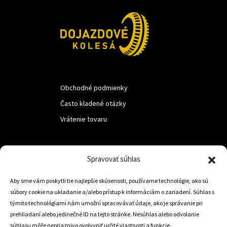
Obchodné podmienky
Často kladené otázky
Vrátenie tovaru
LUF s.r.o.
Spravovať súhlas
Nám. M.R.Štefanika 518,
Aby sme vám poskytli tie najlepšie skúsenosti, používame technológie, ako sú
Trstená 02801
súbory cookie na ukladanie a/alebo prístup k informáciám o zariadení. Súhlas s
týmito technológiami nám umožní spracovávať údaje, ako je správanie pri
prehliadaní alebo jedinečné ID na tejto stránke. Nesúhlas alebo odvolanie
súhlasu môže nepriaznivo ovplyvniť určité vlastnosti a funkcie.