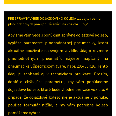
PRE SPRÁVNY VÝBER DOJAZDOVÉHO KOLESA ,zadajte rozmer
plnohodnotných pneu používaných na vozidle
Aby sme vám vedeli ponúknuť správne dojazdové koleso,
vyplňte parametre plnohodnotnej pneumatiky, ktorú
aktuálne používate na svojom vozidle. Údaj o rozmere
plnohodnotných pneumatík nájdete napísaný na
pneumatike v špecifickom tvare, napr. 205/55R16. Tento
údaj je zapísaný aj v technickom preukaze. Prosím,
doplňte chýbajúce parametre, my vám ponúkneme
dojazdové koleso, ktoré bude vhodné pre vaše vozidlo. V
prípade, že dojazdové koleso nie je aktuálne v ponuke,
použite formulár nižšie, a my vám potrebné koleso
pomôžeme vybrať.