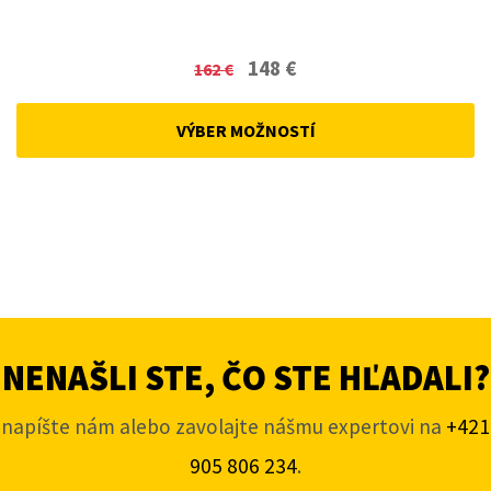
Original
Current
148
€
162
€
price
price
was:
is:
VÝBER MOŽNOSTÍ
162 €.
148 €.
NENAŠLI STE, ČO STE HĽADALI?
napíšte nám alebo zavolajte nášmu expertovi na
+421
905 806 234
.