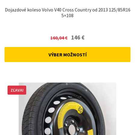
Dojazdové koleso Volvo V40 Cross Country od 2013 125/85R16
5×108
Original
Current
146
€
160,04
€
price
price
was:
is:
VÝBER MOŽNOSTÍ
160,04 €.
146 €.
ZĽAVA!