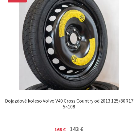
Dojazdové koleso Volvo V40 Cross Country od 2013 125/80R17
5×108
Original
Current
143
€
168
€
price
price