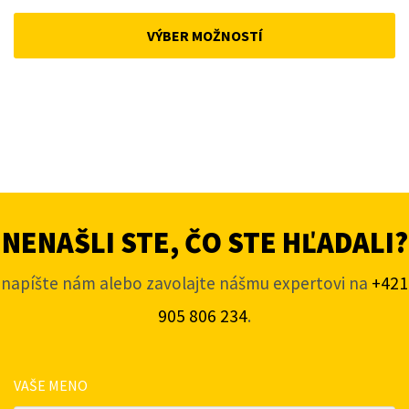
price
price
was:
is:
VÝBER MOŽNOSTÍ
162,51 €.
148,62 €.
NENAŠLI STE, ČO STE HĽADALI?
napíšte nám alebo zavolajte nášmu expertovi na
+421
905 806 234
.
VAŠE MENO