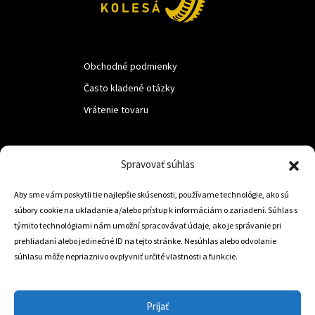
Obchodné podmienky
Často kladené otázky
Vrátenie tovaru
LUF s.r.o.
Spravovať súhlas
Nám. M.R.Štefanika 518,
Aby sme vám poskytli tie najlepšie skúsenosti, používame technológie, ako sú
Trstená 02801
súbory cookie na ukladanie a/alebo prístup k informáciám o zariadení. Súhlas s
týmito technológiami nám umožní spracovávať údaje, ako je správanie pri
prehliadaní alebo jedinečné ID na tejto stránke. Nesúhlas alebo odvolanie
súhlasu môže nepriaznivo ovplyvniť určité vlastnosti a funkcie.
+421 905 806 234
info@dojazdovekolesa.com
Prijať