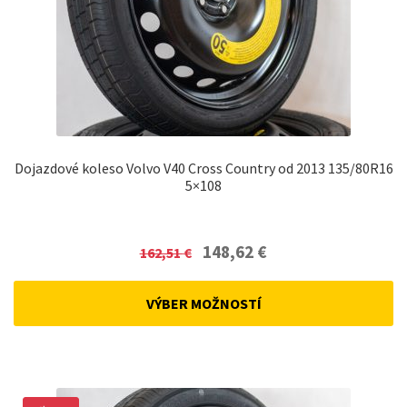
Dojazdové koleso Volvo V40 Cross Country od 2013 135/80R16
5×108
Original
Current
148,62
€
162,51
€
price
price
was:
is:
VÝBER MOŽNOSTÍ
162,51 €.
148,62 €.