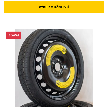
was:
is:
VÝBER MOŽNOSTÍ
168 €.
143 €.
ZĽAVA!