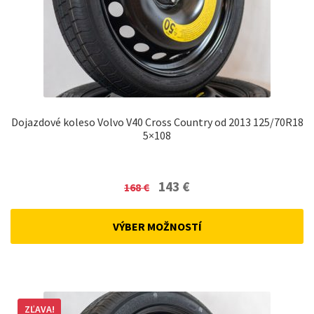
Dojazdové koleso Volvo V40 Cross Country od 2013 125/70R18
5×108
Original
Current
143
€
168
€
price
price
was:
is:
VÝBER MOŽNOSTÍ
168 €.
143 €.
ZĽAVA!