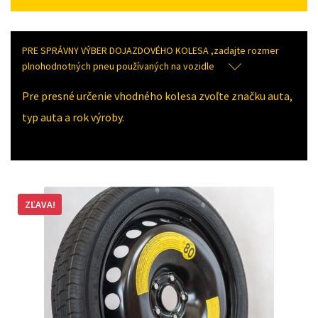
PRE SPRÁVNY VÝBER DOJAZDOVÉHO KOLESA ,zadajte rozmer
plnohodnotných pneu používaných na vozidle
Pre presné určenie vhodného kolesa zvoľte značku auta,
typ auta a rok výroby.
ZĽAVA!