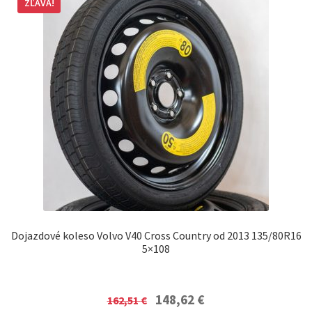
ZĽAVA!
Dojazdové koleso Volvo V40 Cross Country od 2013 135/80R16
5×108
Original
Current
148,62
€
162,51
€