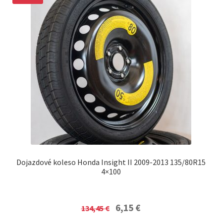
Dojazdové koleso Honda Insight II 2009-2013 135/80R15
4×100
Original
Current
6,15
€
134,45
€
price
price