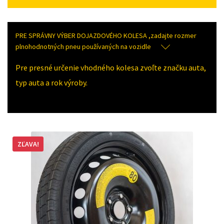
PRE SPRÁVNY VÝBER DOJAZDOVÉHO KOLESA ,zadajte rozmer
plnohodnotných pneu používaných na vozidle
Pre presné určenie vhodného kolesa zvoľte značku auta,
typ auta a rok výroby.
ZĽAVA!