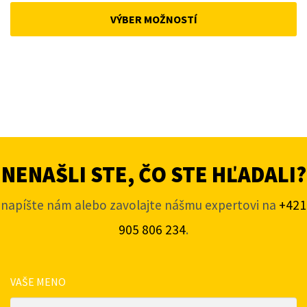
was:
is:
VÝBER MOŽNOSTÍ
134,45 €.
6,15 €.
NENAŠLI STE, ČO STE HĽADALI?
napíšte nám alebo zavolajte nášmu expertovi na
+421
905 806 234
.
VAŠE MENO