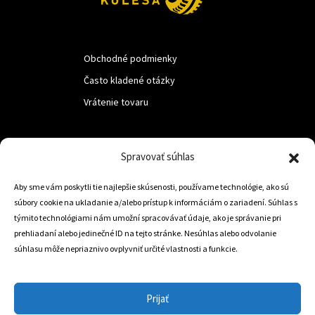
Obchodné podmienky
Často kladené otázky
Vrátenie tovaru
LUF s.r.o.
Spravovať súhlas
Nám. M.R.Štefanika 518,
Aby sme vám poskytli tie najlepšie skúsenosti, používame technológie, ako sú
Trstená 02801
súbory cookie na ukladanie a/alebo prístup k informáciám o zariadení. Súhlas s
týmito technológiami nám umožní spracovávať údaje, ako je správanie pri
prehliadaní alebo jedinečné ID na tejto stránke. Nesúhlas alebo odvolanie
súhlasu môže nepriaznivo ovplyvniť určité vlastnosti a funkcie.
+421 905 806 234
info@dojazdovekolesa.com
Prijať