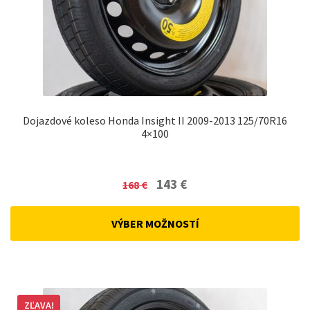
Dojazdové koleso Honda Insight II 2009-2013 125/70R16
4×100
Original
Current
143
€
168
€
price
price
was:
is:
VÝBER MOŽNOSTÍ
168 €.
143 €.
ZĽAVA!