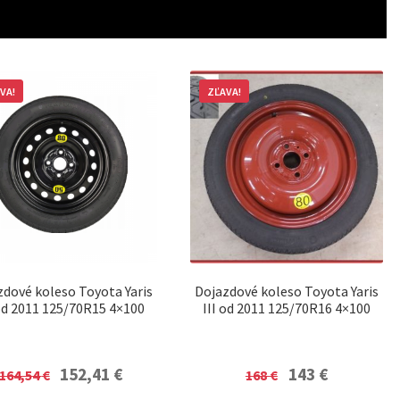
VA!
ZĽAVA!
zdové koleso Toyota Yaris
Dojazdové koleso Toyota Yaris
 od 2011 125/70R15 4×100
III od 2011 125/70R16 4×100
Original
Current
Original
Current
152,41
€
143
€
164,54
€
168
€
price
price
price
price