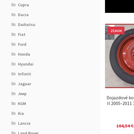
Cupra
Dacia
Daihatsu
ZĽAVA!
Fiat
Ford
Honda
Hyundai
Infiniti
Jaguar
Jeep
Dojazdové ko
II 2005-2011
KGM
Kia
Lancia
164,54
€
Land Rover