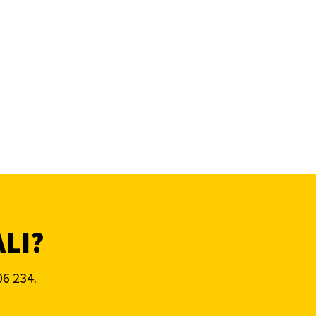
ALI?
06 234
.