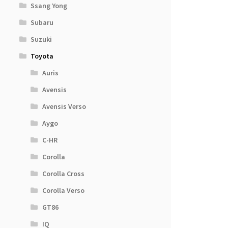
Ssang Yong
Subaru
Suzuki
Toyota
Auris
Avensis
Avensis Verso
Aygo
C-HR
Corolla
Corolla Cross
Corolla Verso
GT86
IQ