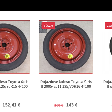
ZĽAVA!
ZĽA
leso Toyota Yaris
Dojazdové koleso Toyota Yaris
Doja
 125/70R15 4×100
II 2005-2011 125/70R16 4×100
III
Original
Current
Original
Current
152,41
€
143
€
168
€
price
price
price
price