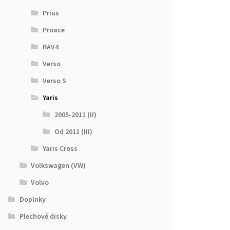
Prius
Proace
RAV4
Verso
Verso S
Yaris
2005-2011 (II)
Od 2011 (III)
Yaris Cross
Volkswagen (VW)
Volvo
Doplnky
Plechové disky