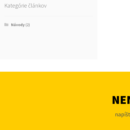
Kategórie článkov
Návody
(2)
NEN
napíš