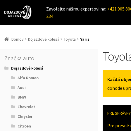
Zavolajte nášmu expertovi na:
+421 905 80
234
Domov
Dojazdové kolesá
Toyota
Yaris
Toyota
Značka auto
Dojazdové kolesá
Alfa Romeo
Každá obje
Audi
dohode upra
BMW
Chevrolet
PRE SPRÁVNY 
Chrysler
Pre presné 
Citroen