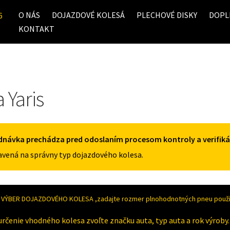
O NÁS
DOJAZDOVÉ KOLESÁ
PLECHOVÉ DISKY
DOPL
6
KONTAKT
 Yaris
dnávka prechádza pred odoslaním procesom kontroly a verifiká
vená na správny typ dojazdového kolesa.
VÝBER DOJAZDOVÉHO KOLESA ,zadajte rozmer plnohodnotných pneu použív
určenie vhodného kolesa zvoľte značku auta, typ auta a rok výroby.