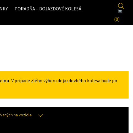
NKY
PORADŇA – DOJAZDOVÉ KOLESÁ
(0)
ciou.
V prípade zlého výberu dojazdovbého kolesa bude po
aných na vozidle