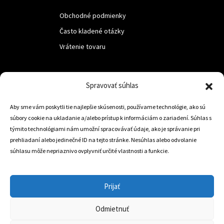
Obchodné podmienky
Často kladené otázky
Vrátenie tovaru
LUF s.r.o.
Spravovať súhlas
Nám. M.R.Štefanika 518,
Aby sme vám poskytli tie najlepšie skúsenosti, používame technológie, ako sú
Trstená 02801
súbory cookie na ukladanie a/alebo prístup k informáciám o zariadení. Súhlas s
týmito technológiami nám umožní spracovávať údaje, ako je správanie pri
prehliadaní alebo jedinečné ID na tejto stránke. Nesúhlas alebo odvolanie
súhlasu môže nepriaznivo ovplyvniť určité vlastnosti a funkcie.
+421 905 806 234
info@dojazdovekolesa.com
Prijať
Český Eshop
Odmietnuť
0