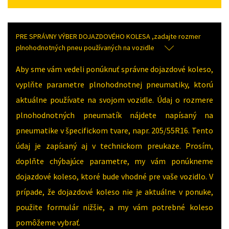
PRE SPRÁVNY VÝBER DOJAZDOVÉHO KOLESA ,zadajte rozmer
plnohodnotných pneu používaných na vozidle
Aby sme vám vedeli ponúknuť správne dojazdové koleso,
vyplňte parametre plnohodnotnej pneumatiky, ktorú
aktuálne používate na svojom vozidle. Údaj o rozmere
plnohodnotných pneumatík nájdete napísaný na
pneumatike v špecifickom tvare, napr. 205/55R16. Tento
údaj je zapísaný aj v technickom preukaze. Prosím,
doplňte chýbajúce parametre, my vám ponúkneme
dojazdové koleso, ktoré bude vhodné pre vaše vozidlo. V
prípade, že dojazdové koleso nie je aktuálne v ponuke,
použite formulár nižšie, a my vám potrebné koleso
pomôžeme vybrať.