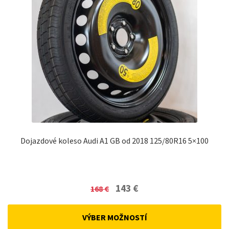
Dojazdové koleso Audi A1 GB od 2018 125/80R16 5×100
Original
Current
143
€
168
€
price
price
was:
is:
VÝBER MOŽNOSTÍ
168 €.
143 €.