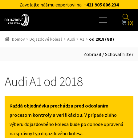
Zavolajte nášmu expertovi na:
+421 905 806 234
(0)
Domov
Dojazdové kolesá
Audi
A1
od 2018 (GB)
Zobraziť / Schovať filter
Audi A1 od 2018
Každá objednávka prechádza pred odoslaním
procesom kontroly a verifikáciou.
V prípade zlého
výberu dojazdovbého kolesa bude po dohode upravená
na správny typ dojazdového kolesa.