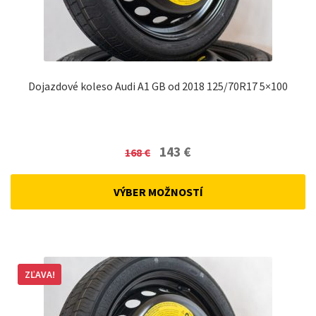
Dojazdové koleso Audi A1 GB od 2018 125/70R17 5×100
Original
Current
143
€
168
€
price
price
was:
is:
VÝBER MOŽNOSTÍ
168 €.
143 €.
ZĽAVA!