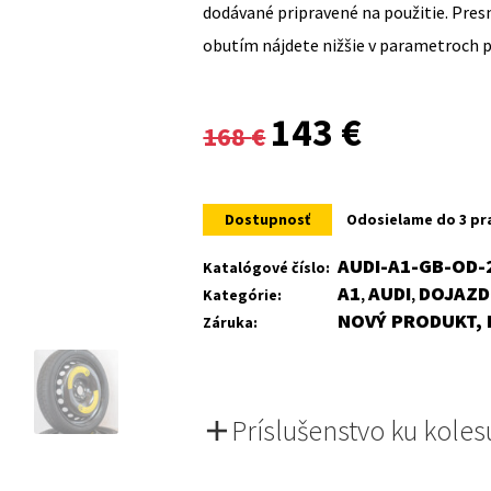
dodávané pripravené na použitie. Pre
obutím nájdete nižšie v parametroch 
Original
Current
143
€
168
€
price
price
was:
is:
Dostupnosť
Odosielame do 3 pr
168 €.
143 €.
AUDI-A1-GB-OD-
Katalógové číslo:
A1
AUDI
DOJAZD
Kategórie:
,
,
NOVÝ PRODUKT, 
Záruka:
Príslušenstvo ku koles