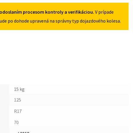
5X100
odoslaním procesom kontroly a verifikáciou.
V prípade
ude po dohode upravená na správny typ dojazdového kolesa.
15 kg
125
R17
70