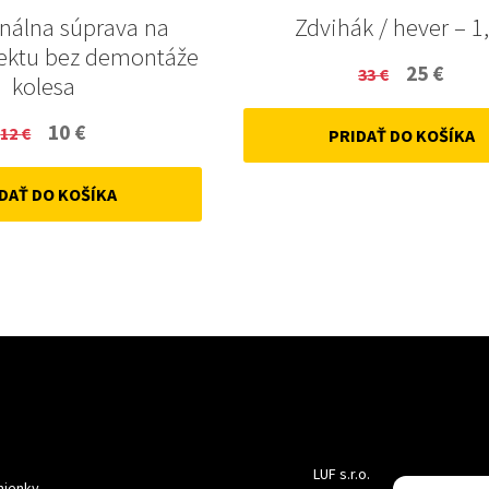
onálna súprava na
Zdvihák / hever – 1,
ektu bez demontáže
Original
Curr
25
€
33
€
kolesa
price
price
Original
Current
10
€
12
€
PRIDAŤ DO KOŠÍKA
was:
is:
price
price
33 €.
25 €.
DAŤ DO KOŠÍKA
was:
is:
12 €.
10 €.
LUF s.r.o.
ienky