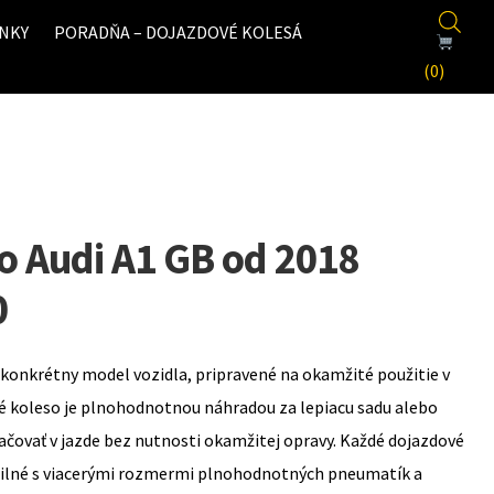
NKY
PORADŇA – DOJAZDOVÉ KOLESÁ
(0)
o Audi A1 GB od 2018
0
konkrétny model vozidla, pripravené na okamžité použitie v
é koleso je plnohodnotnou náhradou za lepiacu sadu alebo
ovať v jazde bez nutnosti okamžitej opravy. Každé dojazdové
bilné s viacerými rozmermi plnohodnotných pneumatík a