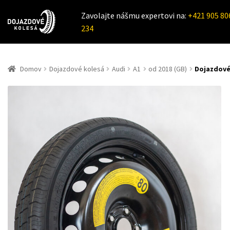
Zavolajte nášmu expertovi na:
+421 905 80
234
Domov
Dojazdové kolesá
Audi
A1
od 2018 (GB)
Dojazdové 