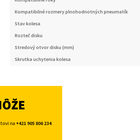
Kompatibilné rozmery plnohodnotných pneumatík
Stav kolesa
Rozteč disku
Stredový otvor disku (mm)
Skrutka uchytenia kolesa
MÔŽE
rtovi na
+421 905 806 234