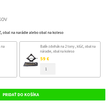
kov
č, obal na narádie alebo obal na koleso
l na
Balík-zdvihák na 2 tony , kľúč, obal na
náradie, obal na koleso
59
€
MNOŽSTVO
DOJAZDOVÉ
KOLESO
AUDI
A1
GB
PRIDAŤ DO KOŠÍKA
OD
2018
125/70R17