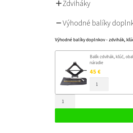
Zdviháky
Výhodné balíky dopln
Výhodné balíky doplnkov - zdvihák, kľú
Balík-zdvihák, kľúč, oba
náradie
45
€
MNOŽSTVO
DOJAZDOVÉ
KOLESO
MNOŽSTVO
AUDI
A1
DOJAZDOVÉ
GB
KOLESO
OD
AUDI
2018
A1
125/70R17