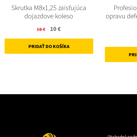
Skrutka M8x1,25 zaisťujúca
Profesi
dojazdove koleso
opravu def
Original
Current
10
€
18
€
price
price
PRIDAŤ DO KOŠÍKA
was:
is:
PRI
18 €.
10 €.
Obchodné podm