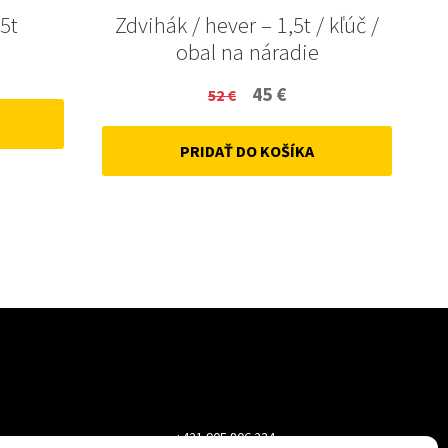
5t
Zdvihák / hever – 1,5t / kľúč /
obal na náradie
ent
Original
Current
45
€
52
€
price
price
PRIDAŤ DO KOŠÍKA
was:
is:
52 €.
45 €.
+421 905 806 234