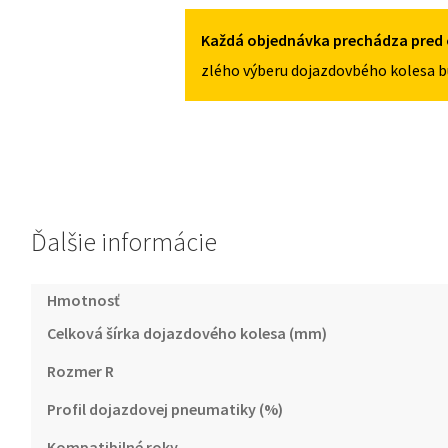
5X100
GB
OD
Každá objednávka prechádza pred 
2018
zlého výberu dojazdovbého kolesa b
125/70R17
5X100
Ďalšie informácie
Hmotnosť
Celková šírka dojazdového kolesa (mm)
Rozmer R
Profil dojazdovej pneumatiky (%)
Kompatibilné roky