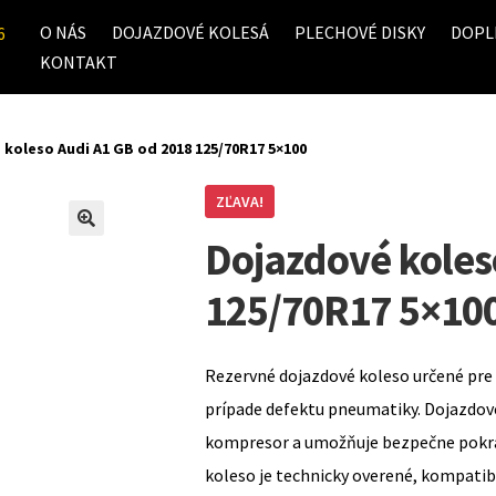
O NÁS
DOJAZDOVÉ KOLESÁ
PLECHOVÉ DISKY
DOPL
6
KONTAKT
koleso Audi A1 GB od 2018 125/70R17 5×100
ZĽAVA!
Dojazdové koles
125/70R17 5×10
Rezervné dojazdové koleso určené pre 
prípade defektu pneumatiky. Dojazdov
kompresor a umožňuje bezpečne pokrač
koleso je technicky overené, kompati