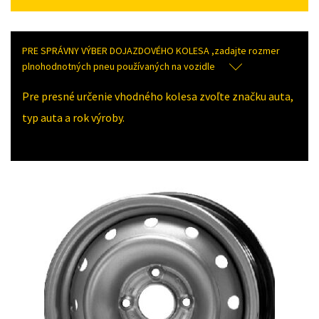
PRE SPRÁVNY VÝBER DOJAZDOVÉHO KOLESA ,zadajte rozmer
plnohodnotných pneu používaných na vozidle
Pre presné určenie vhodného kolesa zvoľte značku auta,
typ auta a rok výroby.