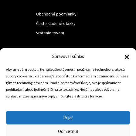
Obchodné podmienky
Často kladené otázky
Vrátenie tovaru
LUF s.r.o.
Spravovať súhlas
Nám. M.R.Štefanika 518,
Aby sme vám poskytli tie najlepšie skúsenosti, používame technológie, ako sú
Trstená 02801
súbory cookie na ukladanie a/alebo prístup k informáciám o zariadení. Súhlas s
týmito technológiami nám umožní spracovávať údaje, ako je správanie pri
prehliadaní alebo jedinečné ID na tejto stránke. Nesúhlas alebo odvolanie
súhlasu môže nepriaznivo ovplyvniť určité vlastnosti a funkcie.
+421 905 806 234
info@dojazdovekolesa.com
Prijať
Český Eshop
Odmietnuť
0