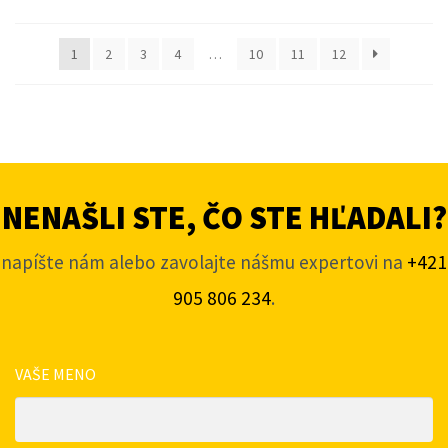
1
2
3
4
…
10
11
12
NENAŠLI STE, ČO STE HĽADALI?
napíšte nám alebo zavolajte nášmu expertovi na
+421
905 806 234
.
VAŠE MENO