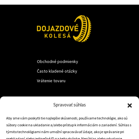
Obchodné podmienky
Často kladené otázky
Vrátenie tovaru
LUF s.r.o.
Spravovať súhlas
Nám. M.R.Štefanika 518,
Aby sme vám poskytli tie najlepšie skúsenosti, používame technológie, ako sú
Trstená 02801
súbory cookie na ukladanie a/alebo prístup k informáciám o zariadení. Súhlas s
týmito technológiami nám umožní spracovávať údaje, ako je správanie pri
prehliadaní alebo jedinečné ID na tejto stránke. Nesúhlas alebo odvolanie