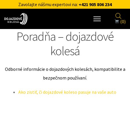
Zavolajte nášmu expertovi na:
+421 905 806 234
(0)
Poradňa – dojazdové
kolesá
Odborné informácie o dojazdových kolesách, kompatibilite a
bezpečnom používaní.
Ako zistiť, či dojazdové koleso pasuje na vaše auto