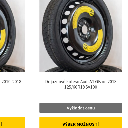
X 2010-2018
Dojazdové koleso Audi A1 GB od 2018
0
125/60R18 5×100
urrent
Vyžiadať cenu
rice
:
VÝBER MOŽNOSTÍ
Í
3 €.