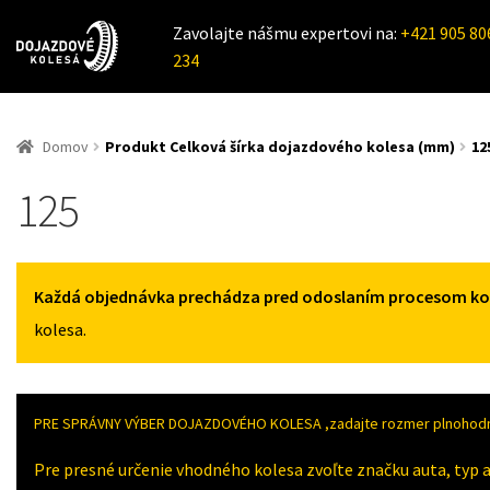
Zavolajte nášmu expertovi na:
+421 905 80
234
Domov
Produkt Celková šírka dojazdového kolesa (mm)
12
125
Každá objednávka prechádza pred odoslaním procesom kont
kolesa.
PRE SPRÁVNY VÝBER DOJAZDOVÉHO KOLESA ,zadajte rozmer plnohodno
Pre presné určenie vhodného kolesa zvoľte značku auta, typ a