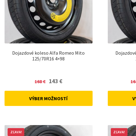
Dojazdové koleso Alfa Romeo Mito
Dojazdové
125/70R16 4×98
Original
Current
143
€
168
€
16
price
price
was:
is:
VÝBER MOŽNOSTÍ
V
168 €.
143 €.
ZĽAVA!
ZĽAVA!