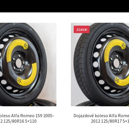
ZĽAVA!
oleso Alfa Romeo 159 2005-
Dojazdové koleso Alfa Rome
2 125/80R16 5×110
2012 125/80R17 5×