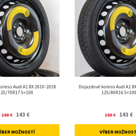
oleso Audi A1 8X 2010-2018
Dojazdové koleso Audi A1 8
125/70R17 5×100
125/80R16 5×10
Original
Current
Original
C
143
€
143
€
168
€
168
€
price
price
price
p
was:
is:
was:
is
ÝBER MOŽNOSTÍ
VÝBER MOŽNOST
168 €.
143 €.
168 €.
14