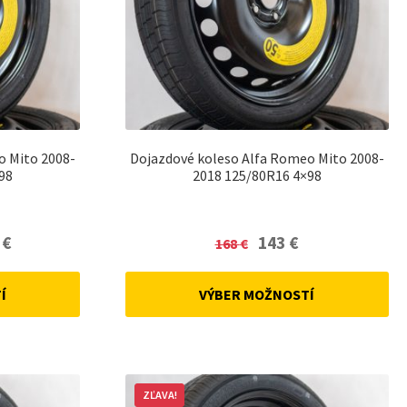
o Mito 2008-
Dojazdové koleso Alfa Romeo Mito 2008-
98
2018 125/80R16 4×98
Current
Original
Current
1
€
143
€
168
€
price
price
price
is:
was:
is:
Í
VÝBER MOŽNOSTÍ
152,41 €.
168 €.
143 €.
ZĽAVA!