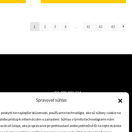
1
2
3
4
…
41
42
43
+421 905 806 234
Spravovať súhlas
info@dojazdovekolesa.com
oskytli tie najlepšie skúsenosti, používame technológie, ako sú súbory cookie na
alebo prístup k informáciám o zariadení. Súhlas s týmito technológiami nám
Český Eshop
vávať údaje, ako je správanie pri prehliadaní alebo jedinečné ID na tejto stránke.