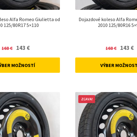
leso Alfa Romeo Giulietta od
Dojazdové koleso Alfa Rom
0 125/80R17 5×110
2010 125/80R16 5×
Original
Current
Original
C
143
€
143
€
168
€
168
€
price
price
price
p
was:
is:
was:
is
ÝBER MOŽNOSTÍ
VÝBER MOŽNOST
168 €.
143 €.
168 €.
14
ZĽAVA!