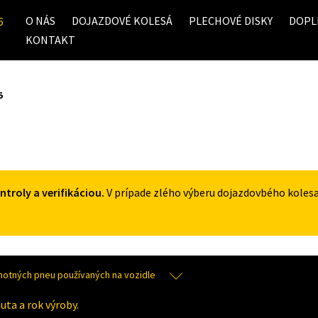
O NÁS
DOJAZDOVÉ KOLESÁ
PLECHOVÉ DISKY
DOPL
6
KONTAKT
5
roly a verifikáciou.
V prípade zlého výberu dojazdovbého koles
tných pneu používaných na vozidle
uta a rok výroby.