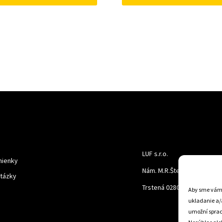
LUF s.r.o.
ienky
Nám. M.R.Štefanika 518,
otázky
Trstená 02801
Aby sme vám p
ukladanie a/
umožní spraco