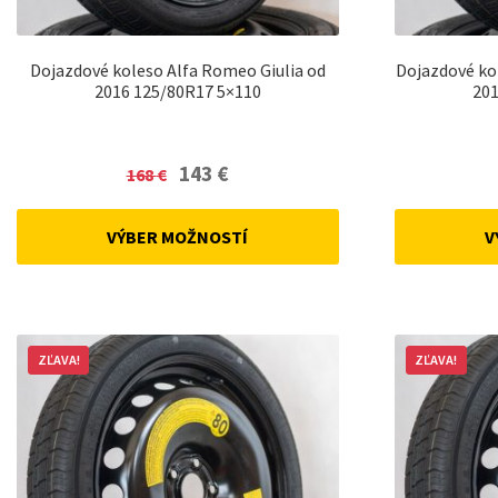
Dojazdové koleso Alfa Romeo Giulia od
Dojazdové ko
2016 125/80R17 5×110
201
Original
Current
143
€
168
€
price
price
was:
is:
VÝBER MOŽNOSTÍ
V
168 €.
143 €.
ZĽAVA!
ZĽAVA!