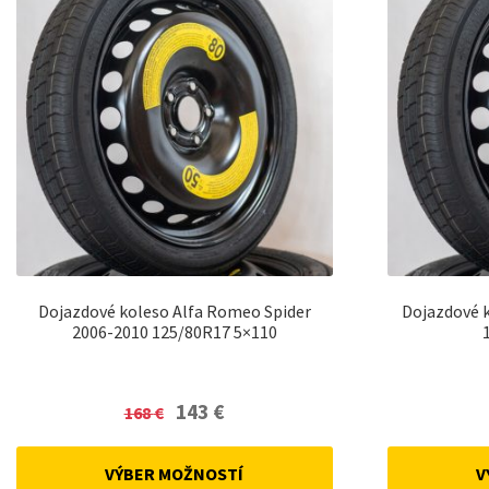
Dojazdové koleso Alfa Romeo Spider
Dojazdové k
2006-2010 125/80R17 5×110
Original
Current
143
€
168
€
price
price
was:
is:
VÝBER MOŽNOSTÍ
V
168 €.
143 €.