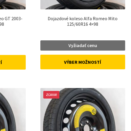
eo GT 2003-
Dojazdové koleso Alfa Romeo Mito
98
125/60R16 4×98
urrent
Vyžiadať cenu
rice
:
VÝBER MOŽNOSTÍ
Í
3 €.
ZĽAVA!