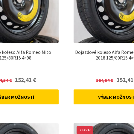
 koleso Alfa Romeo Mito
Dojazdové koleso Alfa Rome
125/80R15 4×98
2018 125/80R15 4×
Original
Current
Original
152,41
€
152,4
4,54
€
164,54
€
price
price
price
was:
is:
was:
ÝBER MOŽNOSTÍ
VÝBER MOŽNOST
164,54 €.
152,41 €.
164,54 €.
ZĽAVA!