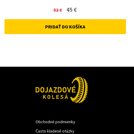
Original
Current
45
€
52
€
price
price
PRIDAŤ DO KOŠÍKA
was:
is:
52 €.
45 €.
Obchodné podmienky
Často kladené otázky