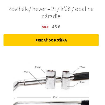
Zdvihák / hever – 2t / kľúč / obal na
náradie
Original
Current
45
€
50
€
price
price
PRIDAŤ DO KOŠÍKA
was:
is:
50 €.
45 €.