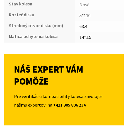
Stav kolesa
Nové
Rozteč disku
5*110
Stredový otvor disku (mm)
63.4
Matica uchytenia kolesa
14*1.5
NÁŠ EXPERT VÁM
POMÔŽE
Pre verifikáciu kompatibility kolesa zavolajte
nášmu expertovi na
+421 905 806 234