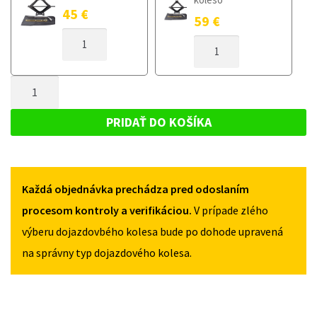
45
€
59
€
MNOŽSTVO
MNOŽSTVO
DOJAZDOVÉ
DOJAZDOVÉ
KOLESO
KOLESO
ALFA
MNOŽSTVO
ALFA
ROMEO
ROMEO
DOJAZDOVÉ
GIULIA
GIULIA
KOLESO
OD
PRIDAŤ DO KOŠÍKA
OD
2016
ALFA
2016
125/80R17
ROMEO
125/80R17
5X110
5X110
GIULIA
Každá objednávka prechádza pred odoslaním
OD
2016
procesom kontroly a verifikáciou.
V prípade zlého
125/80R17
výberu dojazdovbého kolesa bude po dohode upravená
5X110
na správny typ dojazdového kolesa.