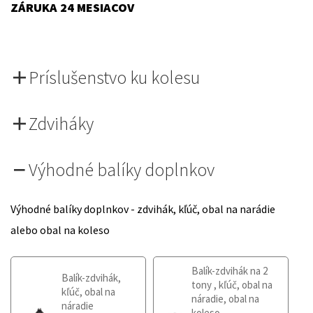
ZÁRUKA 24 MESIACOV
Príslušenstvo ku kolesu
Zdviháky
Výhodné balíky doplnkov
Výhodné balíky doplnkov - zdvihák, kľúč, obal na narádie
alebo obal na koleso
Balík-zdvihák na 2
Balík-zdvihák,
tony , kľúč, obal na
kľúč, obal na
náradie, obal na
náradie
koleso