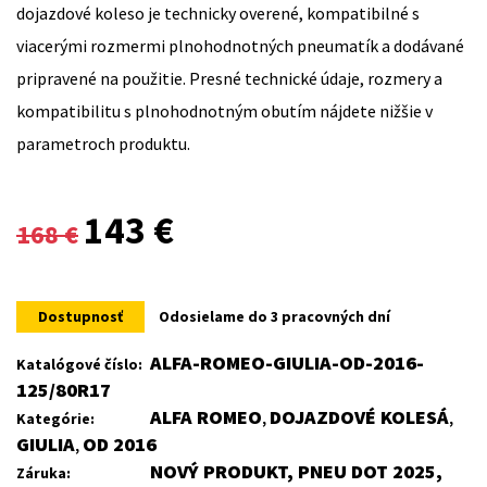
dojazdové koleso je technicky overené, kompatibilné s
viacerými rozmermi plnohodnotných pneumatík a dodávané
pripravené na použitie. Presné technické údaje, rozmery a
kompatibilitu s plnohodnotným obutím nájdete nižšie v
parametroch produktu.
Original
Current
143
€
168
€
price
price
was:
is:
Dostupnosť
Odosielame do 3 pracovných dní
168 €.
143 €.
ALFA-ROMEO-GIULIA-OD-2016-
Katalógové číslo:
125/80R17
ALFA ROMEO
DOJAZDOVÉ KOLESÁ
Kategórie:
,
,
GIULIA
OD 2016
,
NOVÝ PRODUKT, PNEU DOT 2025,
Záruka: