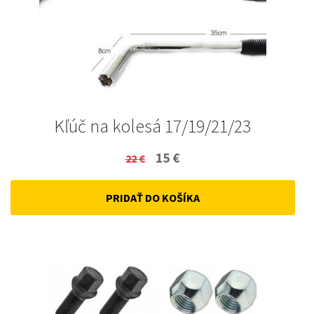
Kľúč na kolesá 17/19/21/23
Original
Current
15
€
22
€
price
price
PRIDAŤ DO KOŠÍKA
was:
is:
22 €.
15 €.