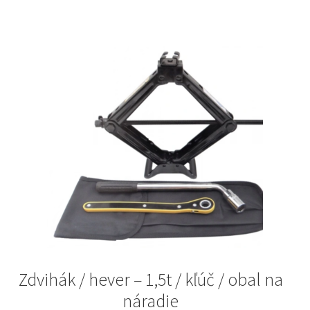
Zdvihák / hever – 1,5t / kľúč / obal na
náradie