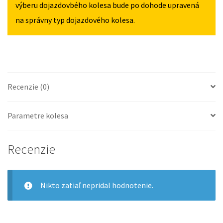
výberu dojazdovbého kolesa bude po dohode upravená
na správny typ dojazdového kolesa.
Recenzie (0)
Parametre kolesa
Recenzie
Nikto zatiaľ nepridal hodnotenie.