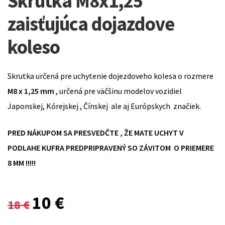
Skrutka M8x1,25
zaisťujúca dojazdove
koleso
Skrutka určená pre uchytenie dojezdoveho kolesa o rozmere
M8 x 1,25 mm
, určená pre väčšinu modelov vozidiel
Japonskej, Kórejskej , Čínskej ale aj Európskych značiek.
PRED NÁKUPOM SA PRESVEDČTE , ŽE MATE UCHYT V
PODLAHE KUFRA PREDPRIPRAVENÝ SO ZÁVITOM O PRIEMERE
8 MM !!!!!
Original
Current
10
€
18
€
price
price