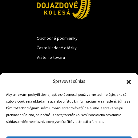
Obchodné podmienky
Často kladené otázky
Vrátenie tovaru
LUF s.r.o.
Spravovať súhlas
Nám. M.R.Štefanika 518,
Aby sme vám poskytli tie najlepšie skúsenosti, používame technológie, ako sú
Trstená 02801
súbory cookie na ukladanie a/alebo prístup k informáciám o zariadení. Súhlas s
týmito technológiami nám umožní spracovávať údaje, ako je správanie pri
prehliadaní alebo jedinečné ID na tejto stránke. Nesúhlas alebo odvolanie
súhlasu môže nepriaznivo ovplyvniť určité vlastnosti a funkcie.
+421 905 806 234
info@dojazdovekolesa.com