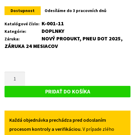
was:
is:
Dostupnost
Odesíláme do 3 pracovních dnů
18 €.
10 €.
K-001-11
Katalógové číslo:
DOPLNKY
Kategórie:
NOVÝ PRODUKT, PNEU DOT 2025,
Záruka:
ZÁRUKA 24 MESIACOV
MNOŽSTVO
SKRUTKA
M8X1,25
PRIDAŤ DO KOŠÍKA
ZAISŤUJÚCA
DOJAZDOVE
KOLESO
Každá objednávka prechádza pred odoslaním
procesom kontroly a verifikáciou.
V prípade zlého