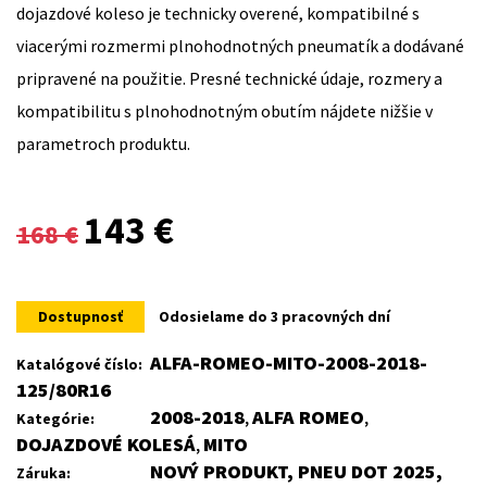
dojazdové koleso je technicky overené, kompatibilné s
viacerými rozmermi plnohodnotných pneumatík a dodávané
pripravené na použitie. Presné technické údaje, rozmery a
kompatibilitu s plnohodnotným obutím nájdete nižšie v
parametroch produktu.
Original
Current
143
€
168
€
price
price
was:
is:
Dostupnosť
Odosielame do 3 pracovných dní
168 €.
143 €.
ALFA-ROMEO-MITO-2008-2018-
Katalógové číslo:
125/80R16
2008-2018
ALFA ROMEO
Kategórie:
,
,
DOJAZDOVÉ KOLESÁ
MITO
,
NOVÝ PRODUKT, PNEU DOT 2025,
Záruka: