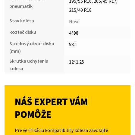
195/55 R16, 205/45 R17,
pneumatík
215/40 R18
Stav kolesa
Nové
Rozteč disku
4*98
Stredový otvor disku
58.1
(mm)
Skrutka uchytenia
12*1.25
kolesa
NÁŠ EXPERT VÁM
POMÔŽE
Pre verifikáciu kompatibility kolesa zavolajte