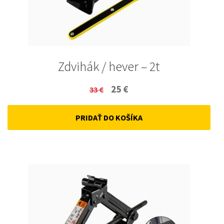
Zdvihák / hever – 2t
Original
Current
25
€
33
€
price
price
PRIDAŤ DO KOŠÍKA
was:
is:
33 €.
25 €.