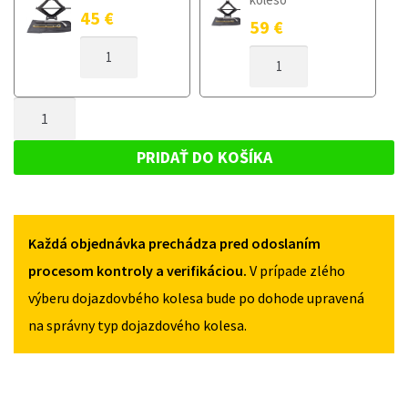
45
€
59
€
MNOŽSTVO
MNOŽSTVO
DOJAZDOVÉ
DOJAZDOVÉ
KOLESO
KOLESO
ALFA
MNOŽSTVO
ALFA
ROMEO
ROMEO
DOJAZDOVÉ
MITO
MITO
KOLESO
2008-
PRIDAŤ DO KOŠÍKA
2008-
2018
ALFA
2018
125/80R16
ROMEO
125/80R16
4X98
4X98
MITO
Každá objednávka prechádza pred odoslaním
2008-
2018
procesom kontroly a verifikáciou.
V prípade zlého
125/80R16
výberu dojazdovbého kolesa bude po dohode upravená
4X98
na správny typ dojazdového kolesa.