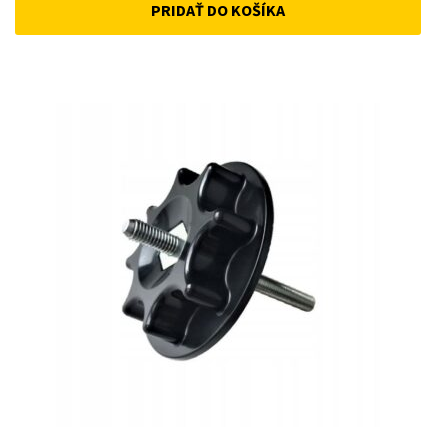
PRIDAŤ DO KOŠÍKA
was:
is:
15 €.
10 €.