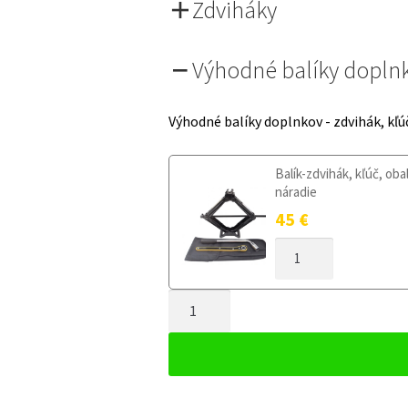
Zdviháky
Výhodné balíky dopln
Výhodné balíky doplnkov - zdvihák, kľú
Balík-zdvihák, kľúč, oba
náradie
45
€
MNOŽSTVO
DOJAZDOVÉ
KOLESO
MNOŽSTVO
ALFA
ROMEO
DOJAZDOVÉ
MITO
KOLESO
125/80R15
ALFA
4X98
ROMEO