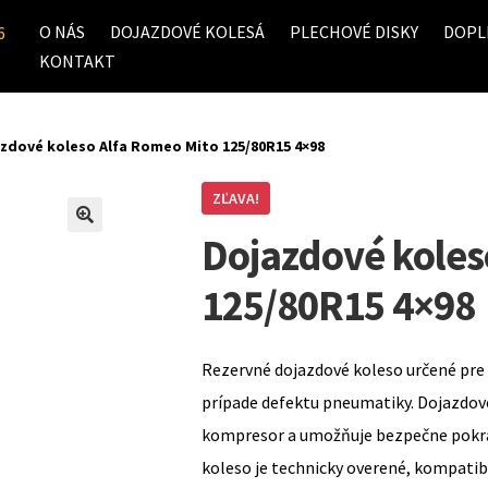
O NÁS
DOJAZDOVÉ KOLESÁ
PLECHOVÉ DISKY
DOPL
6
KONTAKT
zdové koleso Alfa Romeo Mito 125/80R15 4×98
ZĽAVA!
Dojazdové koles
125/80R15 4×98
Rezervné dojazdové koleso určené pre 
prípade defektu pneumatiky. Dojazdov
kompresor a umožňuje bezpečne pokrač
koleso je technicky overené, kompati