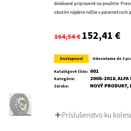
dodávané pripravené na použitie. Pre
obutím nájdete nižšie v parametroch 
Original
Cur
152,41
€
164,54
€
price
pri
was:
is:
Dostupnosť
Odosielame do 3 pr
164,54 €.
152
001
Katalógové číslo:
2008-2018
ALFA
Kategórie:
,
NOVÝ PRODUKT, 
Záruka:
Príslušenstvo ku koles