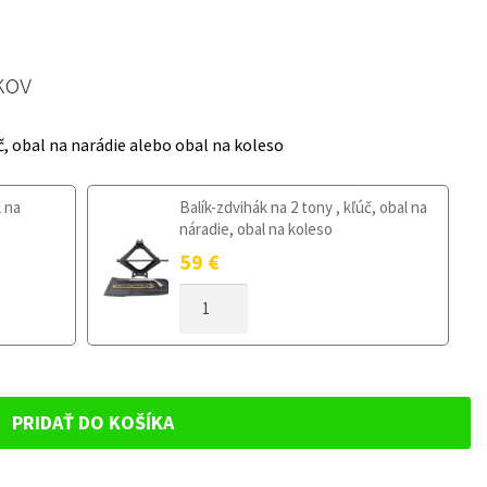
kov
č, obal na narádie alebo obal na koleso
l na
Balík-zdvihák na 2 tony , kľúč, obal na
náradie, obal na koleso
59
€
MNOŽSTVO
DOJAZDOVÉ
KOLESO
ALFA
ROMEO
MITO
PRIDAŤ DO KOŠÍKA
125/80R15
4X98