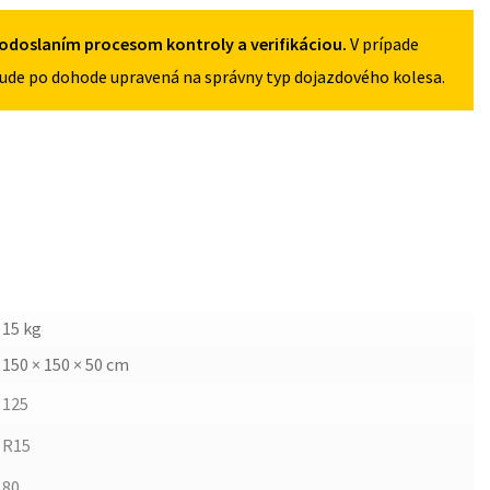
odoslaním procesom kontroly a verifikáciou.
V prípade
ude po dohode upravená na správny typ dojazdového kolesa.
15 kg
150 × 150 × 50 cm
125
R15
80