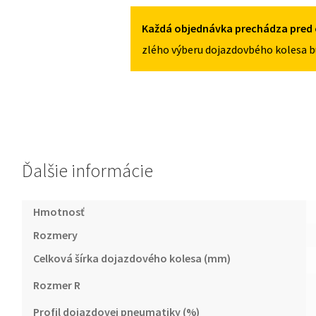
MITO
125/80R15
Každá objednávka prechádza pred 
4X98
zlého výberu dojazdovbého kolesa b
Ďalšie informácie
Hmotnosť
Rozmery
Celková šírka dojazdového kolesa (mm)
Rozmer R
Profil dojazdovej pneumatiky (%)