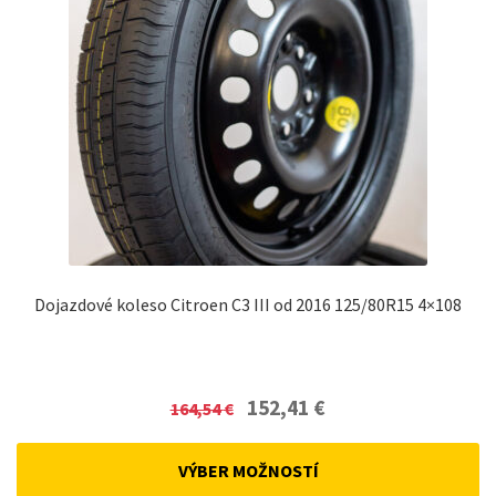
Dojazdové koleso Citroen C3 III od 2016 125/80R15 4×108
Original
Current
152,41
€
164,54
€
price
price
was:
is:
VÝBER MOŽNOSTÍ
164,54 €.
152,41 €.