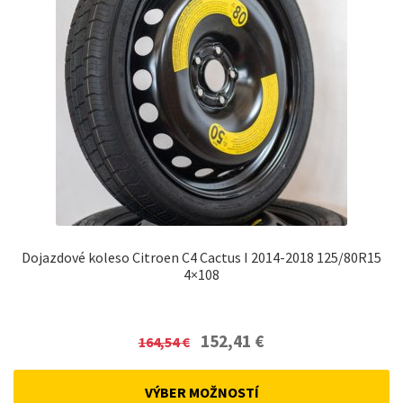
Dojazdové koleso Citroen C4 Cactus I 2014-2018 125/80R15
4×108
Original
Current
152,41
€
164,54
€
price
price
was:
is:
VÝBER MOŽNOSTÍ