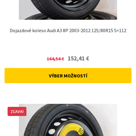
Dojazdové koleso Audi A3 8P 2003-2012 125/80R15 5×112
Original
Current
152,41
€
164,54
€
price
price
was:
is:
VÝBER MOŽNOSTÍ
164,54 €.
152,41 €.
ZĽAVA!