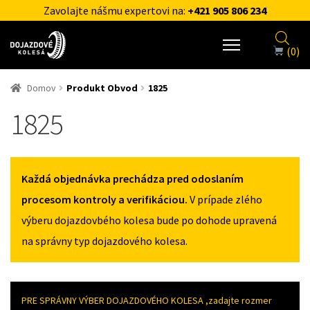
Zavolajte nášmu expertovi na:
+421 905 806 234
(0)
Domov
Produkt Obvod
1825
1825
Každá objednávka prechádza pred odoslaním
procesom kontroly a verifikáciou.
V prípade zlého
výberu dojazdovbého kolesa bude po dohode upravená
na správny typ dojazdového kolesa.
PRE SPRÁVNY VÝBER DOJAZDOVÉHO KOLESA ,zadajte rozmer