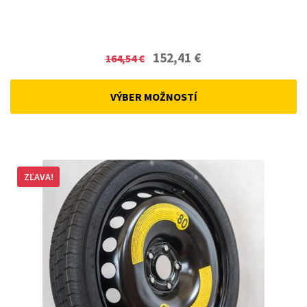
Original
Current
152,41
€
164,54
€
price
price
was:
is:
VÝBER MOŽNOSTÍ
164,54 €.
152,41 €.
ZĽAVA!