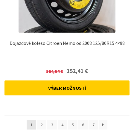
Dojazdové koleso Citroen Nemo od 2008 125/80R15 4×98
Original
Current
152,41
€
164,54
€
price
price
was:
is:
VÝBER MOŽNOSTÍ
164,54 €.
152,41 €.
1
2
3
4
5
6
7