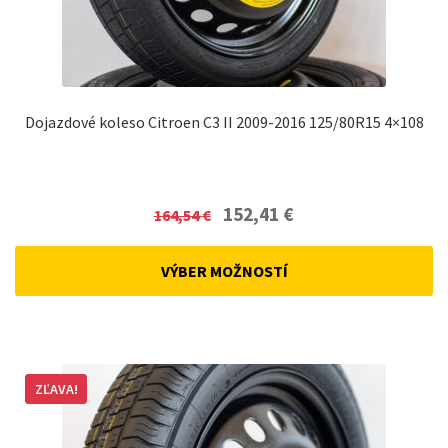
Dojazdové koleso Citroen C3 II 2009-2016 125/80R15 4×108
Original
Current
152,41
€
164,54
€
price
price
was:
is:
VÝBER MOŽNOSTÍ
164,54 €.
152,41 €.
ZĽAVA!