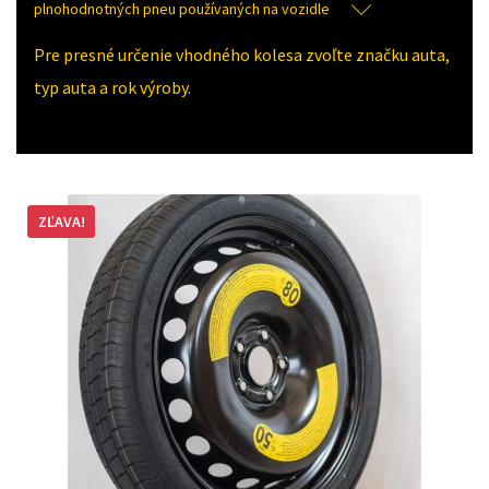
plnohodnotných pneu používaných na vozidle
Pre presné určenie vhodného kolesa zvoľte značku auta,
typ auta a rok výroby.
ZĽAVA!