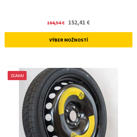
Original
Current
152,41
€
164,54
€
price
price
was:
is:
VÝBER MOŽNOSTÍ
164,54 €.
152,41 €.
ZĽAVA!