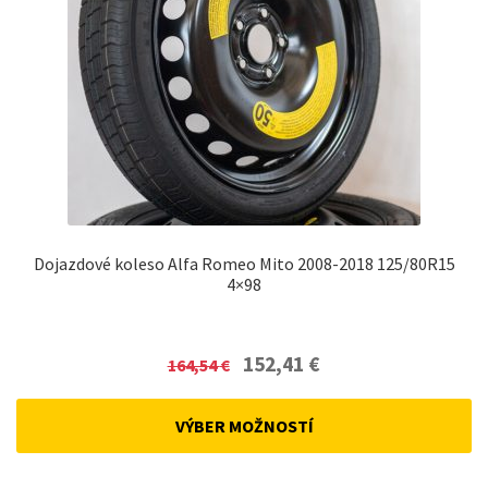
Dojazdové koleso Alfa Romeo Mito 2008-2018 125/80R15
4×98
Original
Current
152,41
€
164,54
€
price
price
was:
is:
VÝBER MOŽNOSTÍ
164,54 €.
152,41 €.