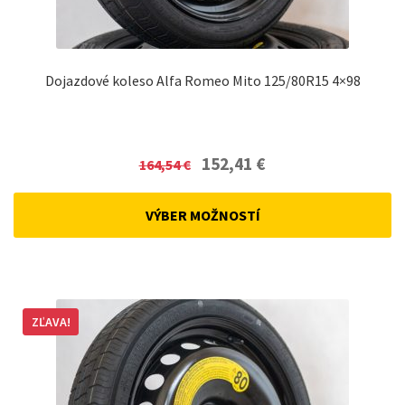
Dojazdové koleso Alfa Romeo Mito 125/80R15 4×98
Original
Current
152,41
€
164,54
€
price
price
was:
is:
VÝBER MOŽNOSTÍ
164,54 €.
152,41 €.
ZĽAVA!