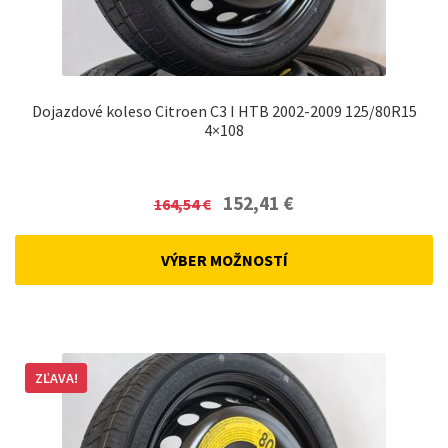
Dojazdové koleso Citroen C3 I HTB 2002-2009 125/80R15
4×108
Original
Current
152,41
€
164,54
€
price
price
was:
is:
VÝBER MOŽNOSTÍ
164,54 €.
152,41 €.
ZĽAVA!