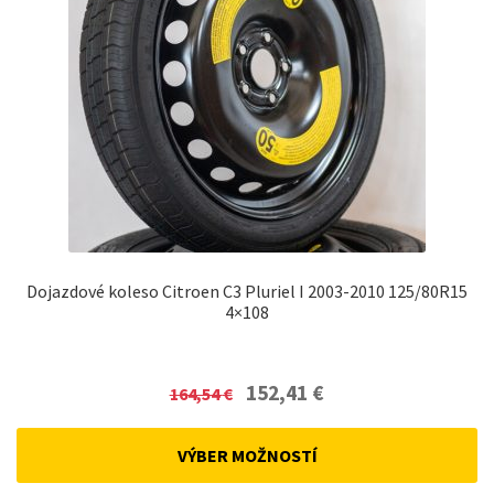
Dojazdové koleso Citroen C3 Pluriel I 2003-2010 125/80R15
4×108
Original
Current
152,41
€
164,54
€
price
price
was:
is:
VÝBER MOŽNOSTÍ
164,54 €.
152,41 €.