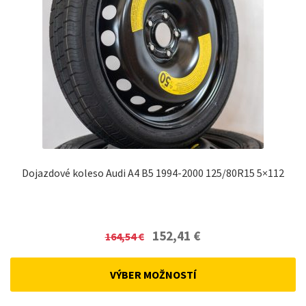
Dojazdové koleso Audi A4 B5 1994-2000 125/80R15 5×112
Original
Current
152,41
€
164,54
€
price
price
was:
is:
VÝBER MOŽNOSTÍ
164,54 €.
152,41 €.