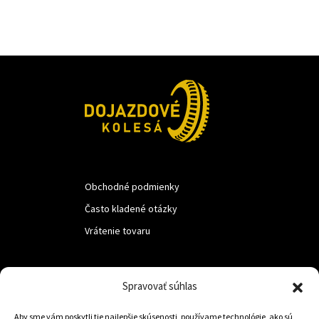
Obchodné podmienky
Často kladené otázky
Vrátenie tovaru
LUF s.r.o.
Spravovať súhlas
Nám. M.R.Štefanika 518,
Aby sme vám poskytli tie najlepšie skúsenosti, používame technológie, ako sú