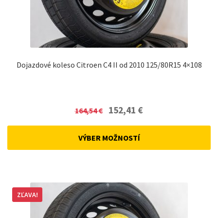
Dojazdové koleso Citroen C4 II od 2010 125/80R15 4×108
Original
Current
152,41
€
164,54
€
price
price
was:
is:
VÝBER MOŽNOSTÍ
164,54 €.
152,41 €.
ZĽAVA!