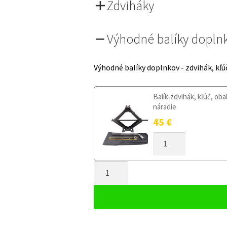
Zdviháky
Výhodné balíky dopln
Výhodné balíky doplnkov - zdvihák, kľú
Balík-zdvihák, kľúč, oba
náradie
45
€
MNOŽSTVO
DOJAZDOVÉ
KOLESO
MNOŽSTVO
AUDI
A3
DOJAZDOVÉ
8L
KOLESO
1996-
AUDI
2003
A3
125/80R15