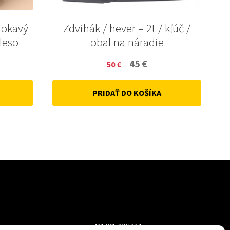
mokavý
Zdvihák / hever – 2t / kľúč /
leso
obal na náradie
ent
Original
Current
45
€
50
€
price
price
PRIDAŤ DO KOŠÍKA
was:
is:
50 €.
45 €.
+421 905 806 234