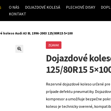
O NÁS
DOJAZDOVÉ KOLESÁ
PLECHOVÉ DISKY
DOPL
6
KONTAKT
é koleso Audi A3 8L 1996-2003 125/80R15 5×100
ZĽAVA!
Dojazdové koles
125/80R15 5×10
Rezervné dojazdové koleso určené pre 
prípade defektu pneumatiky. Dojazdov
kompresor a umožňuje bezpečne pokrač
koleso je technicky overené, kompati