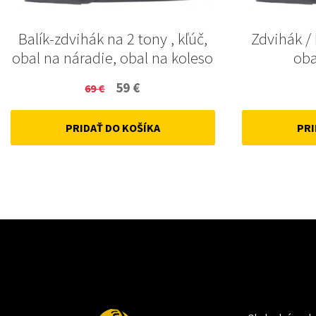
Balík-zdvihák na 2 tony , kľúč,
Zdvihák / 
obal na náradie, obal na koleso
oba
Original
Current
59
€
69
€
price
price
PRIDAŤ DO KOŠÍKA
PRI
was:
is:
69 €.
59 €.