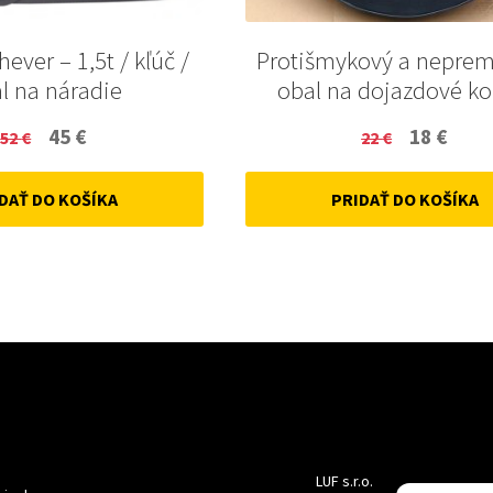
hever – 1,5t / kľúč /
Protišmykový a nepre
l na náradie
obal na dojazdové ko
Original
Current
Original
Curr
45
€
18
€
52
€
22
€
price
price
price
price
DAŤ DO KOŠÍKA
PRIDAŤ DO KOŠÍKA
was:
is:
was:
is:
52 €.
45 €.
22 €.
18 €.
LUF s.r.o.