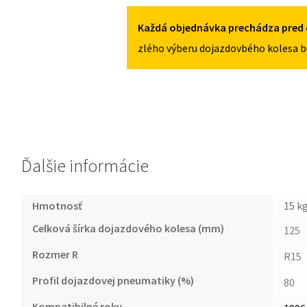
5X100
8L
1996-
Každá objednávka prechádza pred 
2003
zlého výberu dojazdovbého kolesa b
125/80R15
5X100
Ďalšie informácie
Hmotnosť
15 k
Celková šírka dojazdového kolesa (mm)
125
Rozmer R
R15
Profil dojazdovej pneumatiky (%)
80
Kompatibilné roky