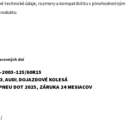
sné technické údaje, rozmery a kompatibilitu s plnohodnotným
produktu.
rent
ce
acovných dní
,41 €.
6-2003-125/80R15
3
AUDI
DOJAZDOVÉ KOLESÁ
,
,
PNEU DOT 2025, ZÁRUKA 24 MESIACOV
u