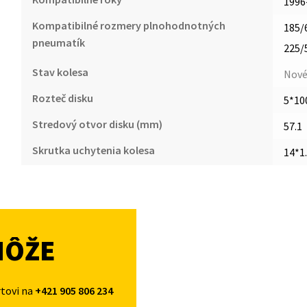
1996
Kompatibilné rozmery plnohodnotných
185/
pneumatík
225/
Stav kolesa
Nov
Rozteč disku
5*10
Stredový otvor disku (mm)
57.1
Skrutka uchytenia kolesa
14*1
MÔŽE
rtovi na
+421 905 806 234