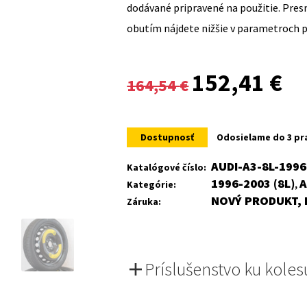
dodávané pripravené na použitie. Pre
obutím nájdete nižšie v parametroch 
Original
Cur
152,41
€
164,54
€
price
pri
was:
is:
Dostupnosť
Odosielame do 3 pr
164,54 €.
152
AUDI-A3-8L-199
Katalógové číslo:
1996-2003 (8L)
A
Kategórie:
,
NOVÝ PRODUKT, 
Záruka:
Príslušenstvo ku koles