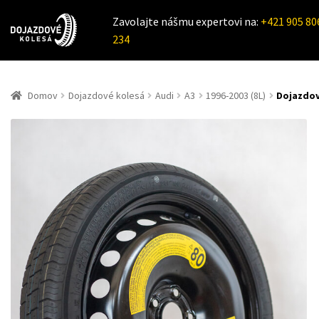
Zavolajte nášmu expertovi na:
+421 905 80
234
Domov
Dojazdové kolesá
Audi
A3
1996-2003 (8L)
Dojazdov