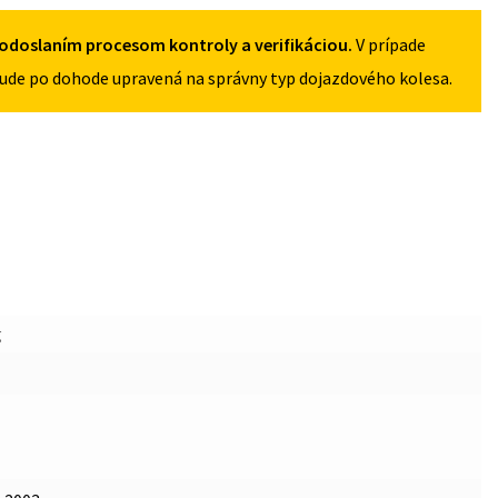
5X100
odoslaním procesom kontroly a verifikáciou.
V prípade
ude po dohode upravená na správny typ dojazdového kolesa.
g