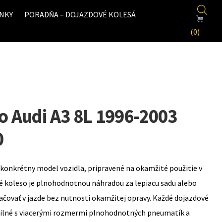
NKY
PORADŇA – DOJAZDOVÉ KOLESÁ
(0)
o Audi A3 8L 1996-2003
0
konkrétny model vozidla, pripravené na okamžité použitie v
é koleso je plnohodnotnou náhradou za lepiacu sadu alebo
ovať v jazde bez nutnosti okamžitej opravy. Každé dojazdové
bilné s viacerými rozmermi plnohodnotných pneumatík a