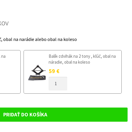
kov
č, obal na narádie alebo obal na koleso
l na
Balík-zdvihák na 2 tony , kľúč, obal na
náradie, obal na koleso
59
€
MNOŽSTVO
DOJAZDOVÉ
KOLESO
AUDI
A3
8L
PRIDAŤ DO KOŠÍKA
1996-
2003
125/80R15