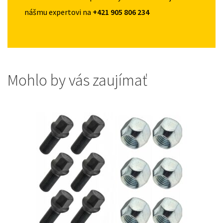
nášmu expertovi na
+421 905 806 234
Mohlo by vás zaujímať