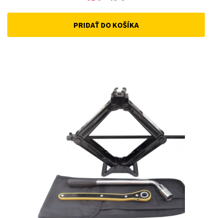
price
price
PRIDAŤ DO KOŠÍKA
was:
is:
52 €.
45 €.