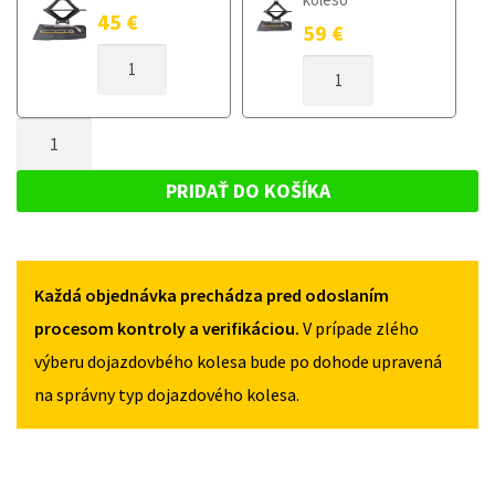
45
€
59
€
MNOŽSTVO
MNOŽSTVO
DOJAZDOVÉ
DOJAZDOVÉ
KOLESO
KOLESO
CITROEN
MNOŽSTVO
CITROEN
C4
C4
DOJAZDOVÉ
I
I
KOLESO
2004-
PRIDAŤ DO KOŠÍKA
2004-
2007
CITROEN
2007
125/80R15
C4
125/80R15
4X108
4X108
I
Každá objednávka prechádza pred odoslaním
2004-
2007
procesom kontroly a verifikáciou.
V prípade zlého
125/80R15
výberu dojazdovbého kolesa bude po dohode upravená
4X108
na správny typ dojazdového kolesa.