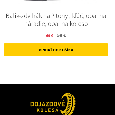
Balík-zdvihák na 2 tony , kľúč, obal na
náradie, obal na koleso
Original
Current
59
€
69
€
price
price
PRIDAŤ DO KOŠÍKA
was:
is:
69 €.
59 €.