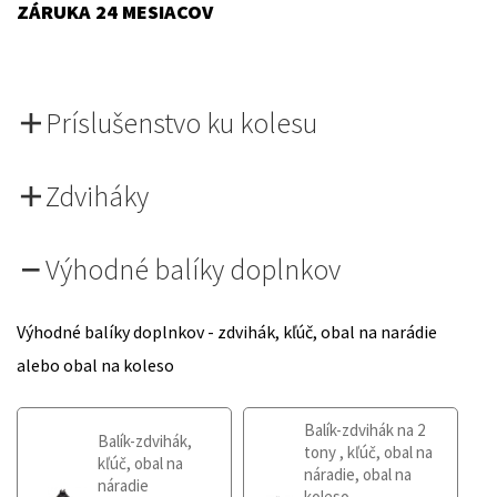
ZÁRUKA 24 MESIACOV
Príslušenstvo ku kolesu
Zdviháky
Výhodné balíky doplnkov
Výhodné balíky doplnkov - zdvihák, kľúč, obal na narádie
alebo obal na koleso
Balík-zdvihák na 2
Balík-zdvihák,
tony , kľúč, obal na
kľúč, obal na
náradie, obal na
náradie
koleso