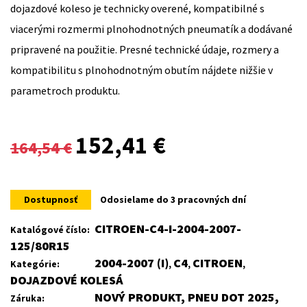
dojazdové koleso je technicky overené, kompatibilné s
viacerými rozmermi plnohodnotných pneumatík a dodávané
pripravené na použitie. Presné technické údaje, rozmery a
kompatibilitu s plnohodnotným obutím nájdete nižšie v
parametroch produktu.
Original
Current
152,41
€
164,54
€
price
price
was:
is:
Dostupnosť
Odosielame do 3 pracovných dní
164,54 €.
152,41 €.
CITROEN-C4-I-2004-2007-
Katalógové číslo:
125/80R15
2004-2007 (I)
C4
CITROEN
Kategórie:
,
,
,
DOJAZDOVÉ KOLESÁ
NOVÝ PRODUKT, PNEU DOT 2025,
Záruka: