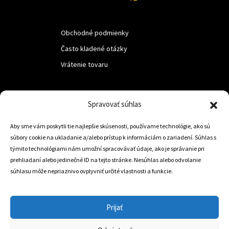
Obchodné podmienky
Často kladené otázky
Vrátenie tovaru
LUF s.r.o.
Spravovať súhlas
Nám. M.R.Štefanika 518,
Aby sme vám poskytli tie najlepšie skúsenosti, používame technológie, ako sú
Trstená 02801
súbory cookie na ukladanie a/alebo prístup k informáciám o zariadení. Súhlas s
týmito technológiami nám umožní spracovávať údaje, ako je správanie pri
prehliadaní alebo jedinečné ID na tejto stránke. Nesúhlas alebo odvolanie
súhlasu môže nepriaznivo ovplyvniť určité vlastnosti a funkcie.
+421 905 806 234
info@dojazdovekolesa.com
Prijať
Český Eshop