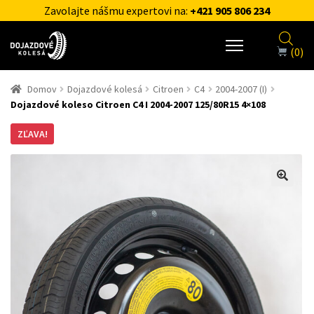
Zavolajte nášmu expertovi na:
+421 905 806 234
(0)
Domov
Dojazdové kolesá
Citroen
C4
2004-2007 (I)
Dojazdové koleso Citroen C4 I 2004-2007 125/80R15 4×108
ZĽAVA!