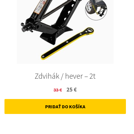
Zdvihák / hever – 2t
Original
Current
25
€
33
€
price
price
PRIDAŤ DO KOŠÍKA
was:
is:
33 €.
25 €.