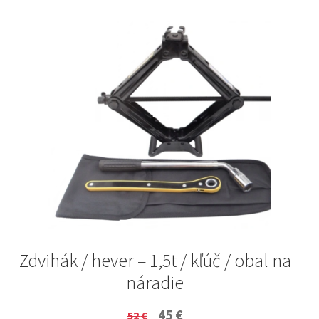
Zdvihák / hever – 1,5t / kľúč / obal na
náradie
Original
Current
45
€
52
€