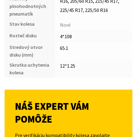
R16, 205/60 R15, 215/45 R17,
plnohodnotných
225/45 R17, 225/50 R16
pneumatík
Stav kolesa
Nové
Rozteč disku
4*108
Stredový otvor
65.1
disku (mm)
Skrutka uchytenia
12*1.25
kolesa
NÁŠ EXPERT VÁM
POMÔŽE
Pre verifikáciu kompatibility kolesa zavolajte