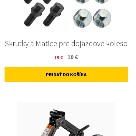
Skrutky a Matice pre dojazdove koleso
Original
Current
10
€
15
€
price
price
PRIDAŤ DO KOŠÍKA
was:
is:
15 €.
10 €.