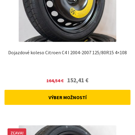
Dojazdové koleso Citroen C4 I 2004-2007 125/80R15 4×108
Original
Current
152,41
€
164,54
€
price
price
was:
is:
VÝBER MOŽNOSTÍ
164,54 €.
152,41 €.
ZĽAVA!