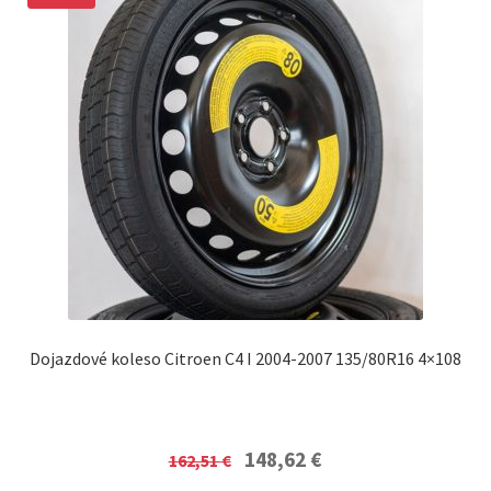
Dojazdové koleso Citroen C4 I 2004-2007 135/80R16 4×108
Original
Current
148,62
€
162,51
€
price
price