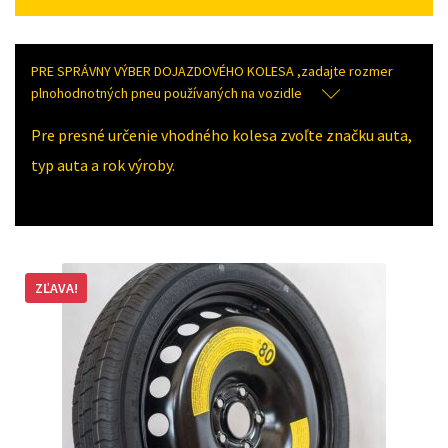
PRE SPRÁVNY VÝBER DOJAZDOVÉHO KOLESA ,zadajte rozmer
plnohodnotných pneu používaných na vozidle
Pre presné určenie vhodného kolesa zvoľte značku auta,
typ auta a rok výroby.
ZĽAVA!