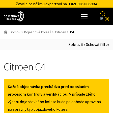
Zavolajte nášmu expertovi na:
+421 905 806 234
(0)
Domov
Dojazdové kolesá
Citroen
C4
Zobraziť / Schovať filter
Citroen C4
Každá objednávka prechádza pred odoslaním
procesom kontroly a verifikáciou.
V prípade zlého
výberu dojazdovbého kolesa bude po dohode upravená
na správny typ dojazdového kolesa.