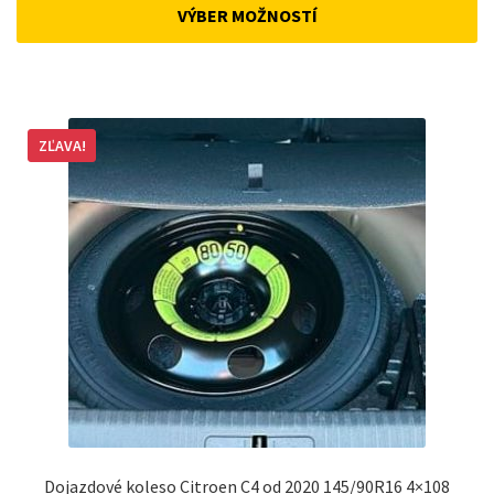
was:
is:
VÝBER MOŽNOSTÍ
158 €.
148 €.
ZĽAVA!
Dojazdové koleso Citroen C4 od 2020 145/90R16 4×108