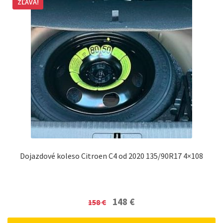
ZĽAVA!
Dojazdové koleso Citroen C4 od 2020 135/90R17 4×108
Original
Current
148
€
158
€
price
price