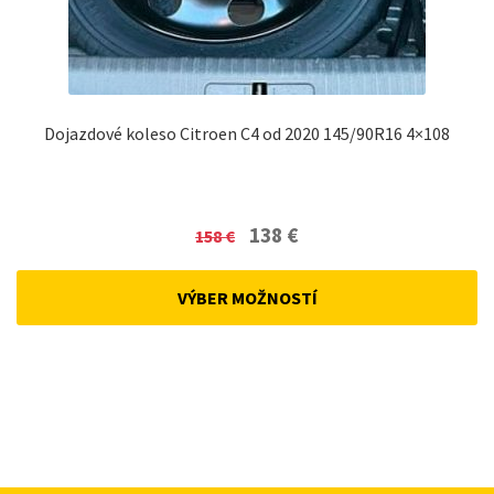
Dojazdové koleso Citroen C4 od 2020 145/90R16 4×108
Original
Current
138
€
158
€
price
price
was:
is:
VÝBER MOŽNOSTÍ
158 €.
138 €.