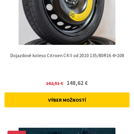
Dojazdové koleso Citroen C4 II od 2010 135/80R16 4×108
Original
Current
148,62
€
162,51
€
price
price
was:
is:
VÝBER MOŽNOSTÍ
162,51 €.
148,62 €.