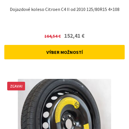
Dojazdové koleso Citroen C4 II od 2010 125/80R15 4×108
Original
Current
152,41
€
164,54
€
price
price
was:
is:
VÝBER MOŽNOSTÍ
164,54 €.
152,41 €.
ZĽAVA!