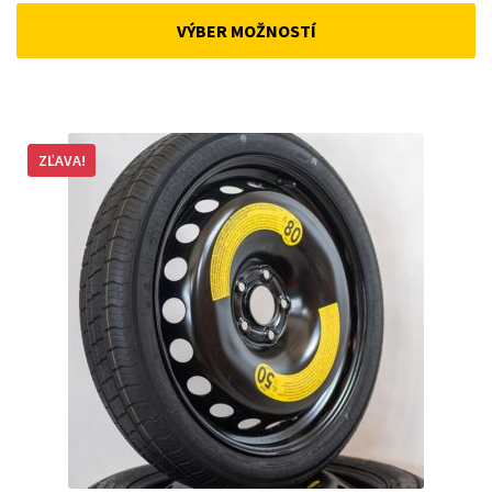
was:
is:
VÝBER MOŽNOSTÍ
162,51 €.
148,62 €.
ZĽAVA!