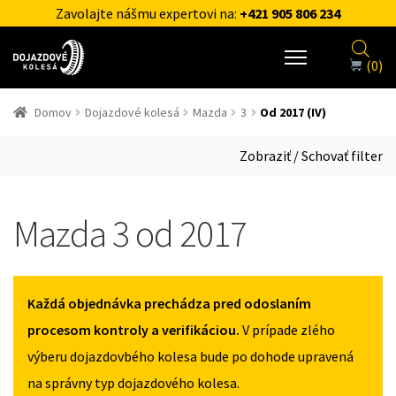
Zavolajte nášmu expertovi na:
+421 905 806 234
(0)
Domov
Dojazdové kolesá
Mazda
3
Od 2017 (IV)
Zobraziť / Schovať filter
Mazda 3 od 2017
Každá objednávka prechádza pred odoslaním
procesom kontroly a verifikáciou.
V prípade zlého
výberu dojazdovbého kolesa bude po dohode upravená
na správny typ dojazdového kolesa.