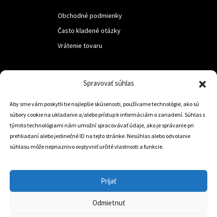
Obchodné podmienky
Často kladené otázky
Vrátenie tovaru
LUF s.r.o.
Spravovať súhlas
Nám. M.R.Štefanika 518,
Aby sme vám poskytli tie najlepšie skúsenosti, používame technológie, ako sú
Trstená 02801
súbory cookie na ukladanie a/alebo prístup k informáciám o zariadení. Súhlas s
týmito technológiami nám umožní spracovávať údaje, ako je správanie pri
prehliadaní alebo jedinečné ID na tejto stránke. Nesúhlas alebo odvolanie
súhlasu môže nepriaznivo ovplyvniť určité vlastnosti a funkcie.
+421 905 806 234
info@dojazdovekolesa.com
Prijať
Český Eshop
Odmietnuť
0