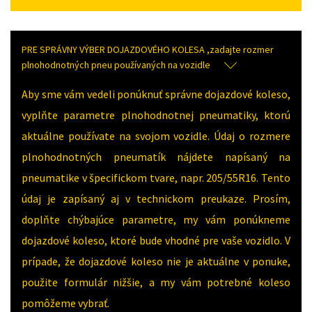
PRE SPRÁVNY VÝBER DOJAZDOVÉHO KOLESA ,zadajte rozmer
plnohodnotných pneu používaných na vozidle
Aby sme vám vedeli ponúknuť správne dojazdové koleso,
vyplňte parametre plnohodnotnej pneumatiky, ktorú
aktuálne používate na svojom vozidle. Údaj o rozmere
plnohodnotných pneumatík nájdete napísaný na
pneumatike v špecifickom tvare, napr. 205/55R16. Tento
údaj je zapísaný aj v technickom preukaze. Prosím,
doplňte chýbajúce parametre, my vám ponúkneme
dojazdové koleso, ktoré bude vhodné pre vaše vozidlo. V
prípade, že dojazdové koleso nie je aktuálne v ponuke,
použite formulár nižšie, a my vám potrebné koleso
pomôžeme vybrať.