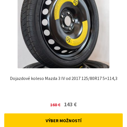
Dojazdové koleso Mazda 3 IV od 2017 125/80R17 5×114,3
Original
Current
143
€
168
€
price
price
was:
is:
VÝBER MOŽNOSTÍ
168 €.
143 €.