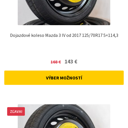
Dojazdové koleso Mazda 3 IV od 2017 125/70R17 5×114,3
Original
Current
143
€
168
€
price
price
was:
is:
VÝBER MOŽNOSTÍ
168 €.
143 €.
ZĽAVA!