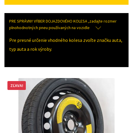
PRE SPRÁVNY VÝBER DOJAZDOVÉHO KOLESA ,zadajte rozmer
plnohodnotných pneu používaných na vozidle
Pre presné určenie vhodného kolesa zvoľte značku auta,
typ auta a rok výroby.
ZĽAVA!