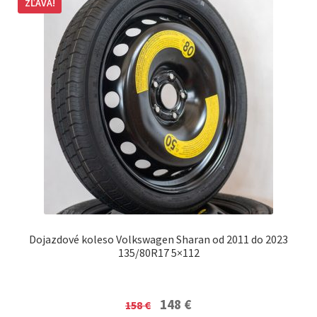
ZĽAVA!
Dojazdové koleso Volkswagen Sharan od 2011 do 2023
135/80R17 5×112
Original
Current
148
€
158
€