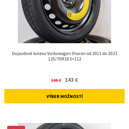
Dojazdové koleso Volkswagen Sharan od 2011 do 2023
125/70R18 5×112
Original
Current
143
€
168
€
price
price
was:
is:
VÝBER MOŽNOSTÍ
168 €.
143 €.