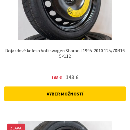
Dojazdové koleso Volkswagen Sharan I 1995-2010 125/70R16
5×112
Original
Current
143
€
168
€
price
price
was:
is:
VÝBER MOŽNOSTÍ
168 €.
143 €.
ZĽAVA!