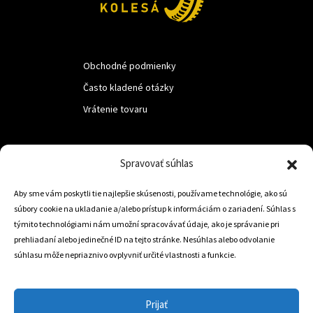
Obchodné podmienky
Často kladené otázky
Vrátenie tovaru
LUF s.r.o.
Spravovať súhlas
Nám. M.R.Štefanika 518,
Aby sme vám poskytli tie najlepšie skúsenosti, používame technológie, ako sú
Trstená 02801
súbory cookie na ukladanie a/alebo prístup k informáciám o zariadení. Súhlas s
týmito technológiami nám umožní spracovávať údaje, ako je správanie pri
prehliadaní alebo jedinečné ID na tejto stránke. Nesúhlas alebo odvolanie
súhlasu môže nepriaznivo ovplyvniť určité vlastnosti a funkcie.
+421 905 806 234
info@dojazdovekolesa.com
Prijať