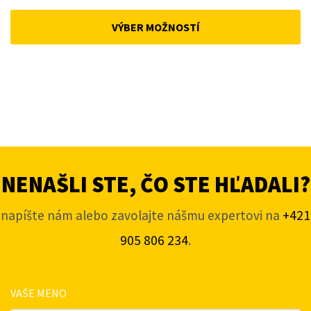
price
price
was:
is:
VÝBER MOŽNOSTÍ
158 €.
148 €.
NENAŠLI STE, ČO STE HĽADALI?
napíšte nám alebo zavolajte nášmu expertovi na
+421
905 806 234
.
VAŠE MENO