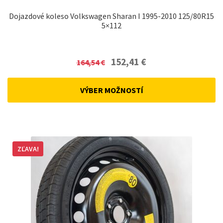
Dojazdové koleso Volkswagen Sharan I 1995-2010 125/80R15
5×112
Original
Current
152,41
€
164,54
€
price
price
was:
is:
VÝBER MOŽNOSTÍ
164,54 €.
152,41 €.
ZĽAVA!