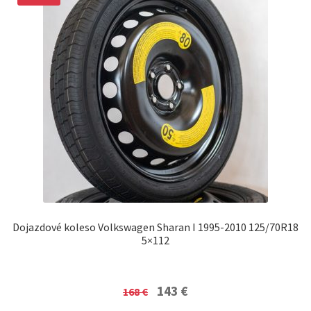
Dojazdové koleso Volkswagen Sharan I 1995-2010 125/70R18
5×112
Original
Current
143
€
168
€
price
price