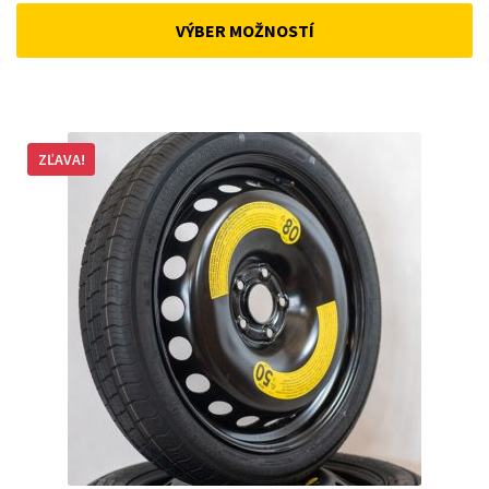
was:
is:
VÝBER MOŽNOSTÍ
168 €.
143 €.
ZĽAVA!