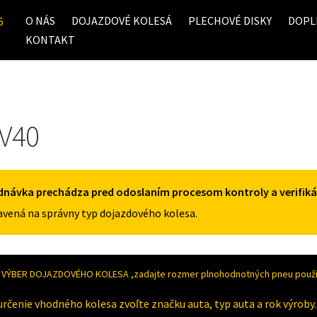
O NÁS
DOJAZDOVÉ KOLESÁ
PLECHOVÉ DISKY
DOPL
6
KONTAKT
 V40
dnávka prechádza pred odoslaním procesom kontroly a verifiká
vená na správny typ dojazdového kolesa.
VÝBER DOJAZDOVÉHO KOLESA ,zadajte rozmer plnohodnotných pneu použív
určenie vhodného kolesa zvoľte značku auta, typ auta a rok výroby.