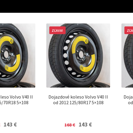
ZĽAVA!
ZĽA
leso Volvo V40 II
Dojazdové koleso Volvo V40 II
Doja
5/70R18 5×108
od 2012 125/80R17 5×108
od
Original
Current
Original
Current
143
€
143
€
€
168
€
price
price
price
price