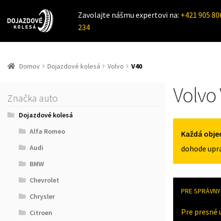
Zavolajte nášmu expertovi na:
+421 905 80
234
Domov
Dojazdové kolesá
Volvo
V40
Volvo
Značka auto
Dojazdové kolesá
Alfa Romeo
Každá obje
Audi
dohode upra
BMW
Chevrolet
PRE SPRÁVNY 
Chrysler
Pre presné 
Citroen