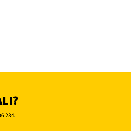
ALI?
06 234
.