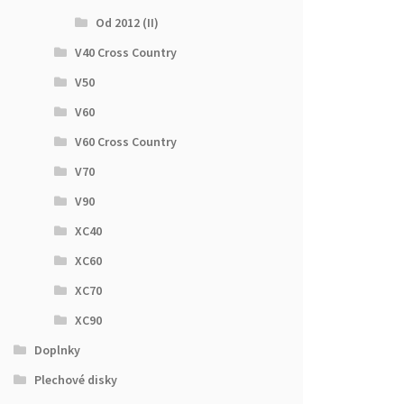
Od 2012 (II)
V40 Cross Country
V50
V60
V60 Cross Country
V70
V90
XC40
XC60
XC70
XC90
Doplnky
Plechové disky