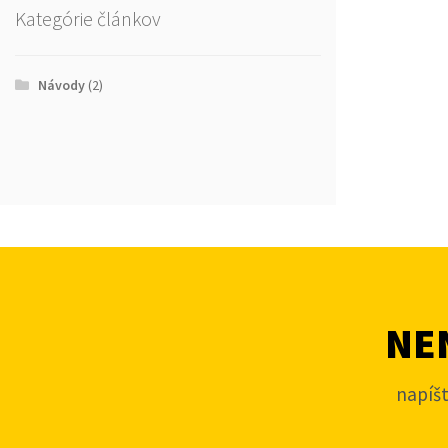
Kategórie článkov
Návody
(2)
NEN
napíš