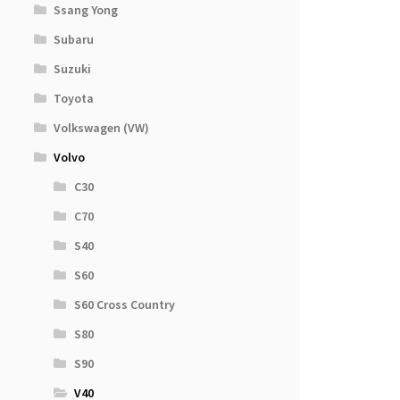
Ssang Yong
Subaru
Suzuki
Toyota
Volkswagen (VW)
Volvo
C30
C70
S40
S60
S60 Cross Country
S80
S90
V40