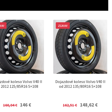
VA!
ZĽAVA!
zdové koleso Volvo V40 II
Dojazdové koleso Volvo V40 II
 2012 125/85R16 5×108
od 2012 135/80R16 5×108
Original
Current
Original
Current
146
€
148,62
€
160,04
€
162,51
€
price
price
price
price