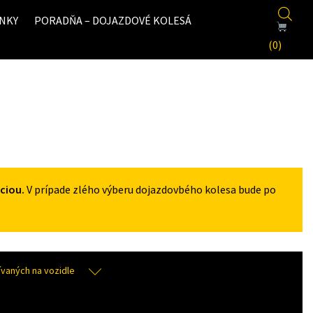
NKY
PORADŇA – DOJAZDOVÉ KOLESÁ
(0)
ciou.
V prípade zlého výberu dojazdovbého kolesa bude po
aných na vozidle