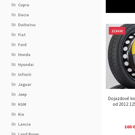
Cupra
Dacia
Daihatsu
ZĽAVA!
Fiat
Ford
Honda
Hyundai
Infiniti
Jaguar
Jeep
Dojazdové ko
od 2012 12
KGM
Kia
Lancia
168
Land Rover