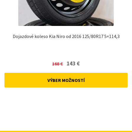
Dojazdové koleso Kia Niro od 2016 125/80R17 5×114,3
Original
Current
143
€
168
€
price
price
was:
is:
VÝBER MOŽNOSTÍ
168 €.
143 €.