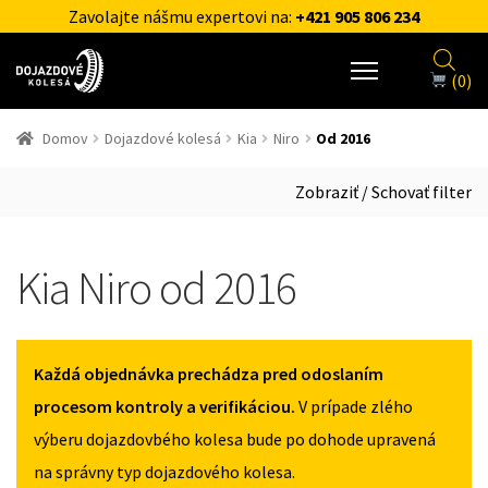
Zavolajte nášmu expertovi na:
+421 905 806 234
(0)
Domov
Dojazdové kolesá
Kia
Niro
Od 2016
Zobraziť / Schovať filter
Kia Niro od 2016
Každá objednávka prechádza pred odoslaním
procesom kontroly a verifikáciou.
V prípade zlého
výberu dojazdovbého kolesa bude po dohode upravená
na správny typ dojazdového kolesa.