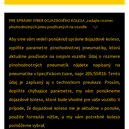
PRE SPRÁVNY VÝBER DOJAZDOVÉHO KOLESA ,zadajte rozmer
plnohodnotných pneu používaných na vozidle
Aby sme vám vedeli ponúknuť správne dojazdové koleso,
vyplňte parametre plnohodnotnej pneumatiky, ktorú
aktuálne používate na svojom vozidle. Údaj o rozmere
plnohodnotných pneumatík nájdete napísaný na
pneumatike v špecifickom tvare, napr. 205/55R16. Tento
údaj je zapísaný aj v technickom preukaze. Prosím,
doplňte chýbajúce parametre, my vám ponúkneme
dojazdové koleso, ktoré bude vhodné pre vaše vozidlo. V
prípade, že dojazdové koleso nie je aktuálne v ponuke,
použite formulár nižšie, a my vám potrebné koleso
pomôžeme vybrať.