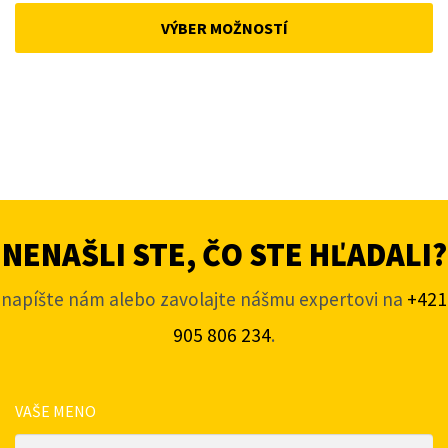
was:
is:
VÝBER MOŽNOSTÍ
168 €.
143 €.
NENAŠLI STE, ČO STE HĽADALI?
napíšte nám alebo zavolajte nášmu expertovi na
+421
905 806 234
.
VAŠE MENO