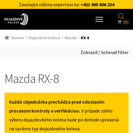
Zavolajte nášmu expertovi na:
+421 905 806 234
(0)
Domov
Dojazdové kolesá
Mazda
RX-8
Zobraziť / Schovať filter
Mazda RX-8
Každá objednávka prechádza pred odoslaním
procesom kontroly a verifikáciou.
V prípade zlého
výberu dojazdovbého kolesa bude po dohode upravená
na správny typ dojazdového kolesa.