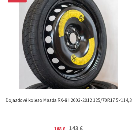
Dojazdové koleso Mazda RX-8 I 2003-2012 125/70R17 5×114,3
Original
Current
143
€
168
€
price
price