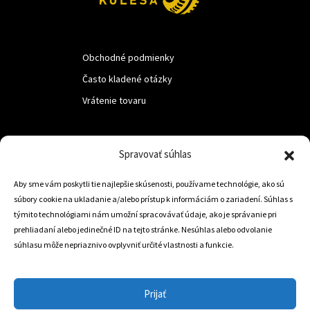
Obchodné podmienky
Často kladené otázky
Vrátenie tovaru
LUF s.r.o.
Spravovať súhlas
Nám. M.R.Štefanika 518,
Aby sme vám poskytli tie najlepšie skúsenosti, používame technológie, ako sú
Trstená 02801
súbory cookie na ukladanie a/alebo prístup k informáciám o zariadení. Súhlas s
týmito technológiami nám umožní spracovávať údaje, ako je správanie pri
prehliadaní alebo jedinečné ID na tejto stránke. Nesúhlas alebo odvolanie
súhlasu môže nepriaznivo ovplyvniť určité vlastnosti a funkcie.
+421 905 806 234
info@dojazdovekolesa.com
Prijať