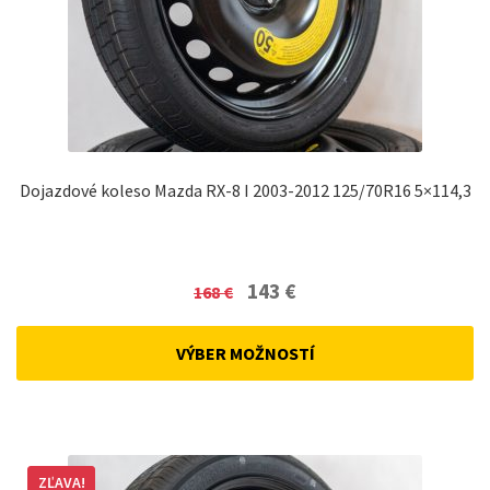
Dojazdové koleso Mazda RX-8 I 2003-2012 125/70R16 5×114,3
Original
Current
143
€
168
€
price
price
was:
is:
VÝBER MOŽNOSTÍ
168 €.
143 €.
ZĽAVA!