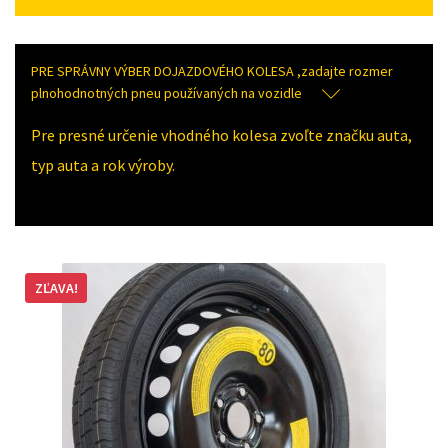
PRE SPRÁVNY VÝBER DOJAZDOVÉHO KOLESA ,zadajte rozmer
plnohodnotných pneu používaných na vozidle
Pre presné určenie vhodného kolesa zvoľte značku auta,
typ auta a rok výroby.
ZĽAVA!