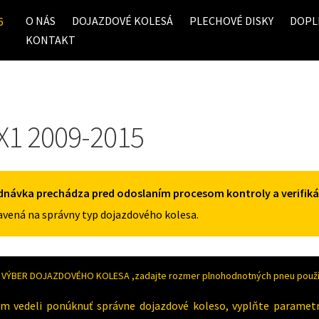
O NÁS
DOJAZDOVÉ KOLESÁ
PLECHOVÉ DISKY
DOPL
6
KONTAKT
1 2009-2015
dnávka prechádza pred odoslaním procesom kontroly a verifiká
vená na správny typ dojazdového kolesa.
VÝBER DOJAZDOVÉHO KOLESA ,zadajte rozmer plnohodnotných pneu použív
m vedeli ponúknuť správne dojazdové koleso, vyplňte paramet