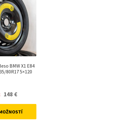
leso BMW X1 E84
35/80R17 5×120
Original
Current
148
€
€
price
price
was:
is:
 MOŽNOSTÍ
162 €.
148 €.