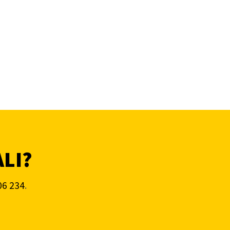
ALI?
06 234
.