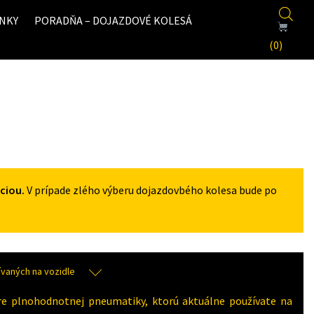
NKY
PORADŇA – DOJAZDOVÉ KOLESÁ
(0)
ciou.
V prípade zlého výberu dojazdovbého kolesa bude po
aných na vozidle
re plnohodnotnej pneumatiky, ktorú aktuálne používate na