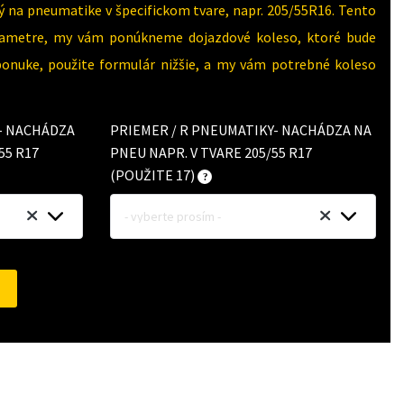
 na pneumatike v špecifickom tvare, napr. 205/55R16. Tento
parametre, my vám ponúkneme dojazdové koleso, ktoré bude
 ponuke, použite formulár nižšie, a my vám potrebné koleso
Y- NACHÁDZA
PRIEMER / R PNEUMATIKY- NACHÁDZA NA
55 R17
PNEU NAPR. V TVARE 205/55 R17
(POUŽITE 17)
- vyberte prosím -