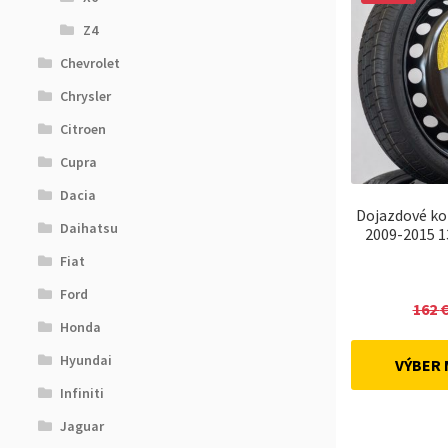
Z4
Chevrolet
Chrysler
Citroen
Cupra
Dacia
Dojazdové ko
Daihatsu
2009-2015 1
Fiat
Ford
162
Honda
Hyundai
VÝBER
Infiniti
Jaguar