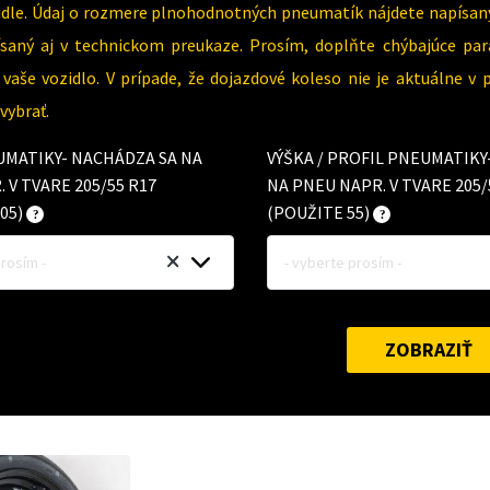
dle. Údaj o rozmere plnohodnotných pneumatík nájdete napísaný
písaný aj v technickom preukaze. Prosím, doplňte chýbajúce 
vaše vozidlo. V prípade, že dojazdové koleso nie je aktuálne v
ybrať.
UMATIKY- NACHÁDZA SA NA
VÝŠKA / PROFIL PNEUMATIK
 V TVARE 205/55 R17
NA PNEU NAPR. V TVARE 205/
05)
(POUŽITE 55)
prosím -
- vyberte prosím -
ZOBRAZIŤ