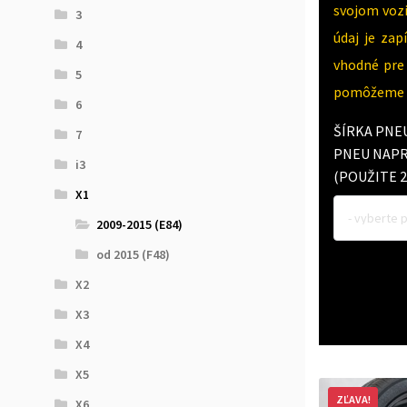
svojom vozi
3
údaj je za
4
vhodné pre 
5
pomôžeme v
6
ŠÍRKA PNE
7
PNEU NAPR.
i3
(POUŽITE 2
X1
- vyberte 
2009-2015 (E84)
od 2015 (F48)
X2
X3
X4
X5
ZĽAVA!
X6