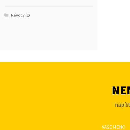
Návody
(2)
NEN
napíš
VAŠE MENO