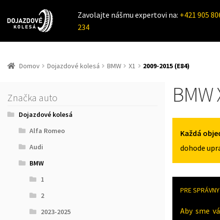
Zavolajte nášmu expertovi na:
+421 905 80
234
Domov
Dojazdové kolesá
BMW
X1
2009-2015 (E84)
BMW X
Značka auto
Dojazdové kolesá
Alfa Romeo
Každá obje
Audi
dohode upra
BMW
1
PRE SPRÁVNY 
2
Aby sme vá
2023-2025