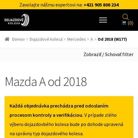
Zavolajte nášmu expertovi na:
+421 905 806 234
(0)
Domov
Dojazdové kolesá
Mercedes
A
Od 2018 (W177)
Zobraziť / Schovať filter
Mazda A od 2018
Každá objednávka prechádza pred odoslaním
procesom kontroly a verifikáciou.
V prípade zlého
výberu dojazdovbého kolesa bude po dohode upravená
na správny typ dojazdového kolesa.