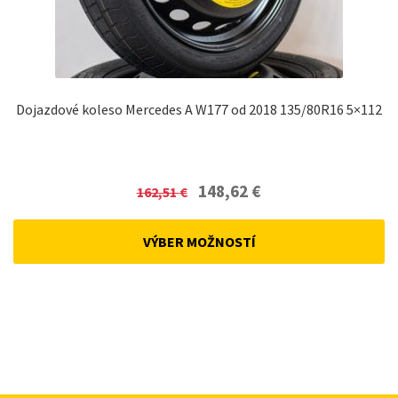
Dojazdové koleso Mercedes A W177 od 2018 135/80R16 5×112
Original
Current
148,62
€
162,51
€
price
price
was:
is:
VÝBER MOŽNOSTÍ
162,51 €.
148,62 €.