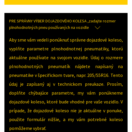
PRE SPRÁVNY VÝBER DOJAZDOVÉHO KOLESA ,zadajte rozmer
plnohodnotných pneu používaných na vozidle
Aby sme vám vedeli ponúknuť správne dojazdové koleso,
vyplňte parametre plnohodnotnej pneumatiky, ktorú
aktuálne používate na svojom vozidle. Údaj o rozmere
plnohodnotných pneumatík nájdete napísaný na
pneumatike v špecifickom tvare, napr. 205/55R16. Tento
údaj je zapísaný aj v technickom preukaze. Prosím,
doplňte chýbajúce parametre, my vám ponúkneme
dojazdové koleso, ktoré bude vhodné pre vaše vozidlo. V
prípade, že dojazdové koleso nie je aktuálne v ponuke,
použite formulár nižšie, a my vám potrebné koleso
pomôžeme vybrať.