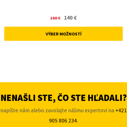
Original
Current
140
€
160
€
price
price
was:
is:
VÝBER MOŽNOSTÍ
160 €.
140 €.
NENAŠLI STE, ČO STE HĽADALI?
napíšte nám alebo zavolajte nášmu expertovi na
+421
905 806 234
.