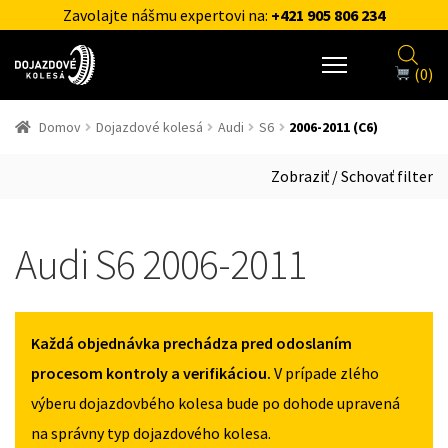
Zavolajte nášmu expertovi na:
+421 905 806 234
(0)
Domov
Dojazdové kolesá
Audi
S6
2006-2011 (C6)
Zobraziť / Schovať filter
Audi S6 2006-2011
Každá objednávka prechádza pred odoslaním
procesom kontroly a verifikáciou.
V prípade zlého
výberu dojazdovbého kolesa bude po dohode upravená
na správny typ dojazdového kolesa.