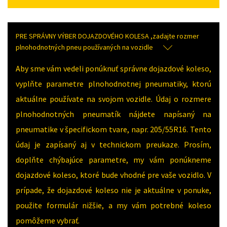
PRE SPRÁVNY VÝBER DOJAZDOVÉHO KOLESA ,zadajte rozmer
plnohodnotných pneu používaných na vozidle
Aby sme vám vedeli ponúknuť správne dojazdové koleso,
vyplňte parametre plnohodnotnej pneumatiky, ktorú
aktuálne používate na svojom vozidle. Údaj o rozmere
plnohodnotných pneumatík nájdete napísaný na
pneumatike v špecifickom tvare, napr. 205/55R16. Tento
údaj je zapísaný aj v technickom preukaze. Prosím,
doplňte chýbajúce parametre, my vám ponúkneme
dojazdové koleso, ktoré bude vhodné pre vaše vozidlo. V
prípade, že dojazdové koleso nie je aktuálne v ponuke,
použite formulár nižšie, a my vám potrebné koleso
pomôžeme vybrať.