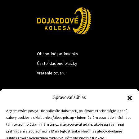
Obchodné podmienky
Často kladené otázky
Vrátenie tovaru
LUF s.r.o.
Spravovať súhlas
Nám. M.R.Štefanika 518,
Aby sme vám poskytli tie najlepšie skúsenosti, používame technológie, ako sú
Trstená 02801
súbory cookie na ukladanie a/alebo prístup k informáciám o zariadení. Súhlas s
týmito technológiami nám umožní spracovávať údaje, ako je správanie pri
prehliadaní alebo jedinečné ID na tejto stránke. Nesúhlas alebo odvolanie
súhlasu môže nepriaznivo ovplyvniť určité vlastnosti a funkcie.