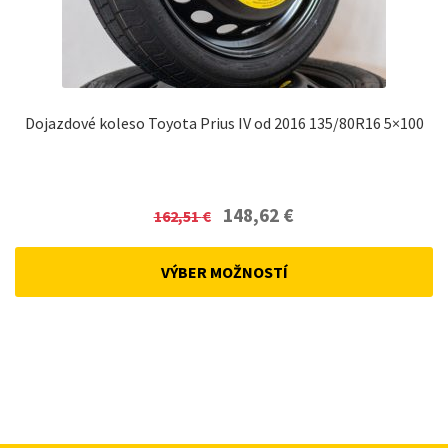
Dojazdové koleso Toyota Prius IV od 2016 135/80R16 5×100
Original
Current
148,62
€
162,51
€
price
price
was:
is:
VÝBER MOŽNOSTÍ
162,51 €.
148,62 €.