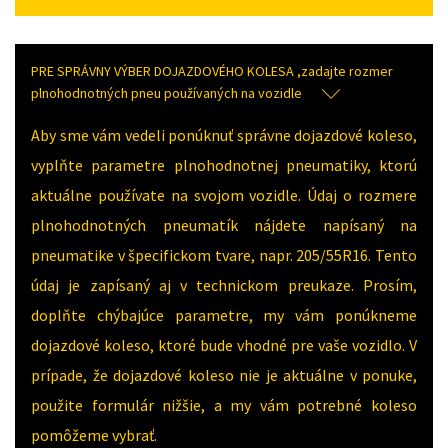
PRE SPRÁVNY VÝBER DOJAZDOVÉHO KOLESA ,zadajte rozmer
plnohodnotných pneu používaných na vozidle
Aby sme vám vedeli ponúknuť správne dojazdové koleso,
vyplňte parametre plnohodnotnej pneumatiky, ktorú
aktuálne používate na svojom vozidle. Údaj o rozmere
plnohodnotných pneumatík nájdete napísaný na
pneumatike v špecifickom tvare, napr. 205/55R16. Tento
údaj je zapísaný aj v technickom preukaze. Prosím,
doplňte chýbajúce parametre, my vám ponúkneme
dojazdové koleso, ktoré bude vhodné pre vaše vozidlo. V
prípade, že dojazdové koleso nie je aktuálne v ponuke,
použite formulár nižšie, a my vám potrebné koleso
pomôžeme vybrať.