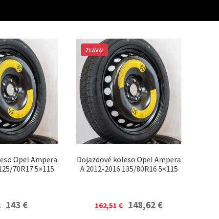
ZĽAVA!
leso Opel Ampera
Dojazdové koleso Opel Ampera
125/70R17 5×115
A 2012-2016 135/80R16 5×115
Original
Current
Original
Current
143
€
148,62
€
€
162,51
€
price
price
price
price