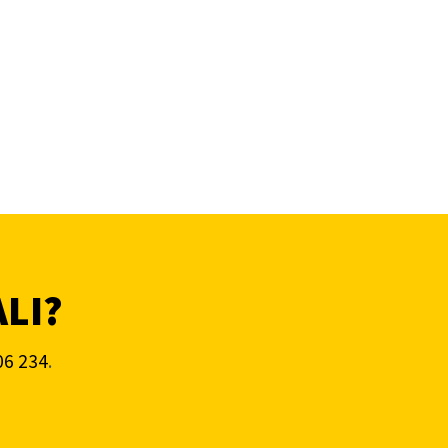
ALI?
06 234
.