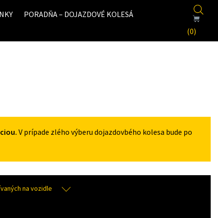
NKY
PORADŇA – DOJAZDOVÉ KOLESÁ
(0)
ciou.
V prípade zlého výberu dojazdovbého kolesa bude po
aných na vozidle