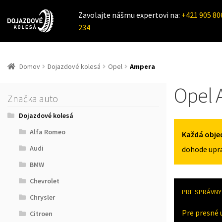
Zavolajte nášmu expertovi na:
+421 905 80
234
Domov
Dojazdové kolesá
Opel
Ampera
Opel 
Značka auto
Dojazdové kolesá
Alfa Romeo
Každá obje
Audi
dohode upra
BMW
Chevrolet
PRE SPRÁVNY 
Chrysler
Pre presné 
Citroen