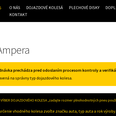
O NÁS
DOJAZDOVÉ KOLESÁ
PLECHOVÉ DISKY
DOPL
6
KONTAKT
Ampera
dnávka prechádza pred odoslaním procesom kontroly a verifiká
vená na správny typ dojazdového kolesa.
VÝBER DOJAZDOVÉHO KOLESA ,zadajte rozmer plnohodnotných pneu použív
určenie vhodného kolesa zvoľte značku auta, typ auta a rok výroby.