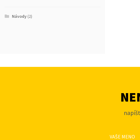
Návody
(2)
NEN
napíš
VAŠE MENO