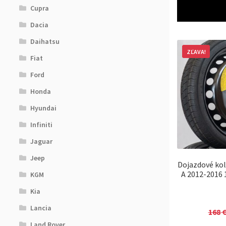
Cupra
Dacia
Daihatsu
ZĽAVA!
Fiat
Ford
Honda
Hyundai
Infiniti
Jaguar
Jeep
Dojazdové ko
A 2012-2016 
KGM
Kia
Lancia
168
Land Rover