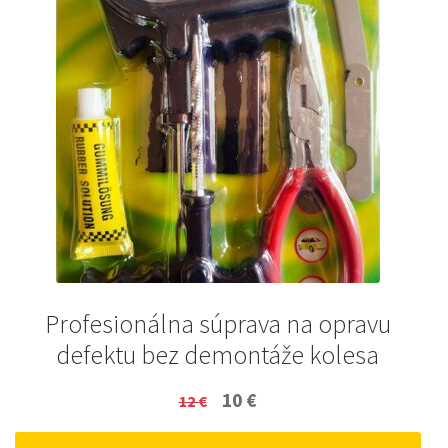
Profesionálna súprava na opravu
defektu bez demontáže kolesa
Original
Current
10
€
12
€
price
price