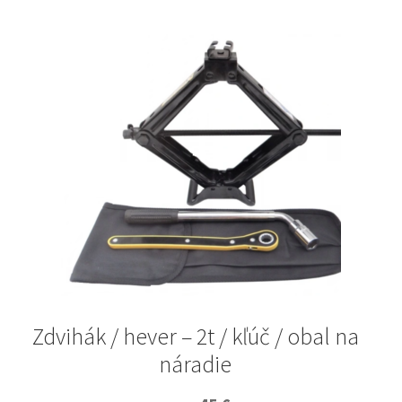
Zdvihák / hever – 2t / kľúč / obal na
náradie