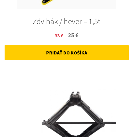
Zdvihák / hever – 1,5t
Original
Current
25
€
33
€
price
price
PRIDAŤ DO KOŠÍKA
was:
is:
33 €.
25 €.