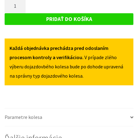
MNOŽSTVO
OPEL
AMPERA
AMPERA
DOJAZDOVÉ
A
A
KOLESO
2012-
PRIDAŤ DO KOŠÍKA
2012-
2016
OPEL
2016
125/70R17
AMPERA
125/70R17
5X115
5X115
A
Každá objednávka prechádza pred odoslaním
2012-
2016
procesom kontroly a verifikáciou.
V prípade zlého
125/70R17
výberu dojazdovbého kolesa bude po dohode upravená
5X115
na správny typ dojazdového kolesa.
Parametre kolesa