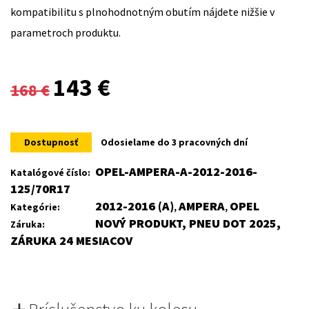
kompatibilitu s plnohodnotným obutím nájdete nižšie v
parametroch produktu.
Original
Current
143
€
168
€
price
price
was:
is:
Dostupnosť
Odosielame do 3 pracovných dní
168 €.
143 €.
OPEL-AMPERA-A-2012-2016-
Katalógové číslo:
125/70R17
2012-2016 (A)
AMPERA
OPEL
Kategórie:
,
,
NOVÝ PRODUKT, PNEU DOT 2025,
Záruka:
ZÁRUKA 24 MESIACOV