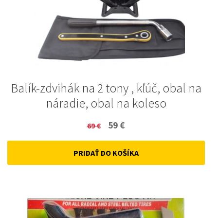
Balík-zdvihák na 2 tony , kľúč, obal na
náradie, obal na koleso
Original
Current
59
€
69
€
price
price
PRIDAŤ DO KOŠÍKA
was:
is:
69 €.
59 €.