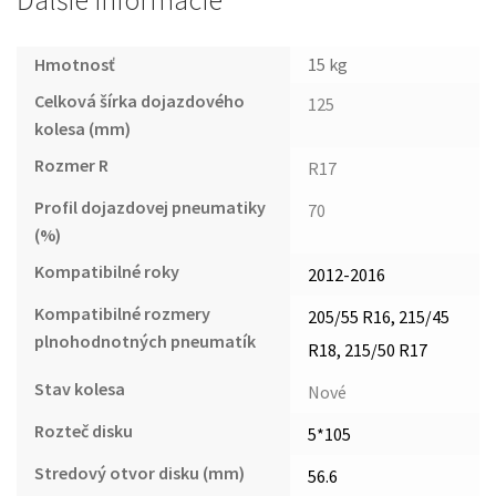
Ďalšie informácie
Hmotnosť
15 kg
Celková šírka dojazdového
125
kolesa (mm)
Rozmer R
R17
Profil dojazdovej pneumatiky
70
(%)
Kompatibilné roky
2012-2016
Kompatibilné rozmery
205/55 R16, 215/45
plnohodnotných pneumatík
R18, 215/50 R17
Stav kolesa
Nové
Rozteč disku
5*105
Stredový otvor disku (mm)
56.6