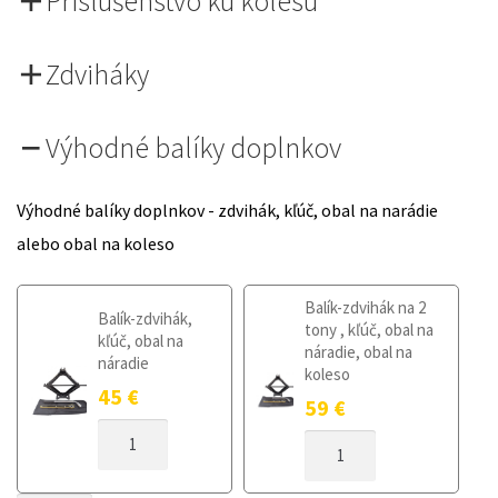
Príslušenstvo ku kolesu
Zdviháky
Výhodné balíky doplnkov
Výhodné balíky doplnkov - zdvihák, kľúč, obal na narádie
alebo obal na koleso
Balík-zdvihák na 2
Balík-zdvihák,
tony , kľúč, obal na
kľúč, obal na
náradie, obal na
náradie
koleso
45
€
59
€
MNOŽSTVO
MNOŽSTVO
DOJAZDOVÉ
DOJAZDOVÉ
KOLESO
KOLESO
OPEL