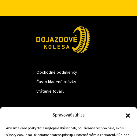
Obchodné podmienky
Často kladené otázky
Vrátenie tovaru
LUF s.r.o.
Spravovať súhlas
Nám. M.R.Štefanika 518,
Aby sme vám poskytli tie najlepšie skúsenosti, používame technológie, ako sú
Trstená 02801
súbory cookie na ukladanie a/alebo prístup k informáciám o zariadení. Súhlas s