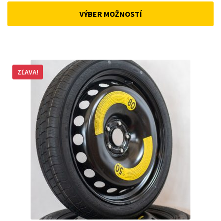
was:
is:
VÝBER MOŽNOSTÍ
168 €.
143 €.
ZĽAVA!