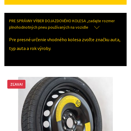
PRE SPRÁVNY VÝBER DOJAZDOVÉHO KOLESA ,zadajte rozmer
plnohodnotných pneu používaných na vozidle
Pre presné určenie vhodného kolesa zvoľte značku auta,
typ auta a rok výroby.
ZĽAVA!