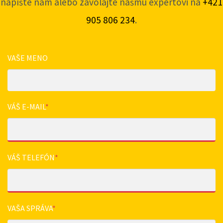
napíšte nám alebo zavolajte nášmu expertovi na
+421
905 806 234
.
VAŠE MENO
VÁŠ E-MAIL
*
VÁŠ TELEFÓN
*
VAŠA SPRÁVA
*