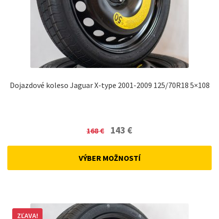
Dojazdové koleso Jaguar X-type 2001-2009 125/70R18 5×108
Original
Current
143
€
168
€
price
price
was:
is:
VÝBER MOŽNOSTÍ
168 €.
143 €.
ZĽAVA!