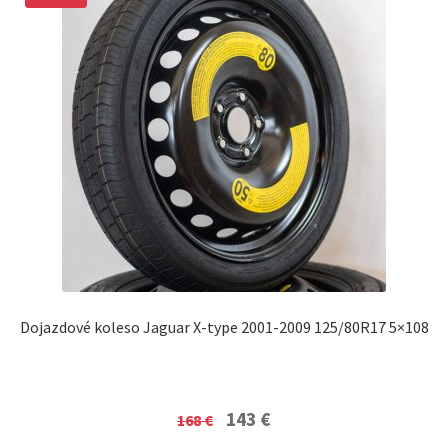
Dojazdové koleso Jaguar X-type 2001-2009 125/80R17 5×108
Original
Current
143
€
168
€
price
price