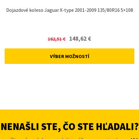
Dojazdové koleso Jaguar X-type 2001-2009 135/80R16 5×108
Original
Current
148,62
€
162,51
€
price
price
was:
is:
VÝBER MOŽNOSTÍ
162,51 €.
148,62 €.
NENAŠLI STE, ČO STE HĽADALI?