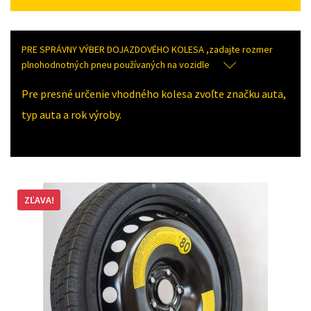
PRE SPRÁVNY VÝBER DOJAZDOVÉHO KOLESA ,zadajte rozmer
plnohodnotných pneu používaných na vozidle
Pre presné určenie vhodného kolesa zvoľte značku auta,
typ auta a rok výroby.
ZĽAVA!