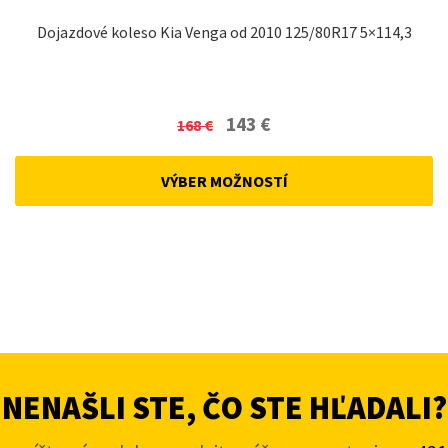
Dojazdové koleso Kia Venga od 2010 125/80R17 5×114,3
Original
Current
143
€
168
€
price
price
was:
is:
VÝBER MOŽNOSTÍ
168 €.
143 €.
NENAŠLI STE, ČO STE HĽADALI?