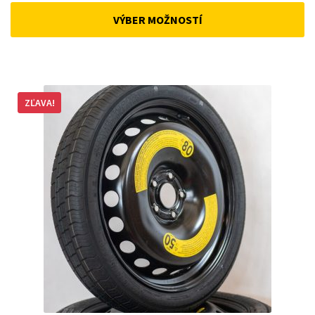
was:
is:
VÝBER MOŽNOSTÍ
168 €.
143 €.
ZĽAVA!