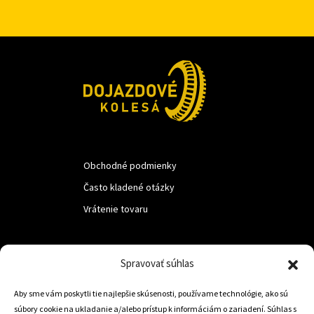
Obchodné podmienky
Často kladené otázky
Vrátenie tovaru
LUF s.r.o.
Spravovať súhlas
Nám. M.R.Štefanika 518,
Aby sme vám poskytli tie najlepšie skúsenosti, používame technológie, ako sú
Trstená 02801
súbory cookie na ukladanie a/alebo prístup k informáciám o zariadení. Súhlas s