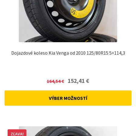
Dojazdové koleso Kia Venga od 2010 125/80R15 5×114,3
Original
Current
152,41
€
164,54
€
price
price
was:
is:
VÝBER MOŽNOSTÍ
164,54 €.
152,41 €.
ZĽAVA!