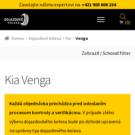
Zavolajte nášmu expertovi na:
+421 905 806 234
(0)
Domov
Dojazdové kolesá
Kia
Venga
Zobraziť / Schovať filter
Kia Venga
Každá objednávka prechádza pred odoslaním
procesom kontroly a verifikáciou.
V prípade zlého
výberu dojazdovbého kolesa bude po dohode upravená
na správny typ dojazdového kolesa.