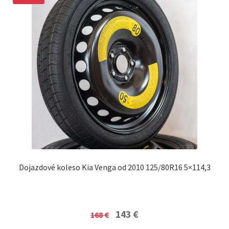
Dojazdové koleso Kia Venga od 2010 125/80R16 5×114,3
Original
Current
143
€
168
€
price
price