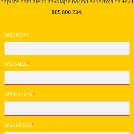
napíšte nám alebo zavolajte nášmu expertovi na
+421
905 806 234
.
VAŠE MENO
VÁŠ E-MAIL
*
VÁŠ TELEFÓN
*
VAŠA SPRÁVA
*