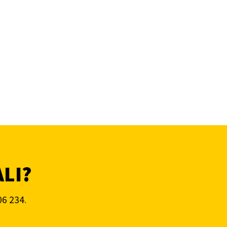
ALI?
06 234
.