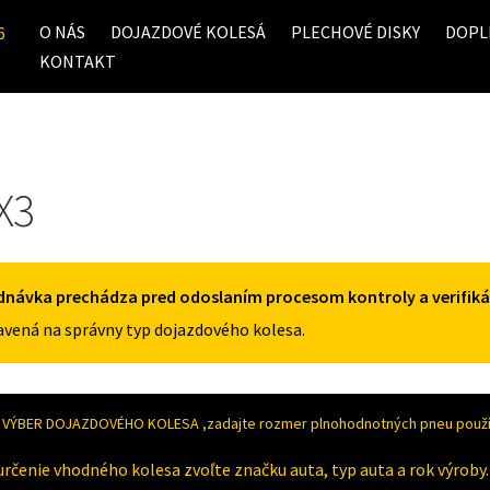
O NÁS
DOJAZDOVÉ KOLESÁ
PLECHOVÉ DISKY
DOPL
6
KONTAKT
X3
dnávka prechádza pred odoslaním procesom kontroly a verifiká
vená na správny typ dojazdového kolesa.
VÝBER DOJAZDOVÉHO KOLESA ,zadajte rozmer plnohodnotných pneu použív
určenie vhodného kolesa zvoľte značku auta, typ auta a rok výroby.