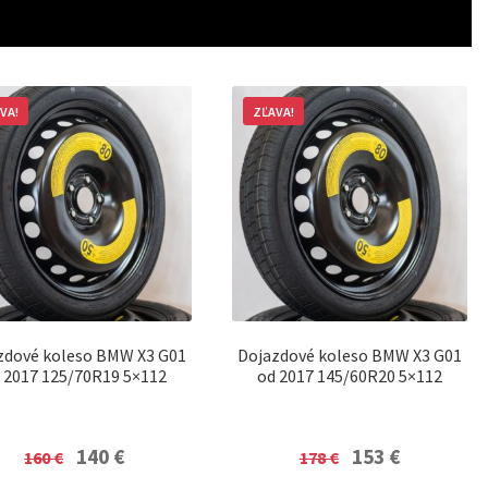
VA!
ZĽAVA!
zdové koleso BMW X3 G01
Dojazdové koleso BMW X3 G01
 2017 125/70R19 5×112
od 2017 145/60R20 5×112
Original
Current
Original
Current
140
€
153
€
160
€
178
€
price
price
price
price