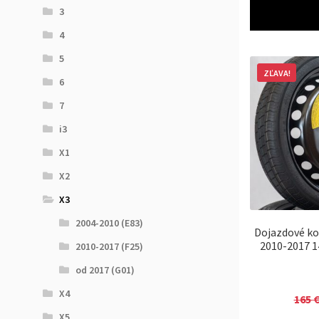
3
4
5
ZĽAVA!
6
7
i3
X1
X2
X3
2004-2010 (E83)
Dojazdové ko
2010-2017 1
2010-2017 (F25)
od 2017 (G01)
X4
165
X5