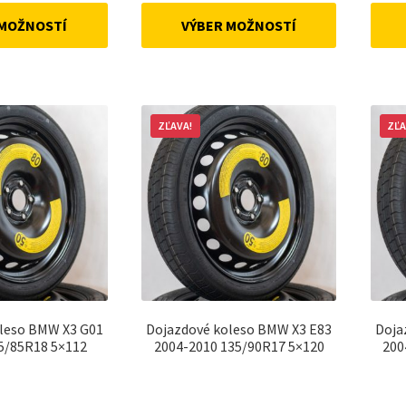
was:
is:
was:
is:
 MOŽNOSTÍ
VÝBER MOŽNOSTÍ
165 €.
145 €.
168 €.
155 €.
ZĽAVA!
ZĽA
leso BMW X3 G01
Dojazdové koleso BMW X3 E83
Doja
5/85R18 5×112
2004-2010 135/90R17 5×120
200