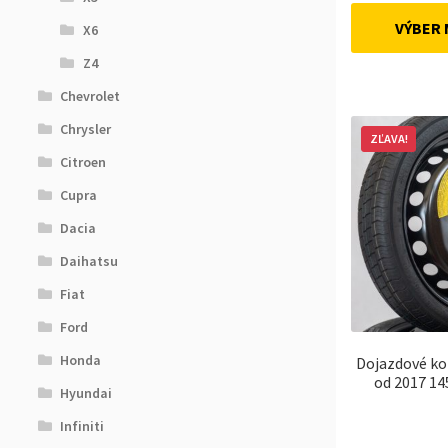
VÝBER
X6
Z4
Chevrolet
Chrysler
ZĽAVA!
Citroen
Cupra
Dacia
Daihatsu
Fiat
Ford
Honda
Dojazdové ko
od 2017 14
Hyundai
Infiniti