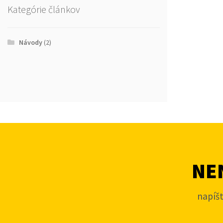
Kategórie článkov
Návody
(2)
NEN
napíš