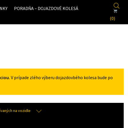
NKY
PORADŇA – DOJAZDOVÉ KOLESÁ
(0)
ciou.
V prípade zlého výberu dojazdovbého kolesa bude po
aných na vozidle