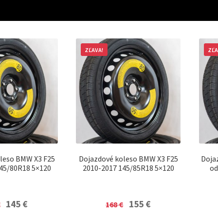
ZĽAVA!
ZĽA
leso BMW X3 F25
Dojazdové koleso BMW X3 F25
Doja
45/80R18 5×120
2010-2017 145/85R18 5×120
od
Original
Current
Original
Current
145
€
155
€
€
168
€
price
price
price
price