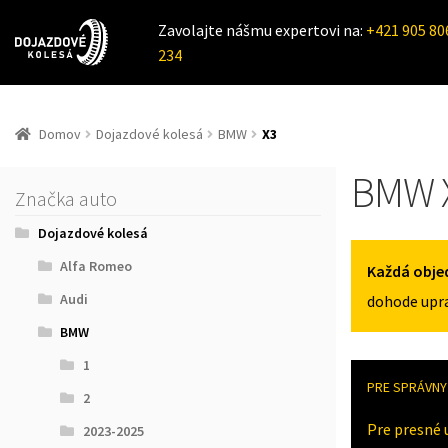
Zavolajte nášmu expertovi na:
+421 905 80
234
Domov
Dojazdové kolesá
BMW
X3
BMW 
Značka auto
Dojazdové kolesá
Alfa Romeo
Každá obje
Audi
dohode upra
BMW
1
PRE SPRÁVNY 
2
Pre presné 
2023-2025