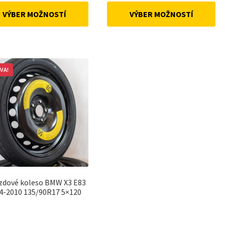
was:
is:
was:
is:
VÝBER MOŽNOSTÍ
VÝBER MOŽNOSTÍ
160 €.
140 €.
178 €.
153 €.
VA!
zdové koleso BMW X3 E83
4-2010 135/90R17 5×120