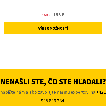
Original
Current
155
€
168
€
price
price
was:
is:
VÝBER MOŽNOSTÍ
168 €.
155 €.
NENAŠLI STE, ČO STE HĽADALI?
napíšte nám alebo zavolajte nášmu expertovi na
+421
905 806 234
.