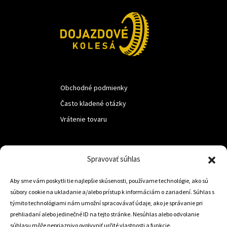
Obchodné podmienky
Často kladené otázky
Vrátenie tovaru
LUF s.r.o.
Spravovať súhlas
Nám. M.R.Štefanika 518,
Aby sme vám poskytli tie najlepšie skúsenosti, používame technológie, ako sú
Trstená 02801
súbory cookie na ukladanie a/alebo prístup k informáciám o zariadení. Súhlas s
týmito technológiami nám umožní spracovávať údaje, ako je správanie pri
prehliadaní alebo jedinečné ID na tejto stránke. Nesúhlas alebo odvolanie
súhlasu môže nepriaznivo ovplyvniť určité vlastnosti a funkcie.