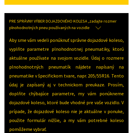
PRE SPRÁVNY VÝBER DOJAZDOVÉHO KOLESA ,zadajte rozmer
plnohodnotných pneu používaných na vozidle
Aby sme vám vedeli ponúknuť správne dojazdové koleso,
vyplňte parametre plnohodnotnej pneumatiky, ktorú
aktuálne používate na svojom vozidle. Údaj o rozmere
plnohodnotných pneumatík nájdete napísaný na
pneumatike v špecifickom tvare, napr. 205/55R16. Tento
údaj je zapísaný aj v technickom preukaze. Prosím,
doplňte chýbajúce parametre, my vám ponúkneme
dojazdové koleso, ktoré bude vhodné pre vaše vozidlo. V
prípade, že dojazdové koleso nie je aktuálne v ponuke,
použite formulár nižšie, a my vám potrebné koleso
pomôžeme vybrať.