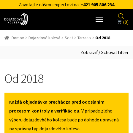
Zavolajte nášmu expertovi na:
+421 905 806 234
(0)
Domov
Dojazdové kolesá
Seat
Tarraco
Od 2018
Zobraziť / Schovať filter
Od 2018
Každá objednávka prechádza pred odoslaním
procesom kontroly a verifikáciou.
V prípade zlého
výberu dojazdovbého kolesa bude po dohode upravená
na správny typ dojazdového kolesa.