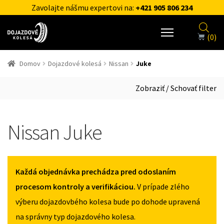
Zavolajte nášmu expertovi na:
+421 905 806 234
(0)
Domov
Dojazdové kolesá
Nissan
Juke
Zobraziť / Schovať filter
Nissan Juke
Každá objednávka prechádza pred odoslaním
procesom kontroly a verifikáciou.
V prípade zlého
výberu dojazdovbého kolesa bude po dohode upravená
na správny typ dojazdového kolesa.