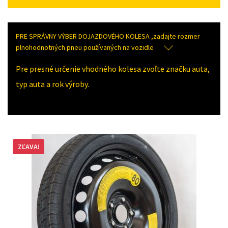
PRE SPRÁVNY VÝBER DOJAZDOVÉHO KOLESA ,zadajte rozmer
plnohodnotných pneu používaných na vozidle
Pre presné určenie vhodného kolesa zvoľte značku auta,
typ auta a rok výroby.
ZĽAVA!