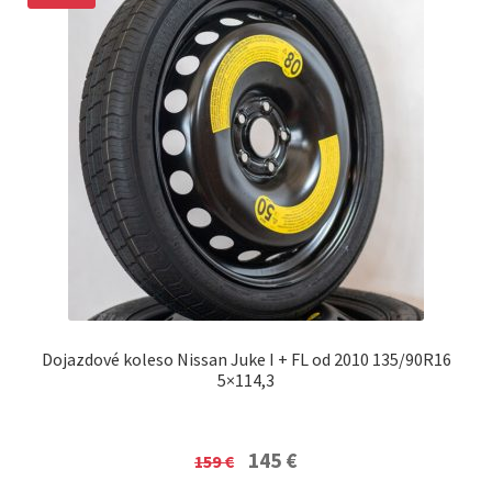
Dojazdové koleso Nissan Juke I + FL od 2010 135/90R16
5×114,3
Original
Current
145
€
159
€
price
price