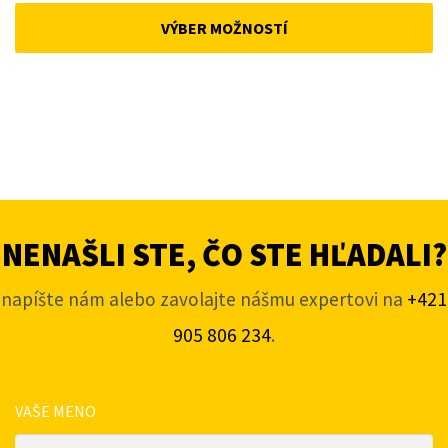
was:
is:
VÝBER MOŽNOSTÍ
159 €.
145 €.
NENAŠLI STE, ČO STE HĽADALI?
napíšte nám alebo zavolajte nášmu expertovi na
+421
905 806 234
.
VAŠE MENO