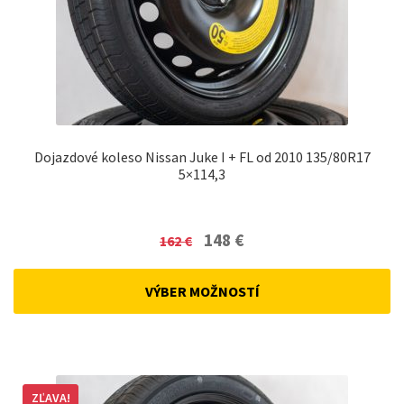
Dojazdové koleso Nissan Juke I + FL od 2010 135/80R17
5×114,3
Original
Current
148
€
162
€
price
price
was:
is:
VÝBER MOŽNOSTÍ
162 €.
148 €.
ZĽAVA!