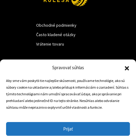
Obchodné podmienky
Často kladené otázky
Vrátenie tovaru
LUF s.r.o.
Spravovať súhlas
Nám. M.R.Štefanika 518,
Aby sme vám poskytli tie najlepšie skúsenosti, používame technológie, ako sú
Trstená 02801
súbory cookie na ukladanie a/alebo prístup k informáciám o zariadení. Súhlas s
týmito technológiami nám umožní spracovávať údaje, ako je správanie pri
prehliadaní alebo jedinečné ID na tejto stránke. Nesúhlas alebo odvolanie
súhlasu môže nepriaznivo ovplyvniť určité vlastnosti a funkcie.
+421 905 806 234
info@dojazdovekolesa.com
Prijať