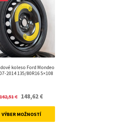
zdové koleso Ford Mondeo
007-2014 135/80R16 5×108
Original
Current
148,62
€
162,51
€
price
price
was:
is:
VÝBER MOŽNOSTÍ
162,51 €.
148,62 €.