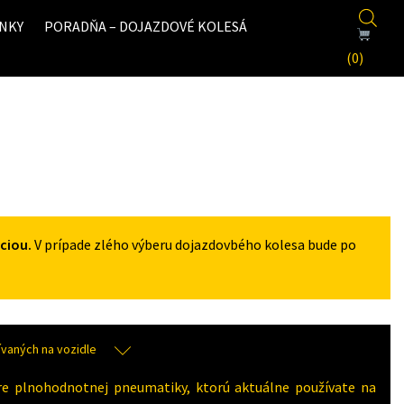
NKY
PORADŇA – DOJAZDOVÉ KOLESÁ
(0)
ciou.
V prípade zlého výberu dojazdovbého kolesa bude po
aných na vozidle
re plnohodnotnej pneumatiky, ktorú aktuálne používate na