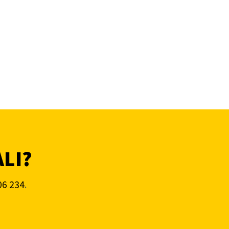
ALI?
06 234
.