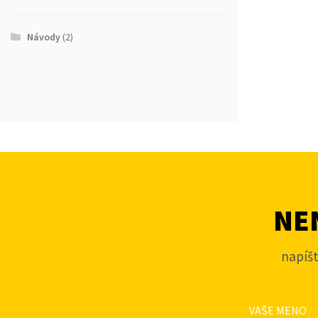
Návody
(2)
NEN
napíš
VAŠE MENO