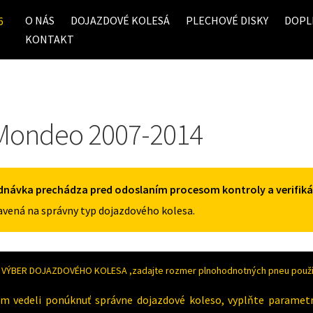
O NÁS
DOJAZDOVÉ KOLESÁ
PLECHOVÉ DISKY
DOPL
6
KONTAKT
Mondeo 2007-2014
dnávka prechádza pred odoslaním procesom kontroly a verifiká
vená na správny typ dojazdového kolesa.
VÝBER DOJAZDOVÉHO KOLESA ,zadajte rozmer plnohodnotných pneu použív
m vedeli ponúknuť správne dojazdové koleso, vyplňte paramet