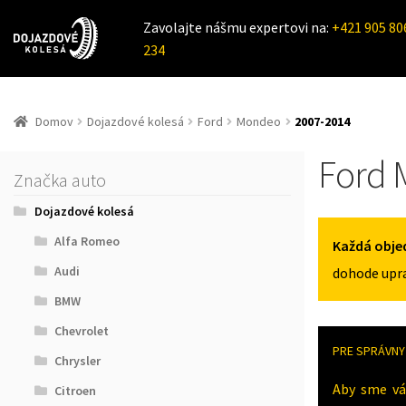
Zavolajte nášmu expertovi na:
+421 905 80
234
Domov
Dojazdové kolesá
Ford
Mondeo
2007-2014
Ford 
Značka auto
Dojazdové kolesá
Alfa Romeo
Každá obje
Audi
dohode upra
BMW
Chevrolet
PRE SPRÁVNY 
Chrysler
Aby sme vá
Citroen