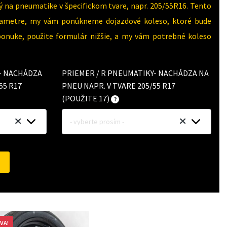
 na pneumatike v špecifickom tvare, napr. 205/55R16. Tento
parametre, my vám ponúkneme dojazdové koleso, ktoré bude
 ponuke, použite formulár nižšie, a my vám potrebné koleso
Y- NACHÁDZA
PRIEMER / R PNEUMATIKY- NACHÁDZA NA
55 R17
PNEU NAPR. V TVARE 205/55 R17
(POUŽITE 17)
- vyberte prosím -
VA!