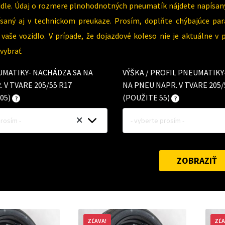
dle. Údaj o rozmere plnohodnotných pneumatík nájdete napísaný
písaný aj v technickom preukaze. Prosím, doplňte chýbajúce 
vaše vozidlo. V prípade, že dojazdové koleso nie je aktuálne v
ybrať.
UMATIKY- NACHÁDZA SA NA
VÝŠKA / PROFIL PNEUMATIK
 V TVARE 205/55 R17
NA PNEU NAPR. V TVARE 205/
05)
(POUŽITE 55)
prosím -
- vyberte prosím -
ZOBRAZIŤ
ZĽAVA!
ZĽA