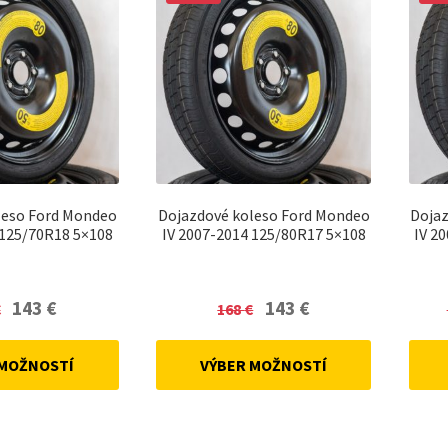
leso Ford Mondeo
Dojazdové koleso Ford Mondeo
Doja
 125/70R18 5×108
IV 2007-2014 125/80R17 5×108
IV 2
Original
Current
Original
Current
143
€
143
€
€
168
€
price
price
price
price
was:
is:
was:
is:
 MOŽNOSTÍ
VÝBER MOŽNOSTÍ
168 €.
143 €.
168 €.
143 €.