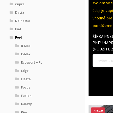
svojom vozi
Cupra
údaj je za
Dacia
vhodné pre 
Daihatsu
pomôžeme v
Fiat
ŠÍRKA PNE
Ford
PNEU NAPR.
B-Max
(POUŽITE 2
C-Max
- vyberte 
Ecosport + FL
Edge
Fiesta
Focus
Fusion
Galaxy
ZĽAVA!
KA+