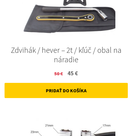
Zdvihák / hever – 2t / kľúč / obal na
náradie
Original
Current
45
€
50
€
price
price
PRIDAŤ DO KOŠÍKA
was:
is:
50 €.
45 €.