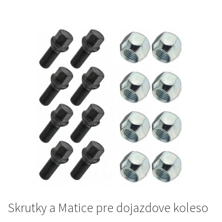
Skrutky a Matice pre dojazdove koleso