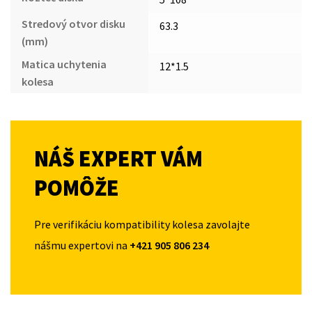
Stredový otvor disku
63.3
(mm)
Matica uchytenia
12*1.5
kolesa
NÁŠ EXPERT VÁM
POMÔŽE
Pre verifikáciu kompatibility kolesa zavolajte
nášmu expertovi na
+421 905 806 234