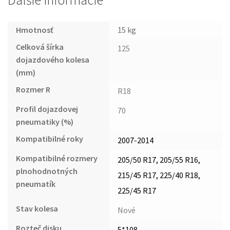
Ďalšie informácie
Hmotnosť
15 kg
Celková šírka
125
dojazdového kolesa
(mm)
Rozmer R
R18
Profil dojazdovej
70
pneumatiky (%)
Kompatibilné roky
2007-2014
Kompatibilné rozmery
205/50 R17, 205/55 R16,
plnohodnotných
215/45 R17, 225/40 R18,
pneumatík
225/45 R17
Stav kolesa
Nové
Rozteč disku
5*108