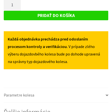
MNOŽSTVO
FORD
MONDEO
MONDEO
DOJAZDOVÉ
IV
IV
KOLESO
2007-
PRIDAŤ DO KOŠÍKA
2007-
2014
FORD
2014
125/70R18
MONDEO
125/70R18
5X108
5X108
IV
Každá objednávka prechádza pred odoslaním
2007-
2014
procesom kontroly a verifikáciou.
V prípade zlého
125/70R18
výberu dojazdovbého kolesa bude po dohode upravená
5X108
na správny typ dojazdového kolesa.
Parametre kolesa