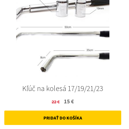
Kľúč na kolesá 17/19/21/23
Original
Current
15
€
22
€
price
price
PRIDAŤ DO KOŠÍKA
was:
is:
22 €.
15 €.