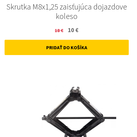
Skrutka M8x1,25 zaisťujúca dojazdove
koleso
Original
Current
10
€
18
€
price
price
PRIDAŤ DO KOŠÍKA
was:
is:
18 €.
10 €.