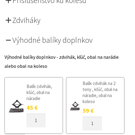
Príslušenstvo ku kolesu
Zdviháky
Výhodné balíky doplnkov
Výhodné balíky doplnkov - zdvihák, kľúč, obal na narádie
alebo obal na koleso
Balík-zdvihák na 2
Balík-zdvihák,
tony , kľúč, obal na
kľúč, obal na
náradie, obal na
náradie
koleso
45
€
59
€
MNOŽSTVO
MNOŽSTVO
DOJAZDOVÉ
DOJAZDOVÉ
KOLESO
KOLESO
FORD