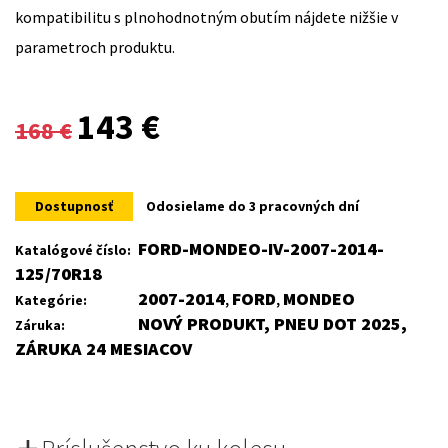
kompatibilitu s plnohodnotným obutím nájdete nižšie v
parametroch produktu.
Original
Current
143
€
168
€
price
price
was:
is:
Dostupnosť
Odosielame do 3 pracovných dní
168 €.
143 €.
FORD-MONDEO-IV-2007-2014-
Katalógové číslo:
125/70R18
2007-2014
FORD
MONDEO
Kategórie:
,
,
NOVÝ PRODUKT, PNEU DOT 2025,
Záruka:
ZÁRUKA 24 MESIACOV