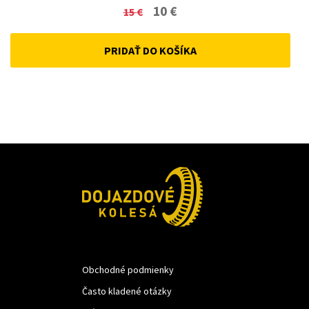
Original
Current
10
€
15
€
price
price
PRIDAŤ DO KOŠÍKA
was:
is:
15 €.
10 €.
Obchodné podmienky
Často kladené otázky