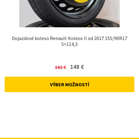
Dojazdové koleso Renault Koleos II od 2017 155/90R17
5×114,3
Original
Current
148
€
162
€
price
price
was:
is:
VÝBER MOŽNOSTÍ
162 €.
148 €.