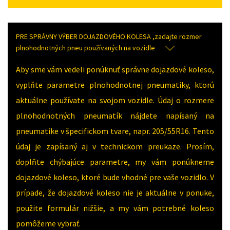
PRE SPRÁVNY VÝBER DOJAZDOVÉHO KOLESA ,zadajte rozmer
plnohodnotných pneu používaných na vozidle
Aby sme vám vedeli ponúknuť správne dojazdové koleso,
vyplňte parametre plnohodnotnej pneumatiky, ktorú
aktuálne používate na svojom vozidle. Údaj o rozmere
plnohodnotných pneumatík nájdete napísaný na
pneumatike v špecifickom tvare, napr. 205/55R16. Tento
údaj je zapísaný aj v technickom preukaze. Prosím,
doplňte chýbajúce parametre, my vám ponúkneme
dojazdové koleso, ktoré bude vhodné pre vaše vozidlo. V
prípade, že dojazdové koleso nie je aktuálne v ponuke,
použite formulár nižšie, a my vám potrebné koleso
pomôžeme vybrať.