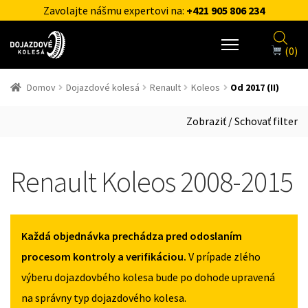
Zavolajte nášmu expertovi na:
+421 905 806 234
(0)
Domov
Dojazdové kolesá
Renault
Koleos
Od 2017 (II)
Zobraziť / Schovať filter
Renault Koleos 2008-2015
Každá objednávka prechádza pred odoslaním
procesom kontroly a verifikáciou.
V prípade zlého
výberu dojazdovbého kolesa bude po dohode upravená
na správny typ dojazdového kolesa.