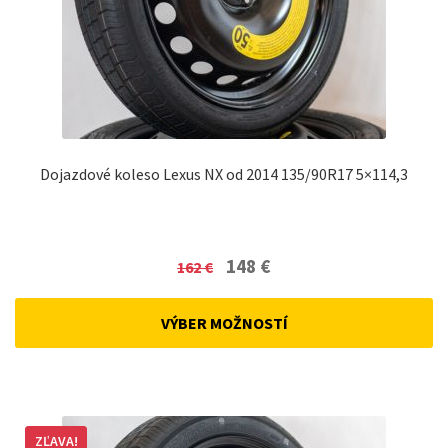
Dojazdové koleso Lexus NX od 2014 135/90R17 5×114,3
Original
Current
148
€
162
€
price
price
was:
is:
VÝBER MOŽNOSTÍ
162 €.
148 €.
ZĽAVA!