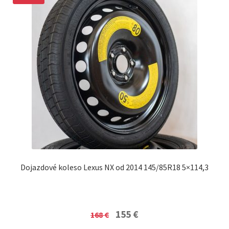
Dojazdové koleso Lexus NX od 2014 145/85R18 5×114,3
Original
Current
155
€
168
€
price
price