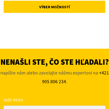
was:
is:
VÝBER MOŽNOSTÍ
168 €.
155 €.
NENAŠLI STE, ČO STE HĽADALI?
napíšte nám alebo zavolajte nášmu expertovi na
+421
905 806 234
.
VAŠE MENO