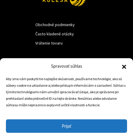
Obchodné podmienky
Často kladené otázky
Vrátenie tovaru
LUF s.r.o.
Spravovať súhlas
Nám. M.R.Štefanika 518,
Aby sme vám poskytli tie najlepšie skúsenosti, používame technológie, ako sú
Trstená 02801
súbory cookie na ukladanie a/alebo prístup k informáciám o zariadení. Súhlas s
týmito technológiami nám umožní spracovávať údaje, ako je správanie pri
prehliadaní alebo jedinečné ID na tejto stránke. Nesúhlas alebo odvolanie
súhlasu môže nepriaznivo ovplyvniť určité vlastnosti a funkcie.
+421 905 806 234
info@dojazdovekolesa.com
Prijať