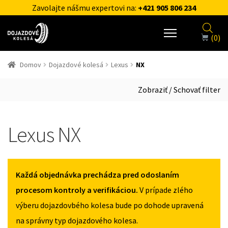
Zavolajte nášmu expertovi na:
+421 905 806 234
(0)
Domov
Dojazdové kolesá
Lexus
NX
Zobraziť / Schovať filter
Lexus NX
Každá objednávka prechádza pred odoslaním
procesom kontroly a verifikáciou.
V prípade zlého
výberu dojazdovbého kolesa bude po dohode upravená
na správny typ dojazdového kolesa.