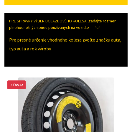
PRE SPRÁVNY VÝBER DOJAZDOVÉHO KOLESA ,zadajte rozmer
plnohodnotných pneu používaných na vozidle
Pre presné určenie vhodného kolesa zvoľte značku auta,
typ auta a rok výroby.
ZĽAVA!