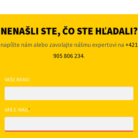
NENAŠLI STE, ČO STE HĽADALI?
napíšte nám alebo zavolajte nášmu expertovi na
+421
905 806 234
.
VAŠE MENO
VÁŠ E-MAIL
*