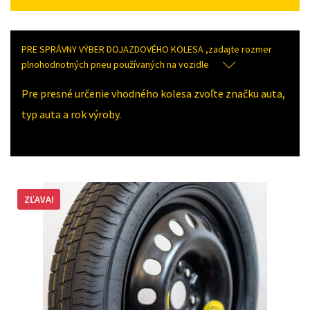
PRE SPRÁVNY VÝBER DOJAZDOVÉHO KOLESA ,zadajte rozmer
plnohodnotných pneu používaných na vozidle
Pre presné určenie vhodného kolesa zvoľte značku auta,
typ auta a rok výroby.
ZĽAVA!