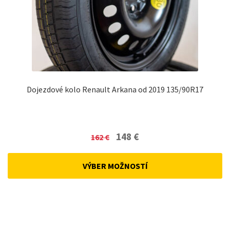
Dojezdové kolo Renault Arkana od 2019 135/90R17
Original
Current
148
€
162
€
price
price
was:
is:
VÝBER MOŽNOSTÍ
162 €.
148 €.