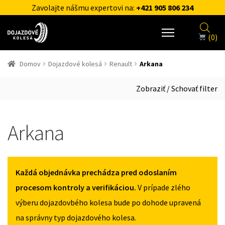
Zavolajte nášmu expertovi na:
+421 905 806 234
(0)
Domov
Dojazdové kolesá
Renault
Arkana
Zobraziť / Schovať filter
Arkana
Každá objednávka prechádza pred odoslaním
procesom kontroly a verifikáciou.
V prípade zlého
výberu dojazdovbého kolesa bude po dohode upravená
na správny typ dojazdového kolesa.