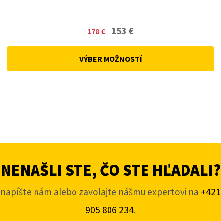
Original
Current
153
€
178
€
price
price
was:
is:
VÝBER MOŽNOSTÍ
178 €.
153 €.
NENAŠLI STE, ČO STE HĽADALI?
napíšte nám alebo zavolajte nášmu expertovi na
+421
905 806 234
.