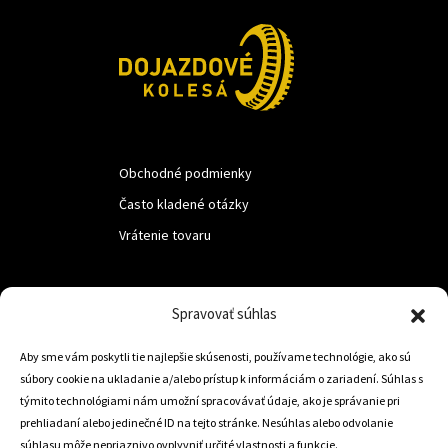
Obchodné podmienky
Často kladené otázky
Vrátenie tovaru
LUF s.r.o.
Spravovať súhlas
Nám. M.R.Štefanika 518,
Aby sme vám poskytli tie najlepšie skúsenosti, používame technológie, ako sú
Trstená 02801
súbory cookie na ukladanie a/alebo prístup k informáciám o zariadení. Súhlas s
týmito technológiami nám umožní spracovávať údaje, ako je správanie pri
prehliadaní alebo jedinečné ID na tejto stránke. Nesúhlas alebo odvolanie
súhlasu môže nepriaznivo ovplyvniť určité vlastnosti a funkcie.