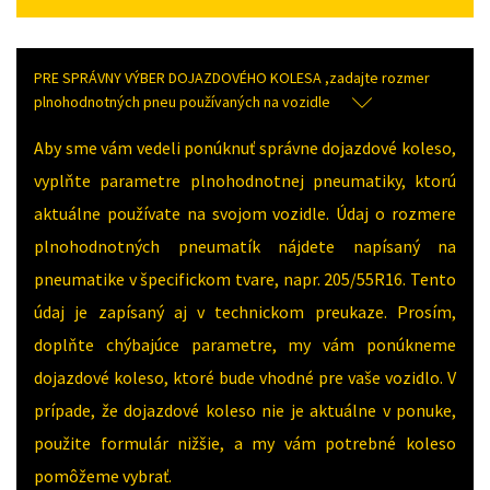
PRE SPRÁVNY VÝBER DOJAZDOVÉHO KOLESA ,zadajte rozmer
plnohodnotných pneu používaných na vozidle
Aby sme vám vedeli ponúknuť správne dojazdové koleso,
vyplňte parametre plnohodnotnej pneumatiky, ktorú
aktuálne používate na svojom vozidle. Údaj o rozmere
plnohodnotných pneumatík nájdete napísaný na
pneumatike v špecifickom tvare, napr. 205/55R16. Tento
údaj je zapísaný aj v technickom preukaze. Prosím,
doplňte chýbajúce parametre, my vám ponúkneme
dojazdové koleso, ktoré bude vhodné pre vaše vozidlo. V
prípade, že dojazdové koleso nie je aktuálne v ponuke,
použite formulár nižšie, a my vám potrebné koleso
pomôžeme vybrať.