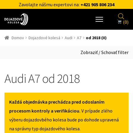
Zavolajte nášmu expertovi na:
+421 905 806 234
(0)
Domov
Dojazdové kolesá
Audi
A7
od 2018 (II)
Zobraziť / Schovať filter
Audi A7 od 2018
Každá objednávka prechádza pred odoslaním
procesom kontroly a verifikáciou.
V prípade zlého
výberu dojazdovbého kolesa bude po dohode upravená
na správny typ dojazdového kolesa.