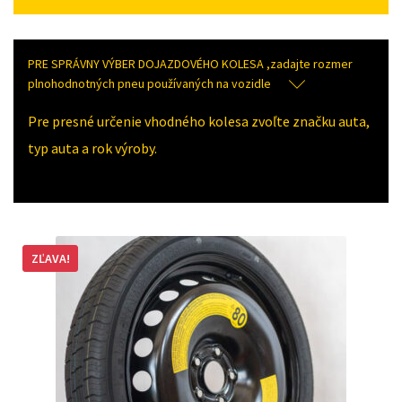
PRE SPRÁVNY VÝBER DOJAZDOVÉHO KOLESA ,zadajte rozmer
plnohodnotných pneu používaných na vozidle
Pre presné určenie vhodného kolesa zvoľte značku auta,
typ auta a rok výroby.
ZĽAVA!