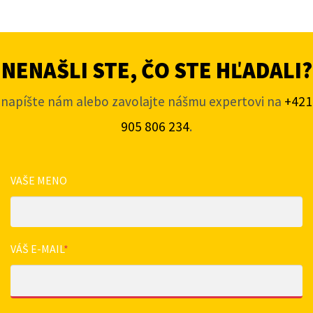
NENAŠLI STE, ČO STE HĽADALI?
napíšte nám alebo zavolajte nášmu expertovi na
+421
905 806 234
.
VAŠE MENO
VÁŠ E-MAIL
*