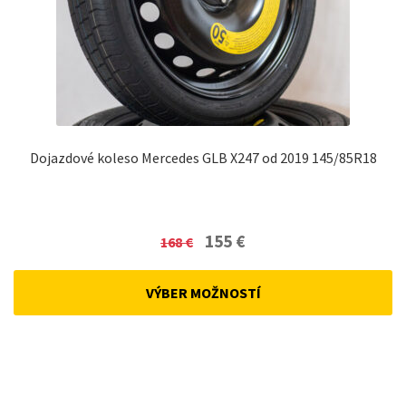
Dojazdové koleso Mercedes GLB X247 od 2019 145/85R18
Original
Current
155
€
168
€
price
price
was:
is:
VÝBER MOŽNOSTÍ
168 €.
155 €.