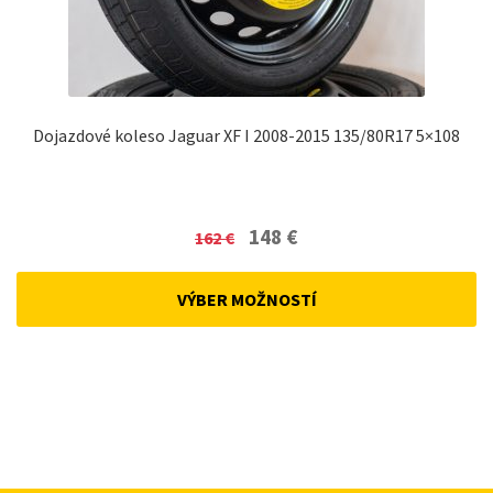
Dojazdové koleso Jaguar XF I 2008-2015 135/80R17 5×108
Original
Current
148
€
162
€
price
price
was:
is:
VÝBER MOŽNOSTÍ
162 €.
148 €.