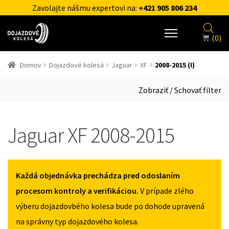
Zavolajte nášmu expertovi na:
+421 905 806 234
(0)
Domov
Dojazdové kolesá
Jaguar
XF
2008-2015 (I)
Zobraziť / Schovať filter
Jaguar XF 2008-2015
Každá objednávka prechádza pred odoslaním
procesom kontroly a verifikáciou.
V prípade zlého
výberu dojazdovbého kolesa bude po dohode upravená
na správny typ dojazdového kolesa.