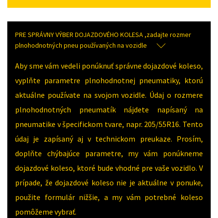
PRE SPRÁVNY VÝBER DOJAZDOVÉHO KOLESA ,zadajte rozmer
plnohodnotných pneu používaných na vozidle
Aby sme vám vedeli ponúknuť správne dojazdové koleso,
vyplňte parametre plnohodnotnej pneumatiky, ktorú
aktuálne používate na svojom vozidle. Údaj o rozmere
plnohodnotných pneumatík nájdete napísaný na
pneumatike v špecifickom tvare, napr. 205/55R16. Tento
údaj je zapísaný aj v technickom preukaze. Prosím,
doplňte chýbajúce parametre, my vám ponúkneme
dojazdové koleso, ktoré bude vhodné pre vaše vozidlo. V
prípade, že dojazdové koleso nie je aktuálne v ponuke,
použite formulár nižšie, a my vám potrebné koleso
pomôžeme vybrať.