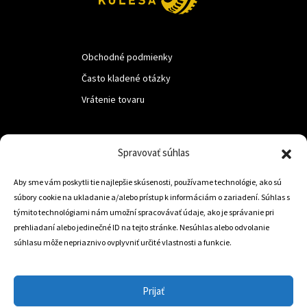
Obchodné podmienky
Často kladené otázky
Vrátenie tovaru
LUF s.r.o.
Spravovať súhlas
Nám. M.R.Štefanika 518,
Aby sme vám poskytli tie najlepšie skúsenosti, používame technológie, ako sú
Trstená 02801
súbory cookie na ukladanie a/alebo prístup k informáciám o zariadení. Súhlas s
týmito technológiami nám umožní spracovávať údaje, ako je správanie pri
prehliadaní alebo jedinečné ID na tejto stránke. Nesúhlas alebo odvolanie
súhlasu môže nepriaznivo ovplyvniť určité vlastnosti a funkcie.
+421 905 806 234
info@dojazdovekolesa.com
Prijať