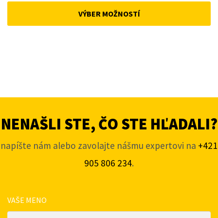
was:
is:
VÝBER MOŽNOSTÍ
158 €.
138 €.
NENAŠLI STE, ČO STE HĽADALI?
napíšte nám alebo zavolajte nášmu expertovi na
+421
905 806 234
.
VAŠE MENO