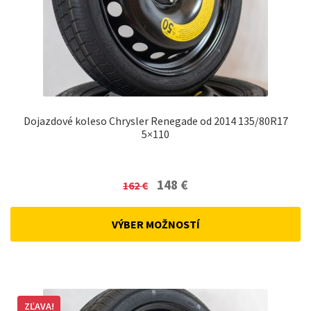
Dojazdové koleso Chrysler Renegade od 2014 135/80R17
5×110
Original
Current
148
€
162
€
price
price
was:
is:
VÝBER MOŽNOSTÍ
162 €.
148 €.
ZĽAVA!