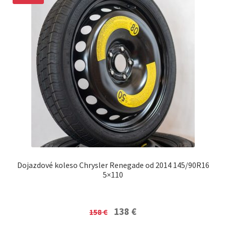
Dojazdové koleso Chrysler Renegade od 2014 145/90R16
5×110
Original
Current
138
€
158
€
price
price