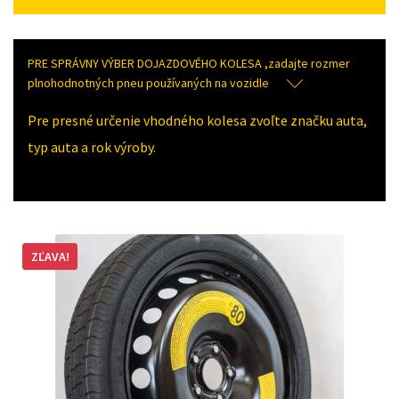
PRE SPRÁVNY VÝBER DOJAZDOVÉHO KOLESA ,zadajte rozmer
plnohodnotných pneu používaných na vozidle
Pre presné určenie vhodného kolesa zvoľte značku auta,
typ auta a rok výroby.
ZĽAVA!