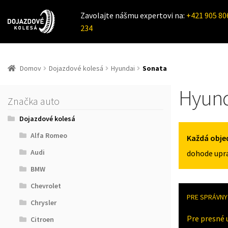
Zavolajte nášmu expertovi na:
+421 905 80
234
Domov
Dojazdové kolesá
Hyundai
Sonata
Hyund
Značka auto
Dojazdové kolesá
Alfa Romeo
Každá obje
Audi
dohode upra
BMW
Chevrolet
PRE SPRÁVNY 
Chrysler
Pre presné 
Citroen