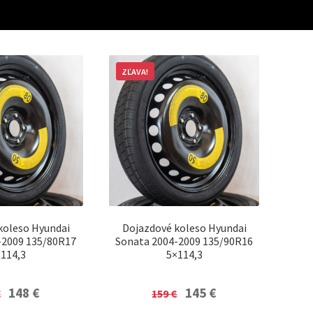
ZĽAVA!
koleso Hyundai
Dojazdové koleso Hyundai
-2009 135/80R17
Sonata 2004-2009 135/90R16
114,3
5×114,3
Original
Current
Original
Current
148
€
145
€
€
159
€
price
price
price
price