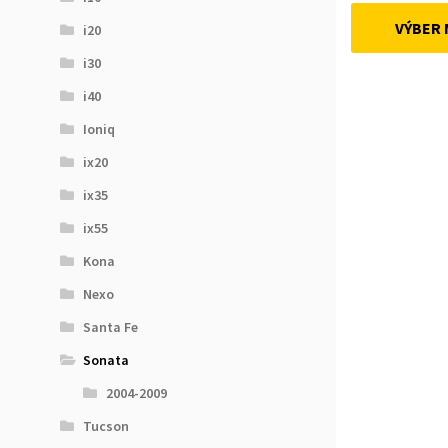
VÝBER
i20
i30
i40
Ioniq
ix20
ix35
ix55
Kona
Nexo
Santa Fe
Sonata
2004-2009
Tucson