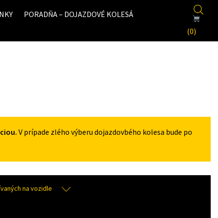
NKY
PORADŇA – DOJAZDOVÉ KOLESÁ
(0)
ciou.
V prípade zlého výberu dojazdovbého kolesa bude po
aných na vozidle