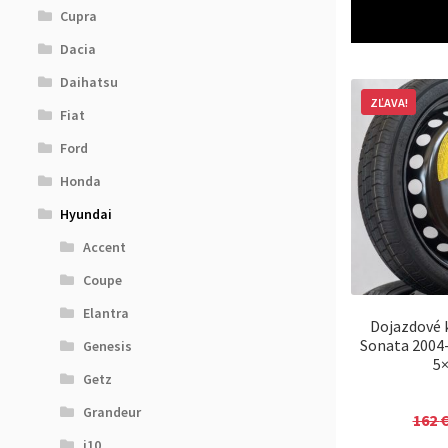
Cupra
Dacia
Daihatsu
ZĽAVA!
Fiat
Ford
Honda
Hyundai
Accent
Coupe
Elantra
Dojazdové 
Sonata 2004
Genesis
5×
Getz
Grandeur
162
i10