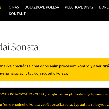
O NÁS
DOJAZDOVÉ KOLESÁ
PLECHOVÉ DISKY
DOPL
6
KONTAKT
ai Sonata
dnávka prechádza pred odoslaním procesom kontroly a verifiká
vená na správny typ dojazdového kolesa.
VÝBER DOJAZDOVÉHO KOLESA ,zadajte rozmer plnohodnotných pneu použív
určenie vhodného kolesa zvoľte značku auta, typ auta a rok výroby.