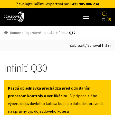
Zavolajte nášmu expertovi na:
+421 905 806 234
(0)
Domov
Dojazdové kolesá
Infiniti
Q30
Zobraziť / Schovať filter
Infiniti Q30
Každá objednávka prechádza pred odoslaním
procesom kontroly a verifikáciou.
V prípade zlého
výberu dojazdovbého kolesa bude po dohode upravená
na správny typ dojazdového kolesa.