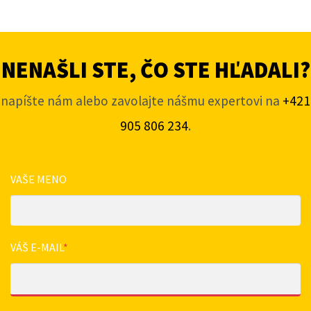
NENAŠLI STE, ČO STE HĽADALI?
napíšte nám alebo zavolajte nášmu expertovi na
+421
905 806 234
.
VAŠE MENO
VÁŠ E-MAIL
*