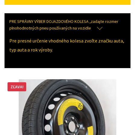
PRE SPRÁVNY VÝBER DOJAZDOVÉHO KOLESA ,zadajte rozmer
plnohodnotných pneu používaných na vozidle
Pre presné určenie vhodného kolesa zvoľte značku auta,
typ auta a rok výroby.
ZĽAVA!