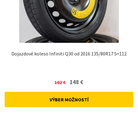
Dojazdové koleso Infiniti Q30 od 2016 135/80R17 5×112
Original
Current
148
€
162
€
price
price
was:
is:
VÝBER MOŽNOSTÍ
162 €.
148 €.