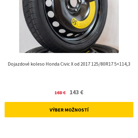
Dojazdové koleso Honda Civic X od 2017 125/80R17 5×114,3
Original
Current
143
€
168
€
price
price
was:
is:
VÝBER MOŽNOSTÍ
168 €.
143 €.