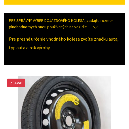
PRE SPRÁVNY VÝBER DOJAZDOVÉHO KOLESA ,zadajte rozmer
plnohodnotných pneu používaných na vozidle
Pre presné určenie vhodného kolesa zvoľte značku auta,
typ auta a rok výroby.
ZĽAVA!