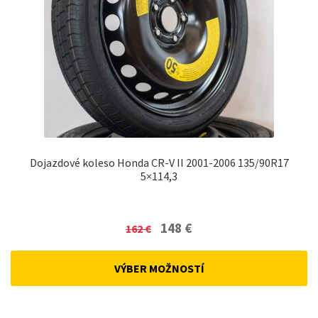
Dojazdové koleso Honda CR-V II 2001-2006 135/90R17
5×114,3
Original
Current
148
€
162
€
price
price
was:
is:
VÝBER MOŽNOSTÍ
162 €.
148 €.