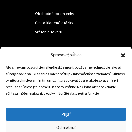
Obchodné podmienky
Často kladené otázky
Vrátenie tovaru
LUF s.r.o.
Spravovať súhlas
Nám. M.R.Štefanika 518,
Aby sme vám poskytli tie najlepšie skúsenosti, používame technológie, ako sú
Trstená 02801
súbory cookie na ukladanie a/alebo prístup k informáciám o zariadení. Súhlas s
týmito technológiami nám umožní spracovávať údaje, ako je správanie pri
prehliadaní alebo jedinečné ID na tejto stránke. Nesúhlas alebo odvolanie
súhlasu môže nepriaznivo ovplyvniť určité vlastnosti a funkcie.
+421 905 806 234
info@dojazdovekolesa.com
Prijať
Český Eshop
Odmietnuť
0