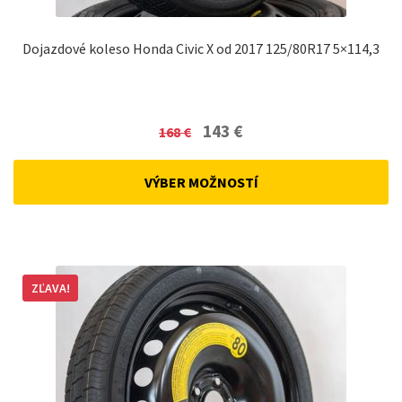
Dojazdové koleso Honda Civic X od 2017 125/80R17 5×114,3
Original
Current
143
€
168
€
price
price
was:
is:
VÝBER MOŽNOSTÍ
168 €.
143 €.
ZĽAVA!