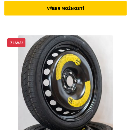
was:
is:
VÝBER MOŽNOSTÍ
168 €.
143 €.
ZĽAVA!