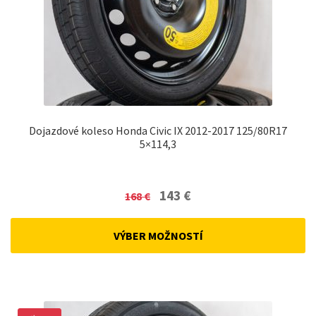
Dojazdové koleso Honda Civic IX 2012-2017 125/80R17
5×114,3
Original
Current
143
€
168
€
price
price
was:
is:
VÝBER MOŽNOSTÍ
168 €.
143 €.