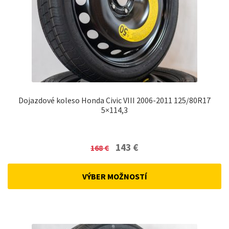
Dojazdové koleso Honda Civic VIII 2006-2011 125/80R17
5×114,3
Original
Current
143
€
168
€
price
price
was:
is:
VÝBER MOŽNOSTÍ
168 €.
143 €.