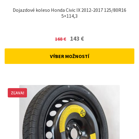
Dojazdové koleso Honda Civic IX 2012-2017 125/80R16
5×114,3
Original
Current
143
€
168
€
price
price
was:
is:
VÝBER MOŽNOSTÍ
168 €.
143 €.
ZĽAVA!