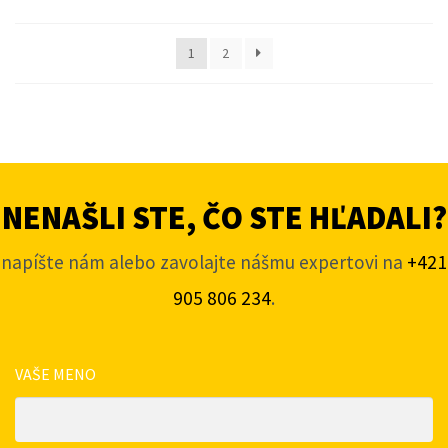
1
2
NENAŠLI STE, ČO STE HĽADALI?
napíšte nám alebo zavolajte nášmu expertovi na
+421
905 806 234
.
VAŠE MENO