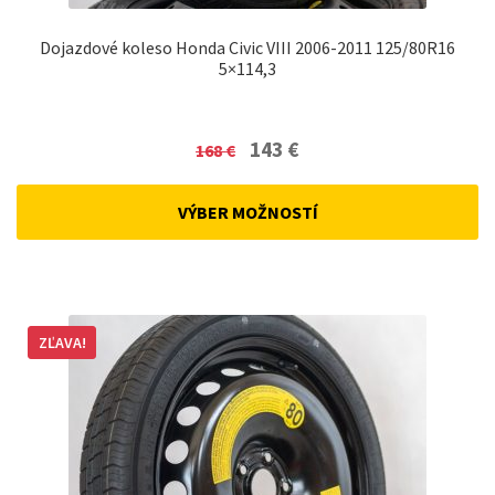
Dojazdové koleso Honda Civic VIII 2006-2011 125/80R16
5×114,3
Original
Current
143
€
168
€
price
price
was:
is:
VÝBER MOŽNOSTÍ
168 €.
143 €.
ZĽAVA!