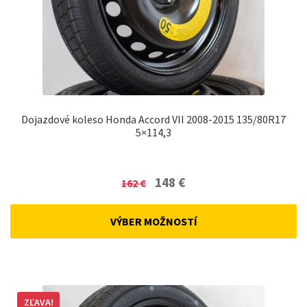
Dojazdové koleso Honda Accord VII 2008-2015 135/80R17
5×114,3
Original
Current
148
€
162
€
price
price
was:
is:
VÝBER MOŽNOSTÍ
162 €.
148 €.
ZĽAVA!