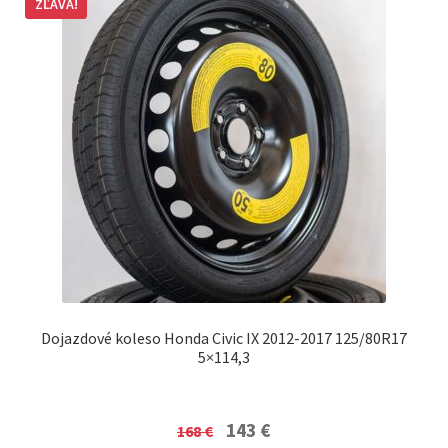
ZĽAVA!
Dojazdové koleso Honda Civic IX 2012-2017 125/80R17
5×114,3
Original
Current
143
€
168
€