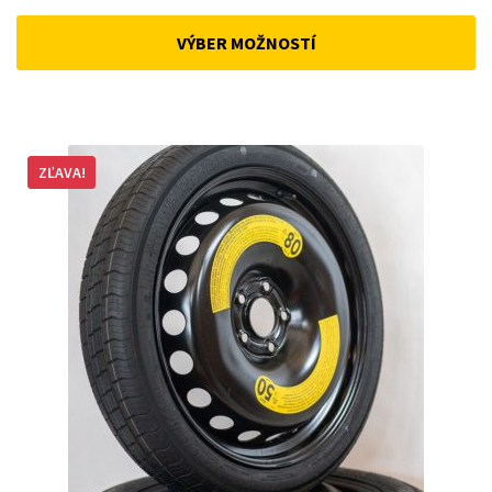
price
price
was:
is:
VÝBER MOŽNOSTÍ
168 €.
143 €.
ZĽAVA!