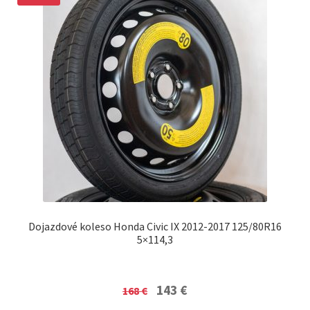
Dojazdové koleso Honda Civic IX 2012-2017 125/80R16
5×114,3
Original
Current
143
€
168
€
price
price