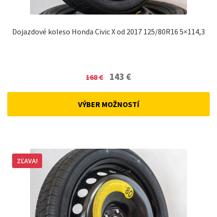
Dojazdové koleso Honda Civic X od 2017 125/80R16 5×114,3
Original
Current
143
€
168
€
price
price
was:
is:
VÝBER MOŽNOSTÍ
168 €.
143 €.
ZĽAVA!