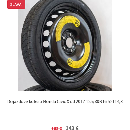
ZĽAVA!
Dojazdové koleso Honda Civic X od 2017 125/80R16 5×114,3
Original
Current
143
€
168
€