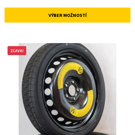
price
price
was:
is:
VÝBER MOŽNOSTÍ
168 €.
143 €.
ZĽAVA!