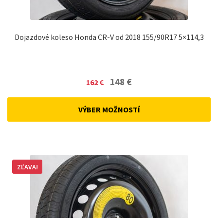
Dojazdové koleso Honda CR-V od 2018 155/90R17 5×114,3
Original
Current
148
€
162
€
price
price
was:
is:
VÝBER MOŽNOSTÍ
162 €.
148 €.
ZĽAVA!