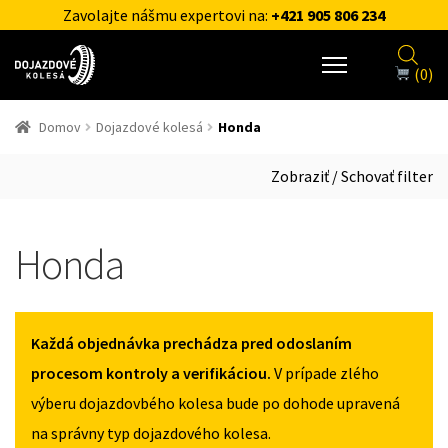
Zavolajte nášmu expertovi na:
+421 905 806 234
(0)
Domov
Dojazdové kolesá
Honda
Zobraziť / Schovať filter
Honda
Každá objednávka prechádza pred odoslaním
procesom kontroly a verifikáciou.
V prípade zlého
výberu dojazdovbého kolesa bude po dohode upravená
na správny typ dojazdového kolesa.